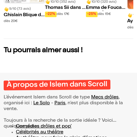
10/10 (352 avis)
10/10 (320 avis)
Thomas Sii dans C
Emma de Foucau
9/10 (73 avis)
ompétitif
d dans À l'ancienn
-22%
dès 17€
-25%
dès 15€
Ghislain Blique da
10
e
ns Aucune compé
Ayme
dès 20€
tence particulière
ans 
dès 1
mori
our
Tu pourrais aimer aussi !
À propos de Islem dans Scroll
L’événement Islem dans Scroll de type
Mecs drôles
,
organisé ici :
Le Solo
-
Paris
, n'est plus disponible à la
vente.
Toujours à la recherche de la sortie idéale ? Voici
quelques pistes :
Comédies drôles et pop’
Célébrités au théâtre