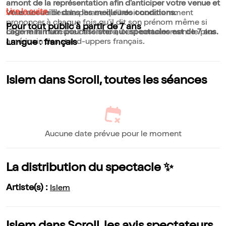
amont de la représentation afin d'anticiper votre venue et
Lire la suite
"Avec un e": c'est la phrase qu'il doit constamment
vous accueillir dans les meilleures conditions.
prononcer à chaque fois qu'il dit son prénom même si
Pour tout public à partir de 7 ans
cela ne fait aucune différence, il est certainement le plus
L'âge minimum pour assister aux spectacles est de 7 ans.
américain des stand-uppers français.
Langue : français
Islem dans Scroll, toutes les séances
Aucune date prévue pour le moment
La distribution du spectacle ✨
Artiste(s) :
Islem