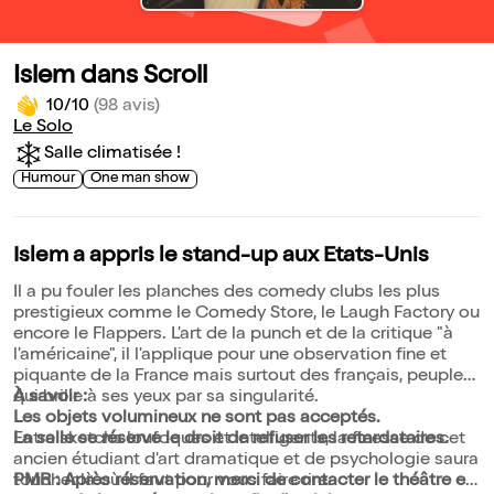
Islem dans Scroll
10/10
(98 avis)
Le Solo
Salle climatisée !
Humour
One man show
Islem a appris le stand-up aux Etats-Unis
Il a pu fouler les planches des comedy clubs les plus
prestigieux comme le Comedy Store, le Laugh Factory ou
encore le Flappers. L'art de la punch et de la critique "à
l'américaine", il l'applique pour une observation fine et
piquante de la France mais surtout des français, peuple
qui brille à ses yeux par sa singularité.
À savoir :
Les objets volumineux ne sont pas acceptés.
Entre sketchs loufoques et intelligents, la finesse de cet
La salle se réserve le droit de refuser les retardataires.
ancien étudiant d'art dramatique et de psychologie saura
toucher là où il faut pour vous faire rire.
PMR : Après réservation, merci de contacter le théâtre en