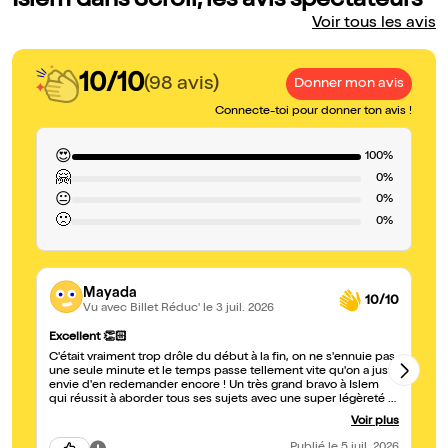
Islem dans Scroll, les avis spectateurs
Voir tous les avis
10/10
(98 avis)
Donner mon avis
Connecte-toi pour donner ton avis !
😍
100%
🤗
0%
😐
0%
🙁
0%
Mayada
10/10
Vu avec Billet Réduc'
le 3 juil. 2026
Ce
Excellent 👏🏻
Ex
C'était vraiment trop drôle du début à la fin, on ne s'ennuie pas
bi
une seule minute et le temps passe tellement vite qu'on a juste
pa
envie d'en redemander encore ! Un très grand bravo à Islem
qui réussit à aborder tous ses sujets avec une super légèreté et
un humour de dingue qui fait un bien fou. Franchement,
Voir plus
n'hésitez pas une seconde et foncez tous le voir sur scène,
vous êtes sûrs de passer un excellent moment et de repartir