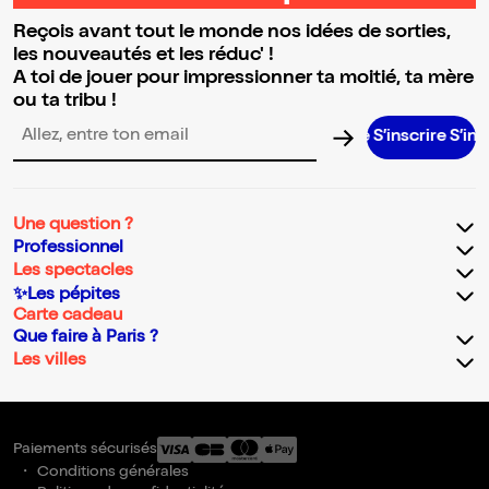
Reçois avant tout le monde nos idées de sorties,
les nouveautés et les réduc' !
A toi de jouer pour impressionner ta moitié, ta mère
ou ta tribu !
S’inscrire S’inscrire S
Adresse email pour la newsletter
Une question ?
Professionnel
Les spectacles
✨Les pépites
Carte cadeau
Que faire à Paris ?
Les villes
Paiements sécurisés
Conditions générales