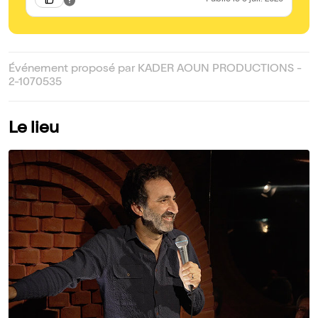
Publié
le 5 juil. 2026
avec le sourire !
Événement proposé par KADER AOUN PRODUCTIONS -
2-1070535
Le lieu