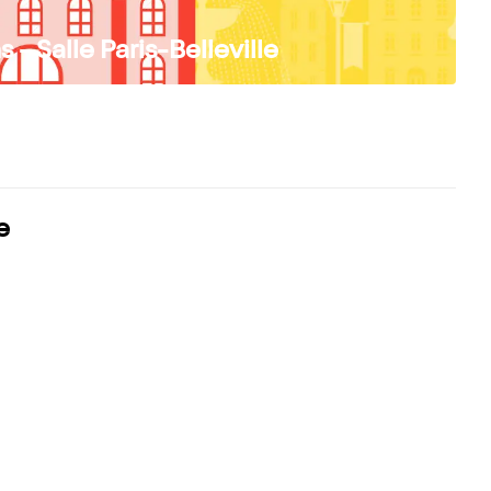
- Salle Paris-Belleville
e