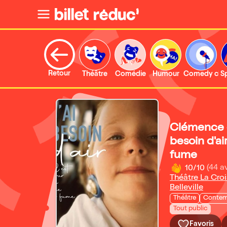
Retour
Théâtre
Comédie
Humour
Comedy clu
S
Clémence d
besoin d'ai
fume
10/10
(44 av
Théâtre La Croi
Belleville
Théâtre
Contem
Tout public
Favoris