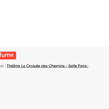
e fume
ici :
Théâtre La Croisée des Chemins - Salle Paris-