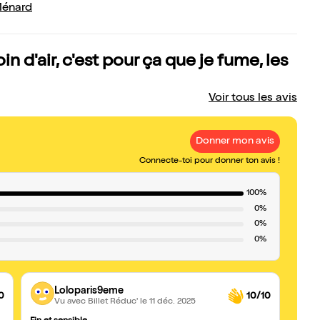
Ménard
 d'air, c'est pour ça que je fume, les
Voir tous les avis
Donner mon avis
Connecte-toi pour donner ton avis !
100%
0%
0%
0%
Loloparis9eme
0
10/10
Vu avec Billet Réduc'
le 11 déc. 2025