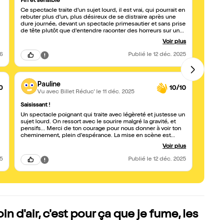
Fin et sensible
Un suj
Ce spectacle traite d'un sujet lourd, il est vrai, qui pourrait en
Dans n
rebuter plus d'un, plus désireux de se distraire après une
s’agit
dure journée, devant un spectacle primesautier et sans prise
secret
de tête plutôt que d'entendre raconter des horreurs sur un
détrim
ton larmoyant. Eh bien que ceux qui se reconnaissent dans
double
Voir plus
ce portrait, et je ne les juge pas, se rassurent : Clémence
culpab
réussit le tour de force prodigieux de traiter avec beaucoup
dans c
26
Publié
le 12 déc. 2025
de finesse et d'intelligence ce sujet, effectivement très lourd
sauver les ap
et très grave, sans tomber dans un pathos excessif et
toute
obscène, mais sans non plus en escamoter la gravité. Son
grave 
spectacle est à la fois émouvant mais pudique, drôle mais
tous l
Pauline
pas sarcastique, grave mais pas pénible, dur mais pas amer.
enfanc
0
10/10
Vu avec Billet Réduc'
le 11 déc. 2025
Il donne à réfléchir et remplit à merveille la fonction que
absen
devrait se donner tout spectacle de ce genre : la catharsis. Il
maman
Saisissant !
Très 
parle de choses vraies avec assez de précision pour que l'on
une justesse
soit saisi, mais aussi avec assez de recul pour que l'on
ne voi
Un spectacle poignant qui traite avec légèreté et justesse un
Un ex
puisse en tirer une morale, non pas que Clémence, avec une
étonn
sujet lourd. On ressort avec le sourire malgré la gravité, et
beauco
insistance qui serait intrusive nous l'impose, mais parce
juste 
pensifs... Merci de ton courage pour nous donner à voir ton
avec 
qu'ayant bien exposé les choses, elle laisse au spectateur la
complexe, t
cheminement, plein d'espérance. La mise en scène est
Cléme
distance et la prise de recul nécessaire pour qu'il puisse lui-
ton co
simple mais percutante. Tout est pensé, dans le détail, pour
histoi
Voir plus
même trier l'ivraie du bon grain. C'est assez rare pour le
pas pa
servir le texte et le message. Allez-y !
souligner. Ce spectacle est à voir absolument.
d’une
25
Publié
le 12 déc. 2025
 d'air, c'est pour ça que je fume, les