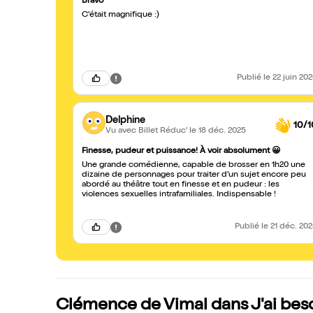
Bravo
C'était magnifique :)
Publié
le 22 juin 20
Delphine
10/1
Vu avec Billet Réduc'
le 18 déc. 2025
Finesse, pudeur et puissance! À voir absolument 😀
Une grande comédienne, capable de brosser en 1h20 une
dizaine de personnages pour traiter d’un sujet encore peu
abordé au théâtre tout en finesse et en pudeur : les
violences sexuelles intrafamiliales. Indispensable !
Publié
le 21 déc. 20
Clémence de Vimal dans J'ai besoin