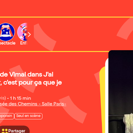
b
pectacle
Enfant
Concert
Activité
Expo et musée
e Vimal dans J'ai
r, c'est pour ça que je
is)
•
1 h 15 min
sée des Chemins - Salle Paris-
porain
Seul en scène
Partager