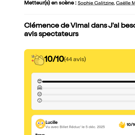
Metteur(s) en scène :
Sophie Galitzine
,
Gaëlle 
Clémence de Vimal dans J'ai besoin
avis spectateurs
10/10
(44 avis)
😍
🤗
😐
🙁
Lucille
10/1
Vu avec Billet Réduc'
le 5 déc. 2025