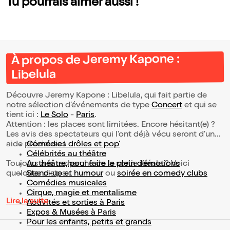
Tu pourrais aimer aussi !
À propos de Jeremy Kapone :
Libelula
Découvre Jeremy Kapone : Libelula, qui fait partie de
notre sélection d’événements de type
Concert
et qui se
tient ici :
Le Solo
-
Paris
.
Attention : les places sont limitées. Encore hésitant(e) ?
Les avis des spectateurs qui l'ont déjà vécu seront d'une
aide précieuse !
Comédies drôles et pop’
Célébrités au théâtre
Toujours à la recherche de la sortie idéale ? Voici
Au théâtre, pour faire le plein d’émotions
quelques pistes :
Stand-up et humour
ou
soirée en comedy clubs
Comédies musicales
Cirque, magie et mentalisme
Lire la suite
Activités et sorties à Paris
Expos & Musées à Paris
Pour les enfants, petits et grands