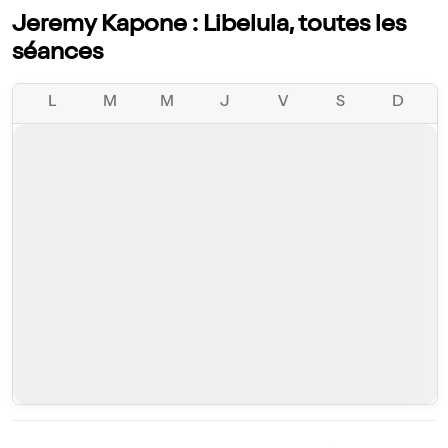
Jeremy Kapone : Libelula, toutes les
séances
L
M
M
J
V
S
D