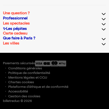
Une question ?
Professionnel
Les spectacles
✨Les pépites
Carte cadeau
Que faire à Paris ?
Les villes
Paiements sécurisés
Conditions générales
Politique de confidentialité
Mentions légales et CGU
Chartes cookies
Plateforme d'éthique et de conformité
Accessibilité
Gestion des cookies
billetreduc © 2026