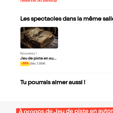
Réserver un parking
Les spectacles dans la même sall
Nouveau !
Jeu de piste en auto
nomie : Un livre sur l
dès 7,95€
-38%
e Quartier Latin | par
Balade-toi
Tu pourrais aimer aussi !
À propos de Jeu de piste en autono