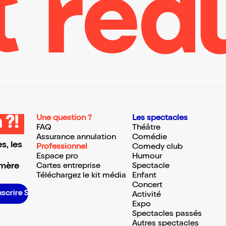
Une question ?
Les spectacles
 ?!
FAQ
Théâtre
Assurance annulation
Comédie
s, les
Professionnel
Comedy club
Espace pro
Humour
 mère
Cartes entreprise
Spectacle
Téléchargez le kit média
Enfant
Concert
inscrire S’inscrire S’inscrire S’inscrire S’inscrire S’inscrire S’inscrire S’inscrire S’inscrire S’inscrire S’inscrire S’inscrire
Activité
Expo
Spectacles passés
Autres spectacles