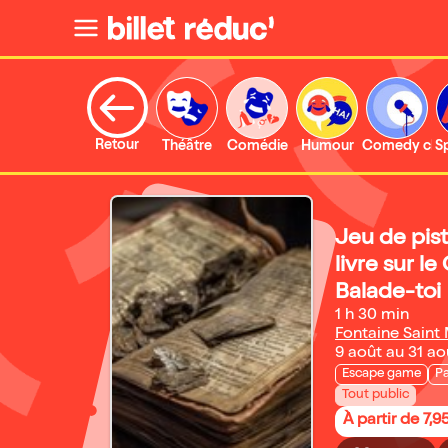
Retour
Théâtre
Comédie
Humour
Comedy clu
S
Jeu de pis
livre sur le
Balade-toi
1 h 30 min
Fontaine Saint 
9 août au 31 a
Escape game
P
Tout public
À partir de 7,9