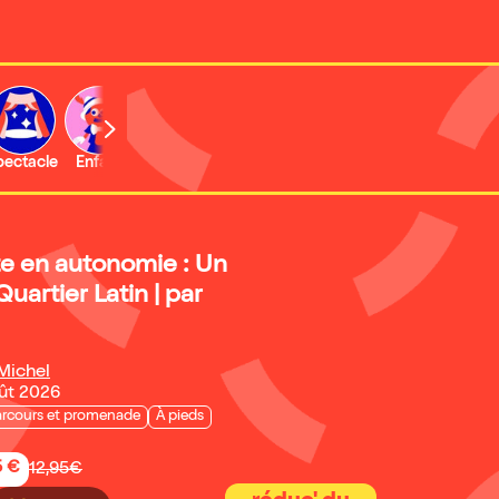
b
pectacle
Enfant
Concert
Activité
Expo et musée
te en autonomie : Un
 Quartier Latin | par
Michel
oût 2026
arcours et promenade
À pieds
5 €
12,95€