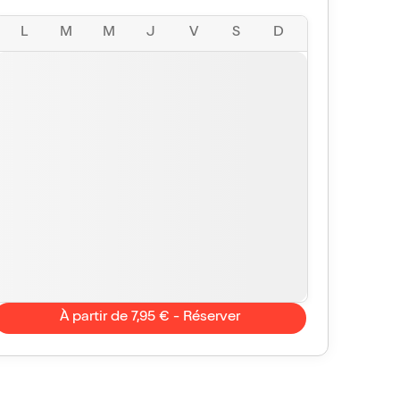
L
M
M
J
V
S
D
À partir de 7,95 € - Réserver