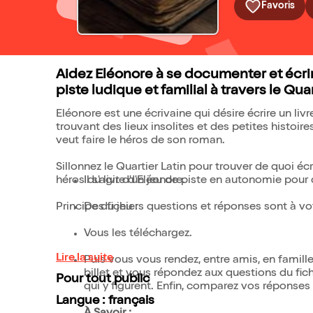
Favoris
Aidez Eléonore à se documenter et écrire
piste ludique et familial à travers le Quar
Eléonore est une écrivaine qui désire écrire un livr
trouvant des lieux insolites et des petites histoir
veut faire le héros de son roman.
Sillonnez le Quartier Latin pour trouver de quoi éc
héros du livre d'Eléonore.
Il s'agit d'un jeu de piste en autonomie pour
Principe du jeu :
Des fichiers questions et réponses sont à vo
Vous les téléchargez.
Lire la suite
Puis vous vous rendez, entre amis, en famille,
billet et vous répondez aux questions du fich
Pour tout public
qui y figurent. Enfin, comparez vos réponses 
Langue : français