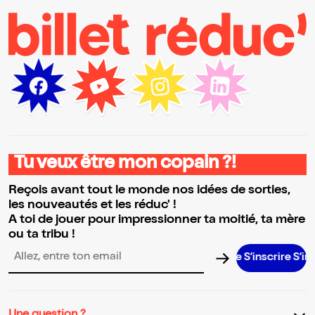
Tu veux être mon copain ?!
Reçois avant tout le monde nos idées de sorties,
les nouveautés et les réduc' !
A toi de jouer pour impressionner ta moitié, ta mère
ou ta tribu !
S’inscrire S’inscrire
Adresse email pour la newsletter