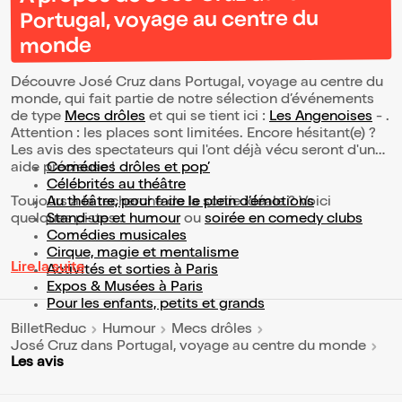
Portugal, voyage au centre du
monde
Découvre José Cruz dans Portugal, voyage au centre du
monde, qui fait partie de notre sélection d’événements
de type
Mecs drôles
et qui se tient ici :
Les Angenoises
- .
Attention : les places sont limitées. Encore hésitant(e) ?
Les avis des spectateurs qui l'ont déjà vécu seront d'une
aide précieuse !
Comédies drôles et pop’
Célébrités au théâtre
Toujours à la recherche de la sortie idéale ? Voici
Au théâtre, pour faire le plein d’émotions
quelques pistes :
Stand-up et humour
ou
soirée en comedy clubs
Comédies musicales
Cirque, magie et mentalisme
Lire la suite
Activités et sorties à Paris
Expos & Musées à Paris
Pour les enfants, petits et grands
BilletReduc
Humour
Mecs drôles
José Cruz dans Portugal, voyage au centre du monde
Les avis