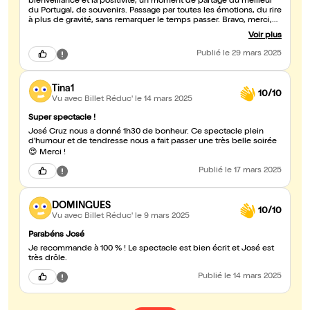
bienveillance et la positivité, un moment de partage du meilleur
du Portugal, de souvenirs. Passage par toutes les émotions, du rire
à plus de gravité, sans remarquer le temps passer. Bravo, merci,
obrigado José ! Restez comme vous êtes ! Et à l'année prochaine
Voir plus
en Alsace !
Publié
le 29 mars 2025
Tina1
10/10
Vu avec Billet Réduc'
le 14 mars 2025
Super spectacle !
José Cruz nous a donné 1h30 de bonheur. Ce spectacle plein
d'humour et de tendresse nous a fait passer une très belle soirée
😍 Merci !
Publié
le 17 mars 2025
DOMINGUES
10/10
Vu avec Billet Réduc'
le 9 mars 2025
Parabéns José
Je recommande à 100 % ! Le spectacle est bien écrit et José est
très drôle.
Publié
le 14 mars 2025