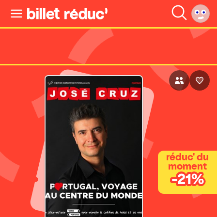
réduc' du
moment
-21%