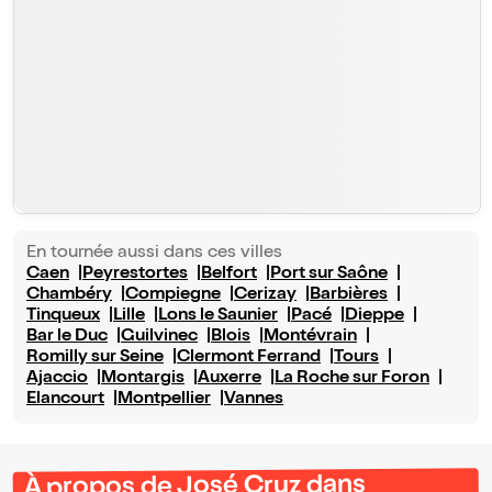
En tournée aussi dans ces villes
Caen
Peyrestortes
Belfort
Port sur Saône
Chambéry
Compiegne
Cerizay
Barbières
Tinqueux
Lille
Lons le Saunier
Pacé
Dieppe
Bar le Duc
Guilvinec
Blois
Montévrain
Romilly sur Seine
Clermont Ferrand
Tours
Ajaccio
Montargis
Auxerre
La Roche sur Foron
Elancourt
Montpellier
Vannes
À propos de José Cruz dans