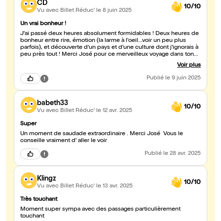
CD
10/10
Vu avec Billet Réduc'
le 8 juin 2025
Un vrai bonheur !
J'ai passé deux heures absolument formidables ! Deux heures de
bonheur entre rire, émotion (la larme à l'oeil...voir un peu plus
parfois), et découverte d'un pays et d'une culture dont j'ignorais à
peu près tout ! Merci José pour ce merveilleux voyage dans ton
histoire à la fois si personnelle et si touchante et en même temps
Voir plus
si universelle ! Et un grand bravo pour ta maîtrise de la scène, de
la voix, du rythme, du corps et du contact avec le public. Je
Publié
le 9 juin 2025
prépare déjà ma valise pour refaire ce magnifique voyage !
babeth33
10/10
Vu avec Billet Réduc'
le 12 avr. 2025
Super
Un moment de saudade extraordinaire . Merci José Vous le
conseille vraiment d' aller le voir
Publié
le 28 avr. 2025
Klingz
10/10
Vu avec Billet Réduc'
le 13 avr. 2025
Très touchant
Moment super sympa avec des passages particulièrement
touchant