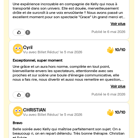
Une expérience incroyable en compagnie de Kelly qui nous à
transporté dans son univers. Elle est douée, merveilleusement
drôle et de surcroît à une voix envoûtante !! Nous avons passé un
excellent moment pour son spectacle "Grace" Un grand merci et
encore bravo !!!!! Sonia et Kévin 😁
Voir plus
Publié
le 6 mai 2026
Cyril
10/10
Vu avec Billet Réduc'
le 5 mai 2026
Exceptionnel, super moment
Une grâce et un aura hors norme, complète en tout point,
bienveillante envers les spectateurs, attentionnée avec ses
proches et sur scène une boule d'énergie communicative, elle
nous a fais rire, nous divertir et aussi nous remettre en question,
Belle philosophie et une artiste talentueuse et complète...je
Voir plus
recommande vivement daller la voir sur scène 🤩
Publié
le 6 mai 2026
CHRISTIAN
10/10
Vu avec Billet Réduc'
le 5 mai 2026
Bravo
Belle soirée avec Kelly qui maîtrise parfaitement son sujet. On a
beaucoup ri, on en repart détendu. Très bonne thérapie. Christian