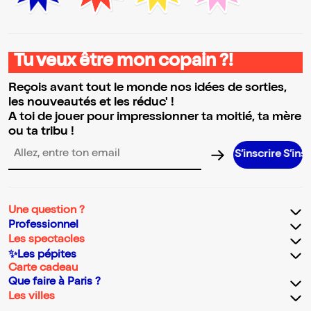
Tu veux être mon copain ?!
Reçois avant tout le monde nos idées de sorties,
les nouveautés et les réduc' !
A toi de jouer pour impressionner ta moitié, ta mère
ou ta tribu !
S’inscrire S’inscrire S’i
Adresse email pour la newsletter
Une question ?
Professionnel
Les spectacles
✨Les pépites
Carte cadeau
Que faire à Paris ?
Les villes