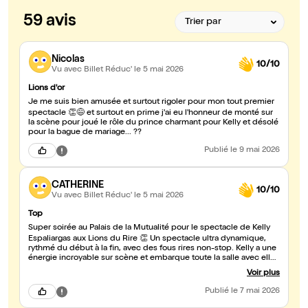
59 avis
Nicolas
10/10
Vu avec Billet Réduc'
le 5 mai 2026
Lions d'or
Je me suis bien amusée et surtout rigoler pour mon tout premier
spectacle 👏😅 et surtout en prime j'ai eu l'honneur de monté sur
la scène pour joué le rôle du prince charmant pour Kelly et désolé
pour la bague de mariage... ??
Publié
le 9 mai 2026
CATHERINE
10/10
Vu avec Billet Réduc'
le 5 mai 2026
Top
Super soirée au Palais de la Mutualité pour le spectacle de Kelly
Espaliargas aux Lions du Rire 👏 Un spectacle ultra dynamique,
rythmé du début à la fin, avec des fous rires non-stop. Kelly a une
énergie incroyable sur scène et embarque toute la salle avec elle.
Une vraie bouffée de bonne humeur !
Voir plus
Publié
le 7 mai 2026