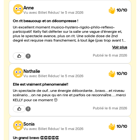
Anne
10/10
Vu avec Billet Réduc'
le 5 mai 2026
On rit beaucoup et on décompresse !
Un excellent moment musico-hystero-rigolo-philo-reflexo-
participatif. Kelly fait déferler sur la salle une vague d'énergie et,
plus le spectacle avance, plus on rit. Une solide dose de 2nd
degré est requise mais franchement, à tout âge (pas trop avant 12-
13 ans quand même), on apprécie, quelque soit son genre. On
Voir plus
quitte la salle avec l'envie de recommander le spectacle à son
entourage.
Publié
le 6 mai 2026
Nathalie
10/10
Vu avec Billet Réduc'
le 5 mai 2026
Elle est vraiment phenomenale!!
Un spectacle de ouf...une énergie débordante...bravo....et niveau
scénario....on ne peux qu en rire et parfois ce reconnaître.....merci
KELLY pour ce moment 😚
Publié
le 6 mai 2026
Sonia
10/10
Vu avec Billet Réduc'
le 5 mai 2026
Un grand bravo 👏👏👏👏👏