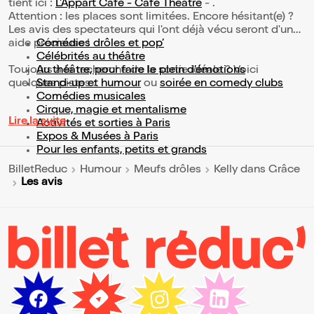
tient ici :
L'Appart Café - Café Théâtre
- .
Attention : les places sont limitées. Encore hésitant(e) ?
Les avis des spectateurs qui l'ont déjà vécu seront d'une
aide précieuse !
Comédies drôles et pop’
Célébrités au théâtre
Toujours à la recherche de la sortie idéale ? Voici
Au théâtre, pour faire le plein d’émotions
quelques pistes :
Stand-up et humour
ou
soirée en comedy clubs
Comédies musicales
Cirque, magie et mentalisme
Lire la suite
Activités et sorties à Paris
Expos & Musées à Paris
Pour les enfants, petits et grands
BilletReduc
Humour
Meufs drôles
Kelly dans Grâce
Les avis