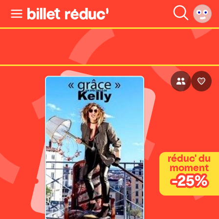
réduc' du
moment
-25%