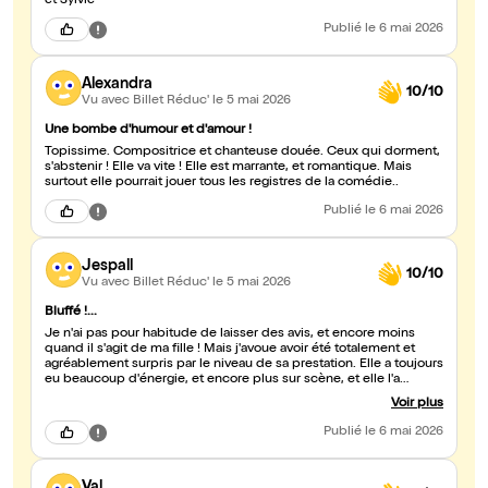
et Sylvie
Publié
le 6 mai 2026
Alexandra
10/10
Vu avec Billet Réduc'
le 5 mai 2026
Une bombe d'humour et d'amour !
Topissime. Compositrice et chanteuse douée. Ceux qui dorment,
s'abstenir ! Elle va vite ! Elle est marrante, et romantique. Mais
surtout elle pourrait jouer tous les registres de la comédie..
Publié
le 6 mai 2026
Jespall
10/10
Vu avec Billet Réduc'
le 5 mai 2026
Bluffé !...
Je n'ai pas pour habitude de laisser des avis, et encore moins
quand il s'agit de ma fille ! Mais j'avoue avoir été totalement et
agréablement surpris par le niveau de sa prestation. Elle a toujours
eu beaucoup d'énergie, et encore plus sur scène, et elle l'a
encore prouvé hier soir. Mais il y avait bien plus, très à l'aise, en
Voir plus
interaction totale avec son public, une grande qualité musicale,
du rythme, de la répartie et on a beaucoup ri car elle a raconté sa
Publié
le 6 mai 2026
vie avec autodérision et franchise à déconseiller aux moins de 14
ans !...
Val