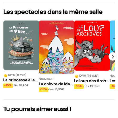
Les spectacles dans la même salle
10/10 (11 avis)
10/10 (44 avis)
Nouve
Nouveau !
La princesse à la p
Le loup des Archiv
Les 
La chèvre de Mad
uce
es
-15%
dès 10,95€
-15%
dès 10,95€
-15%
ame Seguin
-15%
dès 10,95€
Tu pourrais aimer aussi !