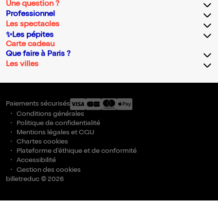
Une question ?
Professionnel
Les spectacles
✨Les pépites
Carte cadeau
Que faire à Paris ?
Les villes
Paiements sécurisés
Conditions générales
Politique de confidentialité
Mentions légales et CGU
Chartes cookies
Plateforme d'éthique et de conformité
Accessibilité
Gestion des cookies
billetreduc © 2026