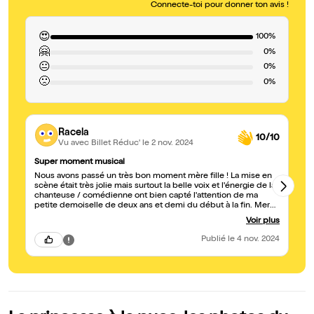
Connecte-toi pour donner ton avis !
😍
100%
🤗
0%
😐
0%
🙁
0%
Racela
10/10
Vu avec Billet Réduc'
le 2 nov. 2024
Super moment musical
Su
Nous avons passé un très bon moment mère fille ! La mise en
Un
scène était très jolie mais surtout la belle voix et l'énergie de la
de
chanteuse / comédienne ont bien capté l'attention de ma
de
petite demoiselle de deux ans et demi du début à la fin. Merci
av
! Je pense cependant que même si le règle de garder deux
sy
Voir plus
rangs devant que pour les enfants est bon, il pourrait être
vr
mieux adapté quand l'audience est plus jeune - comme
Publié
le 4 nov. 2024
plusieurs petits sont retournés être avec leurs parents ça a fait
que devant il y avait beaucoup de place vide et pourtant la
salle était bien remplie.