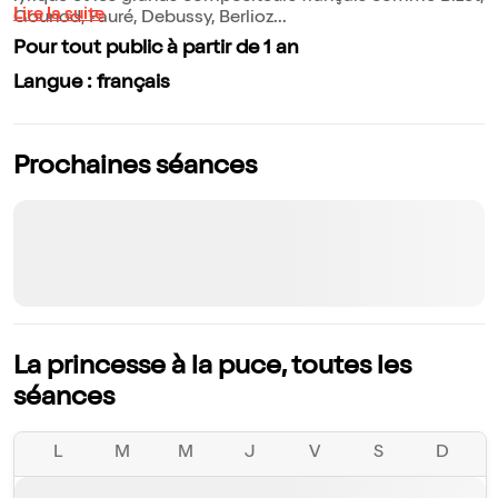
Lire la suite
Gounod, Fauré, Debussy, Berlioz...
Pour tout public à partir de 1 an
Langue : français
Prochaines séances
La princesse à la puce, toutes les
séances
L
M
M
J
V
S
D