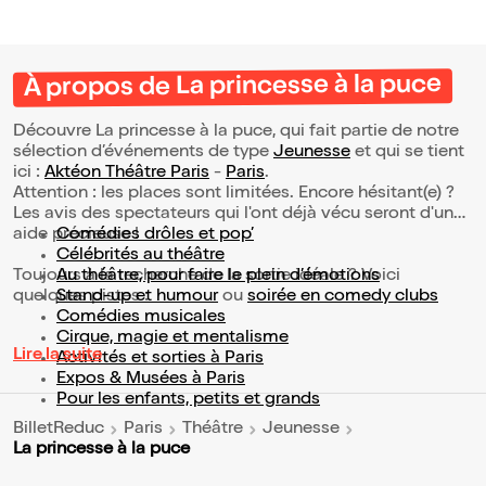
À propos de La princesse à la puce
Découvre La princesse à la puce, qui fait partie de notre
sélection d’événements de type
Jeunesse
et qui se tient
ici :
Aktéon Théâtre Paris
-
Paris
.
Attention : les places sont limitées. Encore hésitant(e) ?
Les avis des spectateurs qui l'ont déjà vécu seront d'une
aide précieuse !
Comédies drôles et pop’
Célébrités au théâtre
Toujours à la recherche de la sortie idéale ? Voici
Au théâtre, pour faire le plein d’émotions
quelques pistes :
Stand-up et humour
ou
soirée en comedy clubs
Comédies musicales
Cirque, magie et mentalisme
Lire la suite
Activités et sorties à Paris
Expos & Musées à Paris
Pour les enfants, petits et grands
BilletReduc
Paris
Théâtre
Jeunesse
La princesse à la puce