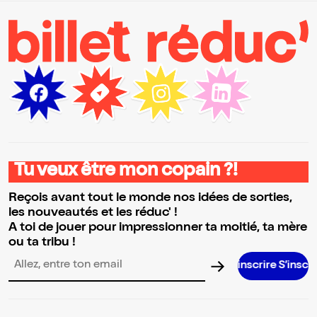
Tu veux être mon copain ?!
Reçois avant tout le monde nos idées de sorties,
les nouveautés et les réduc' !
A toi de jouer pour impressionner ta moitié, ta mère
ou ta tribu !
S’inscrire S’inscrire S’inscrire
Adresse email pour la newsletter