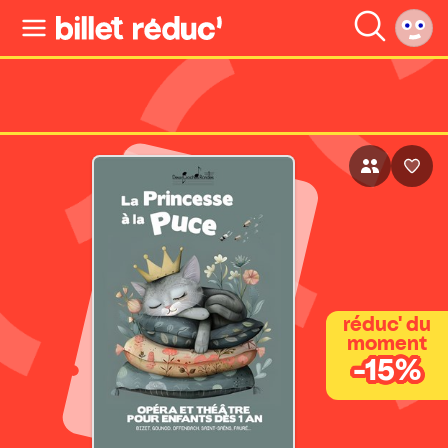
réduc' du
moment
-15%