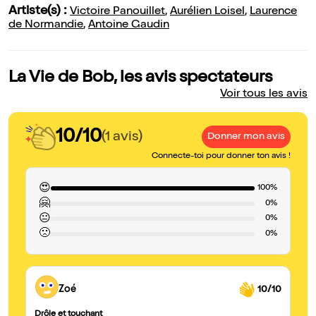
Artiste(s) :
Victoire Panouillet
,
Aurélien Loisel
,
Laurence
de Normandie
,
Antoine Gaudin
La Vie de Bob, les avis spectateurs
Voir tous les avis
10/10
(1 avis)
Donner mon avis
Connecte-toi pour donner ton avis !
😍
100%
🤗
0%
😐
0%
🙁
0%
Zoé
10/10
Drôle et touchant