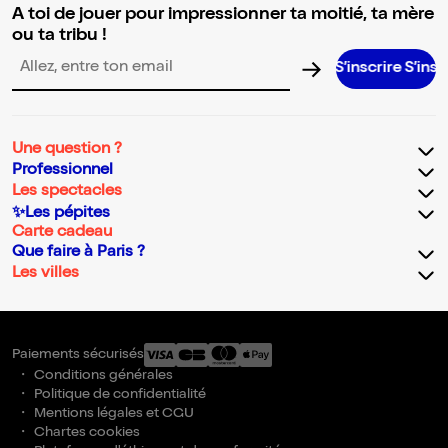
A toi de jouer pour impressionner ta moitié, ta mère
ou ta tribu !
S’inscrire S’inscrire S’in
Adresse email pour la newsletter
Une question ?
Professionnel
Les spectacles
✨Les pépites
Carte cadeau
Que faire à Paris ?
Les villes
Paiements sécurisés
Conditions générales
Politique de confidentialité
Mentions légales et CGU
Chartes cookies