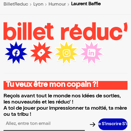
Laurent Baffie
BilletReduc
Lyon
Humour
Tu veux être mon copain ?!
Reçois avant tout le monde nos idées de sorties,
les nouveautés et les réduc' !
A toi de jouer pour impressionner ta moitié, ta mère
ou ta tribu !
S’inscrire S’inscrire 
Adresse email pour la newsletter