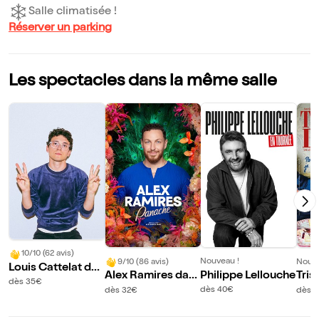
Salle climatisée !
Réserver un parking
Les spectacles dans la même salle
10/10 (62 avis)
Nouveau !
9/10 (86 avis)
Nouve
Louis Cattelat dan
Philippe Lellouche
Alex Ramires dan
Tris
s Arecibo
dès 35€
s Panache
Part
dès 40€
dès 32€
dès 
e vo