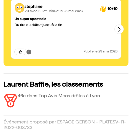
stephane
10/10
Vu avec Billet Réduc'
le 28 mai 2026
Un super spectacle
Tr
Du rire du début jusqu’à la fin.
Su
vo
Publié
le 29 mai 2026
Laurent Baffie, les classements
46e dans Top Avis Mecs drôles à Lyon
Événement proposé par ESPACE GERSON - PLATESV- R-
2022-008733