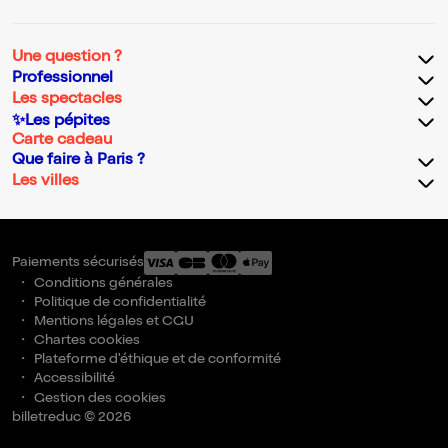
Une question ?
Professionnel
Les spectacles
✨Les pépites
Carte cadeau
Que faire à Paris ?
Les villes
Paiements sécurisés
Conditions générales
Politique de confidentialité
Mentions légales et CGU
Chartes cookies
Plateforme d'éthique et de conformité
Accessibilité
Gestion des cookies
billetreduc © 2026