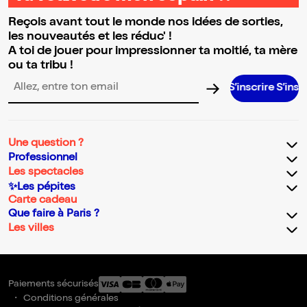
Reçois avant tout le monde nos idées de sorties,
les nouveautés et les réduc' !
A toi de jouer pour impressionner ta moitié, ta mère
ou ta tribu !
S’inscrire S’inscrire S’in
Adresse email pour la newsletter
Une question ?
Professionnel
Les spectacles
✨Les pépites
Carte cadeau
Que faire à Paris ?
Les villes
Paiements sécurisés
Conditions générales