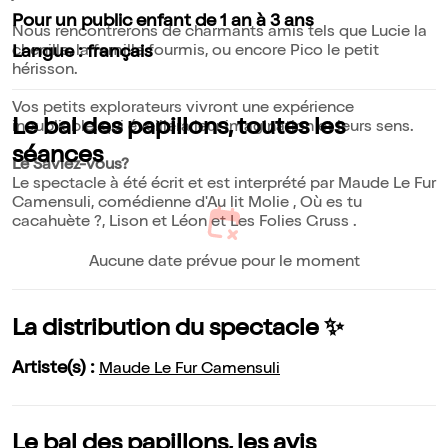
Pour un public enfant de 1 an à 3 ans
Nous rencontrerons de charmants amis tels que Lucie la
chenille, la famille fourmis, ou encore Pico le petit
Langue : français
hérisson.
Vos petits explorateurs vivront une expérience
Le bal des papillons, toutes les
inoubliable, qui éveillera leur imagination et leurs sens.
séances
Le Saviez-vous?
Le spectacle à été écrit et est interprété par Maude Le Fur
Camensuli, comédienne d'Au lit Molie , Où es tu
cacahuète ?, Lison et Léon et Les Folies Gruss .
Aucune date prévue pour le moment
La distribution du spectacle ✨
Artiste(s) :
Maude Le Fur Camensuli
Le bal des papillons, les avis