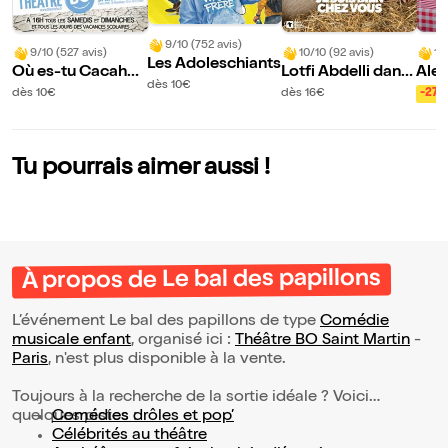
9/10 (752 avis)
9/10 (527 avis)
10/10 (92 avis)
10
Les Adoleschiants
Où es-tu Cacahuè
Lotfi Abdelli dans
Ale
dès 10€
te ?
Je suis bien chez
dès 10€
dès 16€
-27
vous
Tu pourrais aimer aussi !
À propos de Le bal des papillons
L’événement Le bal des papillons de type
Comédie
musicale enfant
, organisé ici :
Théâtre BO Saint Martin
-
Paris
, n'est plus disponible à la vente.
Toujours à la recherche de la sortie idéale ? Voici
quelques pistes :
Comédies drôles et pop’
Célébrités au théâtre