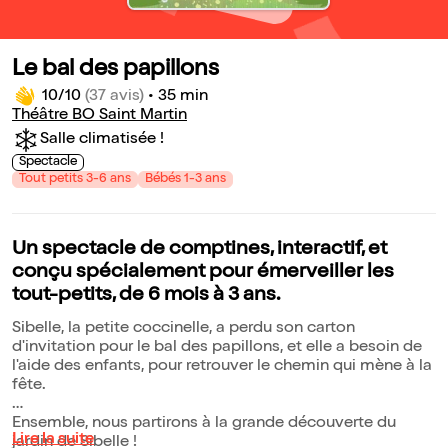
Le bal des papillons
10/10
(37 avis)
•
35 min
Théâtre BO Saint Martin
Salle climatisée !
Spectacle
Tout petits 3-6 ans
Bébés 1-3 ans
Un spectacle de comptines, interactif, et
conçu spécialement pour émerveiller les
tout-petits, de 6 mois à 3 ans.
Sibelle, la petite coccinelle, a perdu son carton
d'invitation pour le bal des papillons, et elle a besoin de
l'aide des enfants, pour retrouver le chemin qui mène à la
fête.
Ensemble, nous partirons à la grande découverte du
Lire la suite
jardin de Sibelle !