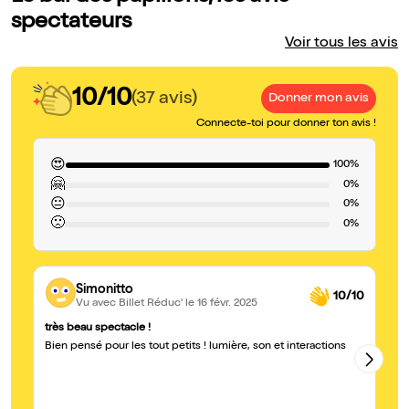
spectateurs
Voir tous les avis
10/10
(37 avis)
Donner mon avis
Connecte-toi pour donner ton avis !
😍
100%
🤗
0%
😐
0%
🙁
0%
Simonitto
10/10
Vu avec Billet Réduc'
le 16 févr. 2025
très beau spectacle !
Ha
Bien pensé pour les tout petits ! lumière, son et interactions
Sp
le