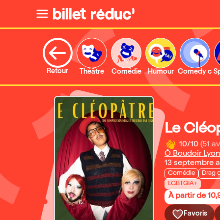
Retour
Théâtre
Comédie
Humour
Comedy clu
S
Le Cléo
10/10
(51 av
Ô Boudoir Lyon
13 septembre 
Comédie
Drag 
LGBTQIA+
À partir de 10,
Favoris