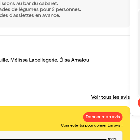
issons au bar du cabaret.
nades de légumes pour 2 personnes.
des d'assiettes en avance.
ille
,
Mélissa Lapellegerie
,
Élisa Amalou
Voir tous les avis
Donner mon avis
Connecte-toi pour donner ton avis !