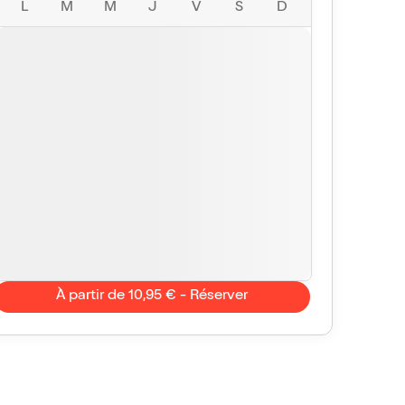
L
M
M
J
V
S
D
À partir de 10,95 € - Réserver