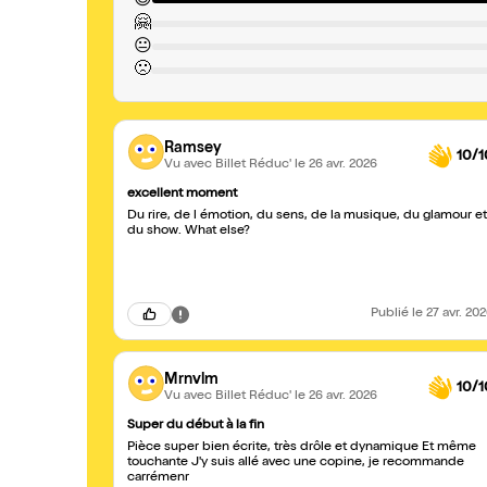
😍
🤗
😐
🙁
Ramsey
10/1
Vu avec Billet Réduc'
le 26 avr. 2026
excellent moment
Du rire, de l émotion, du sens, de la musique, du glamour et
du show. What else?
Publié
le 27 avr. 20
Mrnvlm
10/1
Vu avec Billet Réduc'
le 26 avr. 2026
Super du début à la fin
Pièce super bien écrite, très drôle et dynamique Et même
touchante J'y suis allé avec une copine, je recommande
carrémenr