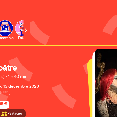
b
pectacle
Enfant
Concert
Activité
Expo et musée
pâtre
is)
•
1 h 40 min
au 13 décembre 2026
queen
95 €
Partager