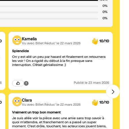
100%
0%
0%
0%
Kamelia
0
10/10
Vu avec Billet Réduc'
le 22 mars 2026
Splendide
Foncez
On y est allé un peu par hasard et finalement on retournera
Un sho
les voir ! On a rigolé du début à la fin presque sans
mieux ?! Une pièce pleine d'humour 
interruption. C’était génialissime :)
interpré
et ne
retour
26
Publié
le 23 mars 2026
Clara
0
10/10
Vu avec Billet Réduc'
le 22 mars 2026
Vraiment un trop bon moment
Allez-y
Je suis allée voir la pièce avec une amie sans trop savoir à
Si vou
quoi m'attendre, et franchement on a passé un super
est g
moment. C'est drôle, touchant, les acteur.ices jouent biens,
beau 