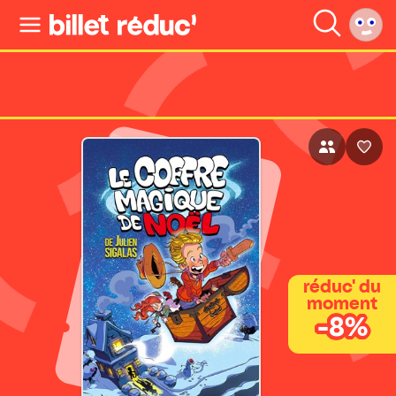
réduc' du
moment
-8%