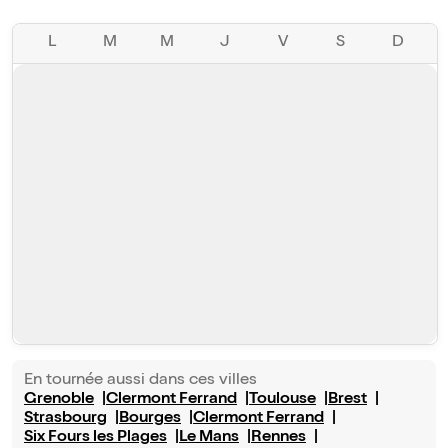
L
M
M
J
V
S
D
En tournée aussi dans ces villes
Grenoble
Clermont Ferrand
Toulouse
Brest
Strasbourg
Bourges
Clermont Ferrand
Six Fours les Plages
Le Mans
Rennes