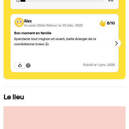
🙁
6%
Alex
8/10
Vu avec Billet Réduc'
le 30 déc. 2025
Bon moment en famille
Be
Spectacle tout mignon et vivant, belle énergie de la
Sp
be
comédienne bravo 👍
Publié
le 1 janv. 2026
Le lieu