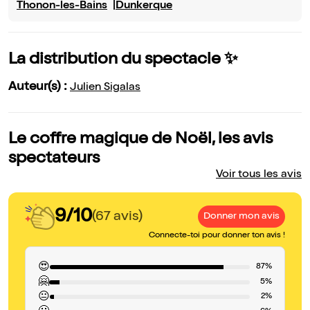
Thonon-les-Bains
Dunkerque
La distribution du spectacle ✨
Auteur(s) :
Julien Sigalas
Le coffre magique de Noël, les avis
spectateurs
Voir tous les avis
9/10
(67 avis)
Donner mon avis
Connecte-toi pour donner ton avis !
😍
87%
🤗
5%
😐
2%