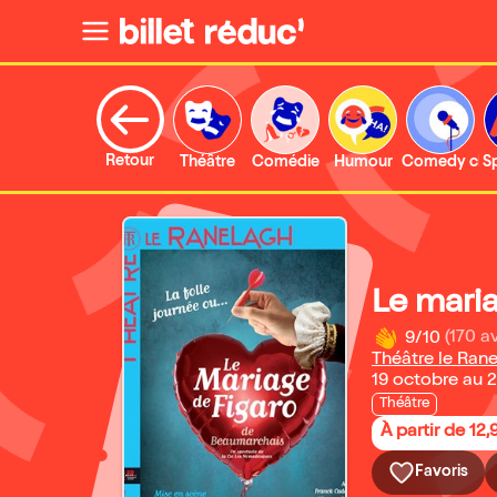
Retour
Théâtre
Comédie
Humour
Comedy clu
S
Le mari
9/10
(170 av
Théâtre le Ran
19 octobre au
Théâtre
À partir de 12,
Favoris