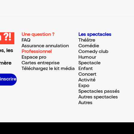
Une question ?
Les spectacles
 ?!
FAQ
Théâtre
Assurance annulation
Comédie
s, les
Professionnel
Comedy club
Espace pro
Humour
 mère
Cartes entreprise
Spectacle
Téléchargez le kit média
Enfant
Concert
S’inscrire S’inscrire S’inscrire S’inscrire S’inscrire S’inscrire S’inscrire S’inscrire S’inscrire S’inscrire S’inscrire S’inscrire
Activité
Expo
Spectacles passés
Autres spectacles
Autres