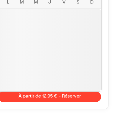
L
M
M
J
V
S
D
À partir de 12,95 € - Réserver