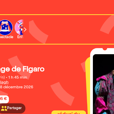
b
pectacle
Enfant
Concert
Activité
Expo et musée
age de Figaro
is)
•
1 h 45 min
elagh
 28 décembre 2026
95 €
Partager