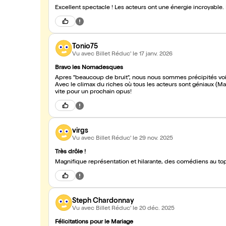
Tonio75
Vu avec Billet Réduc'
le 17 janv. 2026
Bravo les Nomadesques
Apres "beaucoup de bruit", nous nous sommes précipités voir cette pièce pour admirer le jeu d'acteur de cette superbe trou
Avec le climax du riches où tous les acteurs sont géniaux (Mar
vite pour un prochain opus!
virgs
Vu avec Billet Réduc'
le 29 nov. 2025
Très drôle !
Magnifique représentation et hilarante, des comédiens au top
Steph Chardonnay
Vu avec Billet Réduc'
le 20 déc. 2025
Félicitations pour le Mariage