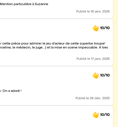
Excellent spectacle ! Les acteurs ont une énergie incroyable. Mention particulière à Suzanne
Publié
le 18 janv. 2026
10/10
pe!
celine, le médecin, le juge...) et la mise en scene impeccable. A tres
Publié
le 17 janv. 2026
10/10
. On a adoré !
Publié
le 28 déc. 2025
10/10