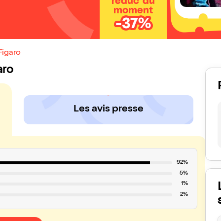
réduc' du
moment
-37%
Figaro
aro
Les avis presse
92%
5%
1%
2%