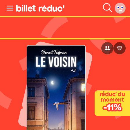
réduc' du
moment
-11%