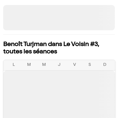
Benoît Turjman dans Le Voisin #3,
toutes les séances
L
M
M
J
V
S
D