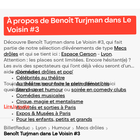
À propos de Benoît Turjman dans Le
Voisin #3
Découvre Benoît Turjman dans Le Voisin #3, qui fait
partie de notre sélection d’événements de type
Mecs
drôles
et qui se tient ici :
Espace Gerson
-
Lyon
.
Attention : les places sont limitées. Encore hésitant(e) ?
Les avis des spectateurs qui l'ont déjà vécu seront d'une
aide précieuse !
Comédies drôles et pop’
Célébrités au théâtre
Toujours à la recherche de la sortie idéale ? Voici
Au théâtre, pour faire le plein d’émotions
quelques pistes :
Stand-up et humour
ou
soirée en comedy clubs
Comédies musicales
Cirque, magie et mentalisme
Lire la suite
Activités et sorties à Paris
Expos & Musées à Paris
Pour les enfants, petits et grands
BilletReduc
Lyon
Humour
Mecs drôles
Benoît Turjman dans Le Voisin #3