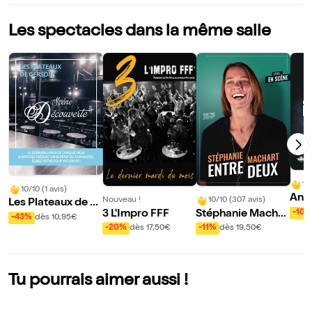
Les spectacles dans la même salle
10
10/10 (1 avis)
Ant
Nouveau !
10/10 (307 avis)
Les Plateaux de G
u da
3 L'Impro FFF
Stéphanie Machar
-10
erson : Scène Déc
-43%
dès 10,95€
ruit
t dans Entre deux
-20%
dès 17,50€
-11%
dès 19,50€
ouverte
Tu pourrais aimer aussi !