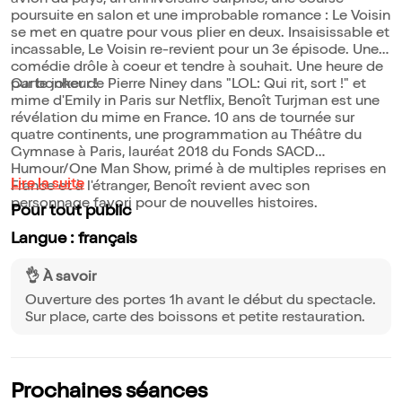
avion du pays, un anniversaire surprise, une course-
poursuite en salon et une improbable romance : Le Voisin
se met en quatre pour vous plier en deux. Insaisissable et
incassable, Le Voisin re-revient pour un 3e épisode. Une
comédie drôle à coeur et tendre à souhait. Une heure de
pur bonheur !
Carte joker de Pierre Niney dans "LOL: Qui rit, sort !" et
mime d'Emily in Paris sur Netflix, Benoît Turjman est une
révélation du mime en France. 10 ans de tournée sur
quatre continents, une programmation au Théâtre du
Gymnase à Paris, lauréat 2018 du Fonds SACD
Humour/One Man Show, primé à de multiples reprises en
Lire la suite
France et à l'étranger, Benoît revient avec son
personnage favori pour de nouvelles histoires.
Pour tout public
Langue : français
👌 À savoir
Ouverture des portes 1h avant le début du spectacle.
Sur place, carte des boissons et petite restauration.
Prochaines séances