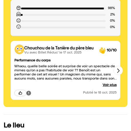
😍
98%
🤗
2%
😐
0%
🙁
0%
Chouchou de la Tanière du père bleu
10/10
Vu avec Billet Réduc'
le 17 oct. 2025
Performance du corps
Ex
Whaou, quelle belle soirée et surprise de voir un spectacle de
Un
mimes qu'on a pas l'habitude de voir ?? Benoît est un
te
performer de cet art visuel ! Un magicien du mime qui, sans
fa
aucuns mots, sans aucunes paroles, nous transporte dans son
histoire tellement bien écrite et jouée ?? Et pour ça, merci
Voir plus
Benoît car dès l'entrée en salle, on se laisse surprendre à avoir
un sourire aux lèvres qui ne nous quitte pas pendant 1h30 de
Publié
le 18 oct. 2025
spectacle.?? Une mention spéciale à la régie qui, avec les tops
sons et lumières tellement bien synchro, a ponctué ce
spectacle et qui contribue à faire de ce spectacle une évasion
sensorielle. Vive le spectacle vivant !
Le lieu