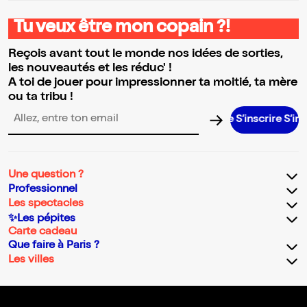
Tu veux être mon copain ?!
Reçois avant tout le monde nos idées de sorties,
les nouveautés et les réduc' !
A toi de jouer pour impressionner ta moitié, ta mère
ou ta tribu !
S’inscrire S’inscrire S’
Adresse email pour la newsletter
Une question ?
Professionnel
Les spectacles
✨Les pépites
Carte cadeau
Que faire à Paris ?
Les villes