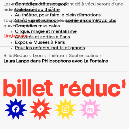
Les avis des spectateurs qui l'ont déjà vécu seront d'une
Comédies drôles et pop’
aide précieuse !
Célébrités au théâtre
Au théâtre, pour faire le plein d’émotions
Toujours à la recherche de la sortie idéale ? Voici
Stand-up et humour
ou
soirée en comedy clubs
quelques pistes :
Comédies musicales
Cirque, magie et mentalisme
Lire la suite
Activités et sorties à Paris
Expos & Musées à Paris
Pour les enfants, petits et grands
BilletReduc
Lyon
Théâtre
Seul en scène
Laura Lange dans Philosophons avec La Fontaine