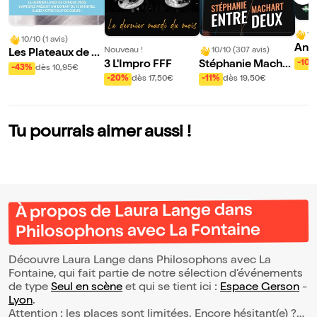
10
10/10 (1 avis)
Ant
Nouveau !
10/10 (307 avis)
Les Plateaux de G
u da
3 L'Impro FFF
Stéphanie Machar
-10
erson : Scène Déc
-43%
dès 10,95€
ruit
t dans Entre deux
-20%
dès 17,50€
-11%
dès 19,50€
ouverte
Tu pourrais aimer aussi !
À propos de Laura Lange dans
Philosophons avec La Fontaine
Découvre Laura Lange dans Philosophons avec La
Fontaine, qui fait partie de notre sélection d’événements
de type
Seul en scène
et qui se tient ici :
Espace Gerson
-
Lyon
.
Attention : les places sont limitées. Encore hésitant(e) ?