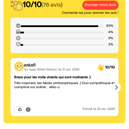
10/10
(76 avis)
Donner mon avis
Connecte-toi pour donner ton avis !
😍
93%
🤗
4%
😐
0%
🙁
3%
ankafi
10/10
Vu avec Billet Réduc'
le 21 avr. 2026
Bravo pour les mots vivants qui sont motivants :)
Qu
Très inspirant, les fables philosophiques :) Duo sympathique et
La
complice sur scène... allez-y
ac
de
ét
en
le
qu
Publié
le 22 avr. 2026