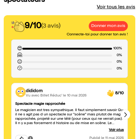
spectateurs
Voir tous les avis
9/10
(3 avis)
Donner mon avis
Connecte-toi pour donner ton avis !
😍
100%
🤗
0%
😐
0%
🙁
0%
dididom
8/10
Vu avec Billet Réduc'
le 10 mai 2026
Spectacle magie rapprochée
Be
Le magicien est tres sympathique. Il faut simplement savoir Qu
Or
il ne s agit pas d un spectacle sur "scène" mais plutot de magie
Ch
rapprochée, projeté sur une télé (pour ceux qui ne verrait pas).
Il n y a pas forcement d histoire ou de mise en scène. Le
magicien enchaîne ses tours et n hésite pas à faire participer
Voir plus
les enfants.
Publié
le 11 mai 2026