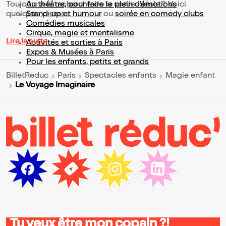
Toujours à la recherche de la sortie idéale ? Voici
Au théâtre, pour faire le plein d’émotions
quelques pistes :
Stand-up et humour
ou
soirée en comedy clubs
Comédies musicales
Cirque, magie et mentalisme
Lire la suite
Activités et sorties à Paris
Expos & Musées à Paris
Pour les enfants, petits et grands
BilletReduc
Paris
Spectacles enfants
Magie enfant
Le Voyage Imaginaire
Tu veux être mon copain ?!