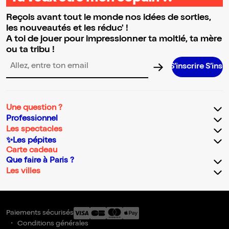
Reçois avant tout le monde nos idées de sorties,
les nouveautés et les réduc' !
A toi de jouer pour impressionner ta moitié, ta mère
ou ta tribu !
S’inscrire S’inscrire S’insc
Adresse email pour la newsletter
Une question ?
Professionnel
Les spectacles
✨Les pépites
Carte cadeau
Que faire à Paris ?
Les villes
Paiements sécurisés
Conditions générales