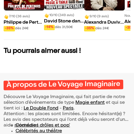
10/10 (349 avis)
Nouve
7/10 (36 avis)
9/10 (9 avis)
David Stone dans
Alex
Philippe de Perthu
Alexandra Duvivie
Stone passe à Tab
r da
-14%
dès 31,50€
is dans Tempête s
r dans Secrets de
-35
-35%
dès 24€
-35%
dès 24€
le
et m
ous les neurones
fabrication
Tu pourrais aimer aussi !
À propos de Le Voyage Imaginaire
Découvre Le Voyage Imaginaire, qui fait partie de notre
sélection d’événements de type
Magie enfant
et qui se
tient ici :
Le Double Fond
-
Paris
.
Attention : les places sont limitées. Encore hésitant(e) ?
Les avis des spectateurs qui l'ont déjà vécu seront d'une
aide précieuse !
Comédies drôles et pop’
Célébrités au théâtre