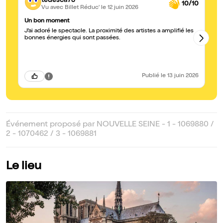
tedesca78
10/10
Vu avec Billet Réduc'
le 12 juin 2026
Un bon moment
Da
J’ai adoré le spectacle. La proximité des artistes a amplifié les
Qu
bonnes énergies qui sont passées.
débor
ac
sp
El
co
sp
Publié
le 13 juin 2026
Événement proposé par NOUVELLE SEINE - 1 - 1069880 /
2 - 1070462 / 3 - 1069881
Le lieu