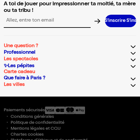
A toi de jouer pour impressionner ta moitié, ta mère
ou ta tribu !
S’inscrire S’inscrire S’inscri
Adresse email pour la newsletter
Une question ?
Professionnel
Les spectacles
✨Les pépites
Carte cadeau
Que faire à Paris ?
Les villes
Paiements sécurisés
Conditions générales
Politique de confidentialité
Mentions légales et CGU
Chartes cookies