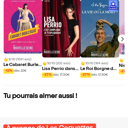
9/10 (1041 avis)
10
10/10 (202 avis)
10/10 (164 avis)
Le Cabaret Burles
Nico
Lisa Perrio dans
Le Roi Borgne dan
que
ns 
-12%
dès 22€
-27
C'est compliqué, j
s La vie ou la mort
-27%
dès 17,50€
-27%
dès 17,50€
e t'expliquerai
?
Tu pourrais aimer aussi !