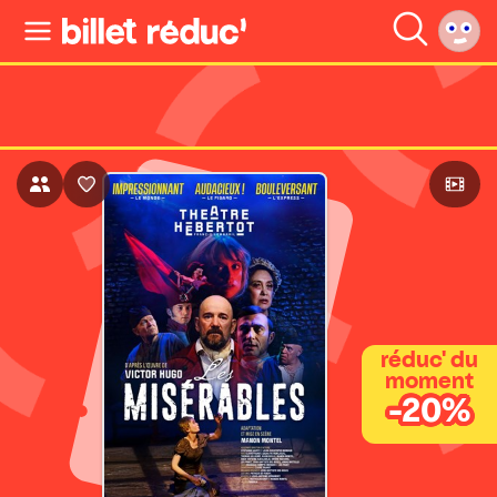
réduc' du
moment
-20%