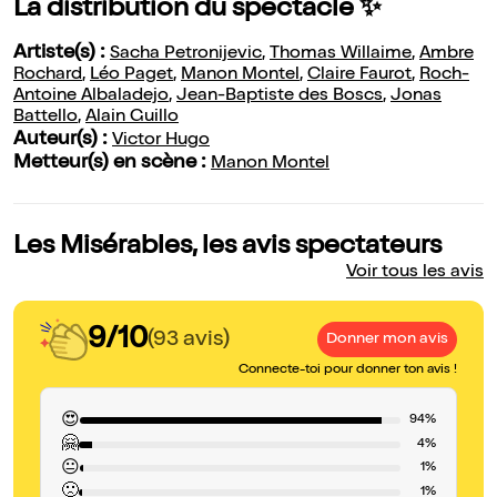
La distribution du spectacle ✨
Artiste(s) :
Sacha Petronijevic
,
Thomas Willaime
,
Ambre
Rochard
,
Léo Paget
,
Manon Montel
,
Claire Faurot
,
Roch-
Antoine Albaladejo
,
Jean-Baptiste des Boscs
,
Jonas
Battello
,
Alain Guillo
Auteur(s) :
Victor Hugo
Metteur(s) en scène :
Manon Montel
Les Misérables, les avis spectateurs
Voir tous les avis
9/10
(93 avis)
Donner mon avis
Connecte-toi pour donner ton avis !
😍
94%
🤗
4%
😐
1%
🙁
1%