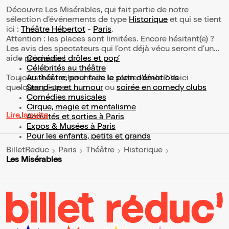
Découvre Les Misérables, qui fait partie de notre
sélection d’événements de type
Historique
et qui se tient
ici :
Théâtre Hébertot
-
Paris
.
Attention : les places sont limitées. Encore hésitant(e) ?
Les avis des spectateurs qui l'ont déjà vécu seront d'une
aide précieuse !
Comédies drôles et pop’
Célébrités au théâtre
Toujours à la recherche de la sortie idéale ? Voici
Au théâtre, pour faire le plein d’émotions
quelques pistes :
Stand-up et humour
ou
soirée en comedy clubs
Comédies musicales
Cirque, magie et mentalisme
Lire la suite
Activités et sorties à Paris
Expos & Musées à Paris
Pour les enfants, petits et grands
BilletReduc
Paris
Théâtre
Historique
Les Misérables