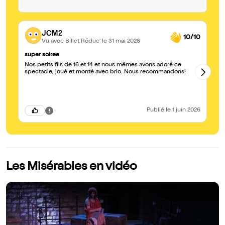
JCM2
10/10
Vu avec Billet Réduc'
le 31 mai 2026
super soiree
Ma
Nos petits fils de 16 et 14 et nous mêmes avons adoré ce
Me
spectacle, joué et monté avec brio. Nous recommandons!
no
bo
ef
Publié
le 1 juin 2026
Les Misérables en vidéo