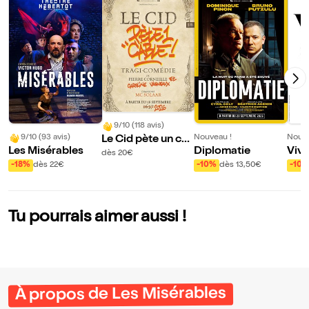
9/10 (118 avis)
9/10 (93 avis)
Nouveau !
Nouve
Le Cid pète un câ
Les Misérables
Diplomatie
Viva
ble
dès 20€
-18%
dès 22€
-10%
dès 13,50€
-10
Tu pourrais aimer aussi !
À propos de Les Misérables