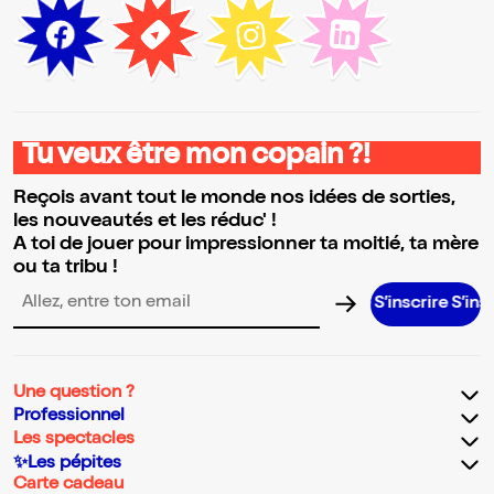
Tu veux être mon copain ?!
Reçois avant tout le monde nos idées de sorties,
les nouveautés et les réduc' !
A toi de jouer pour impressionner ta moitié, ta mère
ou ta tribu !
S’inscrire S’inscrire S’insc
Adresse email pour la newsletter
Une question ?
Professionnel
Les spectacles
✨Les pépites
Carte cadeau