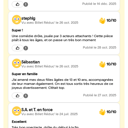
Publié
le 14 déc. 2025
stephlg
10/10
Vu avec Billet Réduc'
le 26 oct. 2025
Super !
Une comédie drôle, jouée par 3 acteurs attachants ! Cette pièce
plaît à tous les âges, et on passe un très bon moment
Publié
le 28 oct. 2025
Sébastian
10/10
Vu avec Billet Réduc'
le 26 oct. 2025
Super en famille
J’ai amené mes deux filles âgées de 13 et 10 ans, accompagnées
de leur maman également. On est tous sortis très heureux de ce
joyeux divertissement. C’était top.
Publié
le 27 oct. 2025
S.A. et T. en force
10/10
Vu avec Billet Réduc'
le 24 juil. 2025
Excellent