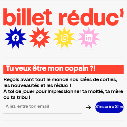
Tu veux être mon copain ?!
Reçois avant tout le monde nos idées de sorties,
les nouveautés et les réduc' !
A toi de jouer pour impressionner ta moitié, ta mère
ou ta tribu !
S’inscrire S’inscrire S’in
Adresse email pour la newsletter