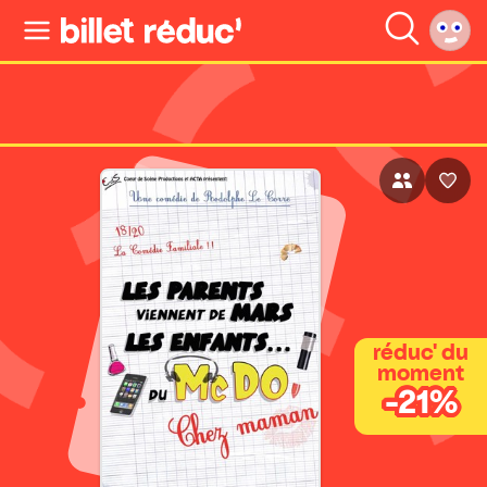
réduc' du
moment
-21%