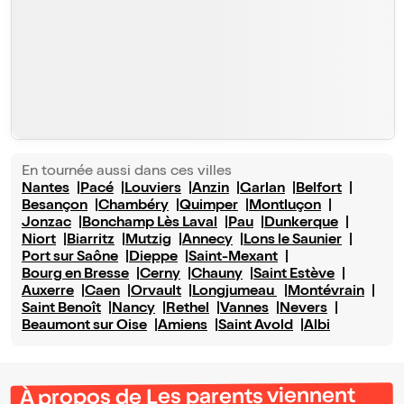
En tournée aussi dans ces villes
Nantes
Pacé
Louviers
Anzin
Garlan
Belfort
Besançon
Chambéry
Quimper
Montluçon
Jonzac
Bonchamp Lès Laval
Pau
Dunkerque
Niort
Biarritz
Mutzig
Annecy
Lons le Saunier
Port sur Saône
Dieppe
Saint-Mexant
Bourg en Bresse
Cerny
Chauny
Saint Estève
Auxerre
Caen
Orvault
Longjumeau
Montévrain
Saint Benoît
Nancy
Rethel
Vannes
Nevers
Beaumont sur Oise
Amiens
Saint Avold
Albi
À propos de Les parents viennent