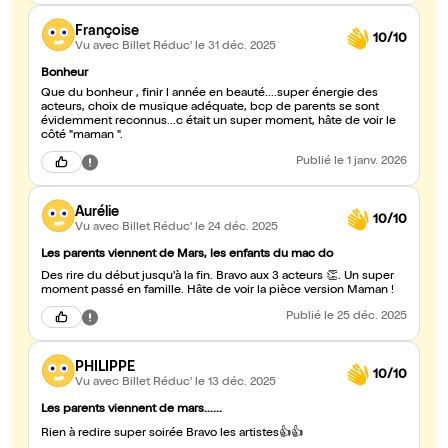
Françoise
10/10
Vu avec Billet Réduc'
le 31 déc. 2025
Bonheur
Que du bonheur , finir l année en beauté....super énergie des
acteurs, choix de musique adéquate, bcp de parents se sont
évidemment reconnus...c était un super moment, hâte de voir le
côté "maman ".
Publié
le 1 janv. 2026
Aurélie
10/10
Vu avec Billet Réduc'
le 24 déc. 2025
Les parents viennent de Mars, les enfants du mac do
Des rire du début jusqu'à la fin. Bravo aux 3 acteurs 👏. Un super
moment passé en famille. Hâte de voir la pièce version Maman !
Publié
le 25 déc. 2025
PHILIPPE
10/10
Vu avec Billet Réduc'
le 13 déc. 2025
Les parents viennent de mars......
Rien à redire super soirée Bravo les artistes👍👍