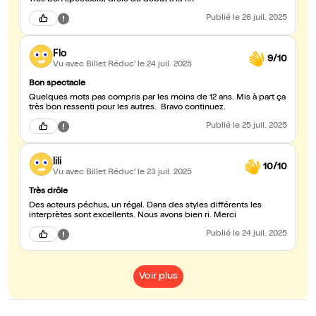
Très bon spectacle, drôle du début à la fin
Publié
le 26 juil. 2025
Flo
9/10
Vu avec Billet Réduc'
le 24 juil. 2025
Bon spectacle
Quelques mots pas compris par les moins de 12 ans. Mis à part ça
très bon ressenti pour les autres. Bravo continuez.
Publié
le 25 juil. 2025
lili
10/10
Vu avec Billet Réduc'
le 23 juil. 2025
Très drôle
Des acteurs péchus, un régal. Dans des styles différents les
interprètes sont excellents. Nous avons bien ri. Merci
Publié
le 24 juil. 2025
Voir plus