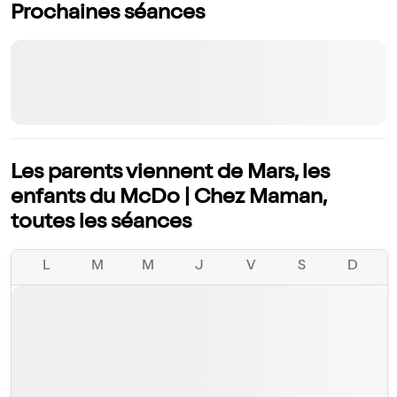
Prochaines séances
Les parents viennent de Mars, les
enfants du McDo | Chez Maman,
toutes les séances
L
M
M
J
V
S
D