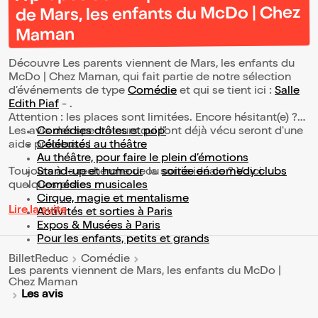
de Mars, les enfants du McDo | Chez
Maman
Découvre Les parents viennent de Mars, les enfants du
McDo | Chez Maman, qui fait partie de notre sélection
d’événements de type
Comédie
et qui se tient ici :
Salle
Edith Piaf
- .
Attention : les places sont limitées. Encore hésitant(e) ?
Les avis des spectateurs qui l'ont déjà vécu seront d'une
Comédies drôles et pop’
aide précieuse !
Célébrités au théâtre
Au théâtre, pour faire le plein d’émotions
Toujours à la recherche de la sortie idéale ? Voici
Stand-up et humour
ou
soirée en comedy clubs
quelques pistes :
Comédies musicales
Cirque, magie et mentalisme
Lire la suite
Activités et sorties à Paris
Expos & Musées à Paris
Pour les enfants, petits et grands
BilletReduc
Comédie
Les parents viennent de Mars, les enfants du McDo |
Chez Maman
Les avis