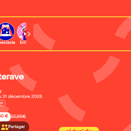
b
pectacle
Enfant
Concert
Activité
Expo et musée
terave
e
u 31 décembre 2026
up
50 €
22,00€
Partager