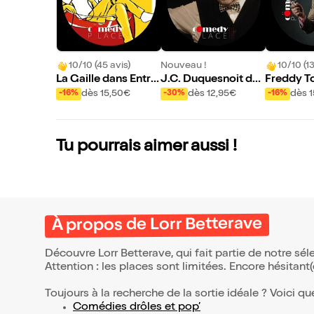
10/10 (45 avis)
Nouveau !
10/10 (13
La Gaille dans Entre
J.C. Duquesnoit da
Freddy T
rire et réalité
ns Le monde de mes
ns Hein !
dès 15,50€
dès 12,95€
dès 
-16%
-30%
-16%
mots
Tu pourrais aimer aussi !
À propos de Lorr Betterave
Découvre Lorr Betterave, qui fait partie de notre s
Attention : les places sont limitées. Encore hésitant
Toujours à la recherche de la sortie idéale ? Voici qu
Comédies drôles et pop’