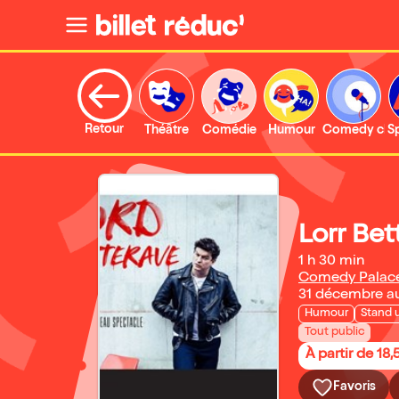
Retour
Théâtre
Comédie
Humour
Comedy clu
S
Lorr Bet
1 h 30 min
Comedy Palac
31 décembre a
Humour
Stand 
Tout public
À partir de 18,
Favoris