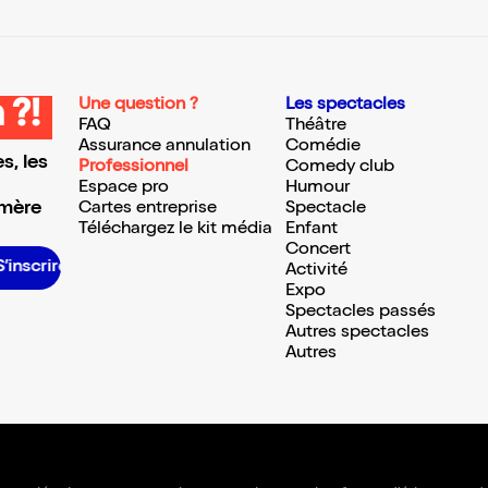
Une question ?
Les spectacles
 ?!
FAQ
Théâtre
Assurance annulation
Comédie
s, les
Professionnel
Comedy club
Espace pro
Humour
 mère
Cartes entreprise
Spectacle
Téléchargez le kit média
Enfant
Concert
 S’inscrire S’inscrire S’inscrire S’inscrire S’inscrire S’inscrire S’inscrire S’inscrire S’inscrire S’inscrire
Activité
Expo
Spectacles passés
Autres spectacles
Autres