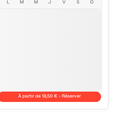
L
M
M
J
V
S
D
À partir de 18,50 € - Réserver