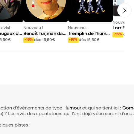
Nouveau !
 avis)
Nouveau !
Nouveau !
Lorr Bett
ougaux da
Benoît Turjman dan
Tremplin de l'humou
dès 1
-15%
s Le voisin #2
r
15,50€
dès 15,50€
dès 15,50€
-16%
-16%
élection d’événements de type
Humour
et qui se tient ici :
Come
(e) ? Les avis des spectateurs qui l'ont déjà vécu seront d'une
elques pistes :