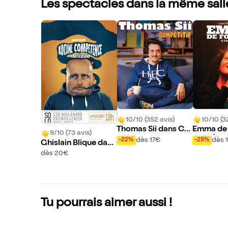
Les spectacles dans la même sall
10/10 (352 avis)
10/10 (3
Thomas Sii dans Co
Emma de
9/10 (73 avis)
mpétitif
dans À l'
dès 17€
dès 
-22%
-25%
Ghislain Blique dans
Aucune compétenc
dès 20€
e particulière
Tu pourrais aimer aussi !