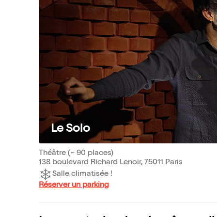
Le Solo
Théâtre (~ 90 places)
138 boulevard Richard Lenoir, 75011 Paris
Salle climatisée !
Réserver un parking