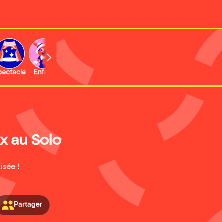
b
pectacle
Enfant
Concert
Activité
Expo et musée
x au Solo
isée !
Partager