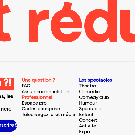
Une question ?
Les spectacles
 ?!
FAQ
Théâtre
Assurance annulation
Comédie
s, les
Professionnel
Comedy club
Espace pro
Humour
 mère
Cartes entreprise
Spectacle
Téléchargez le kit média
Enfant
Concert
scrire S’inscrire S’inscrire S’inscrire S’inscrire S’inscrire S’inscrire S’inscrire S’inscrire S’inscrire S’inscrire S’inscrire
Activité
Expo