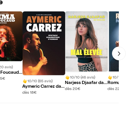
e
20 avis)
 Foucaud
10/10 (46 avis)
10/10 (43
ancienne
15€
10/10 (65 avis)
Narjess Djaafar dan
Romuald 
Aymeric Carrez dan
s Mal élevée
ans Saiso
dès 20€
dès 22€
s Spectacle humoris
dès 18€
tique d'humour