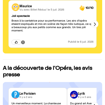
Maurice
10/10
Vu avec Billet Réduc'
le 5 juil. 2026
Joli spectacle
Gé
Bravo à la cantatrice pour sa performance. Les airs d'opéra
C'
etaient expliqués et mis en scène de façon très ludique, ce qui
vr
a beaucoup plu aux petits comme aux grands. Un tres joli
ch
moment.
qu
pa
r
Publié
le 6 juil. 2026
A la découverte de l'Opéra, les avis
presse
Le Parisien
Lyrik
Il y a 2 ans
Il y a 3 ans
Un merveilleux moment. La chanteuse
Du grand art Avec cette in