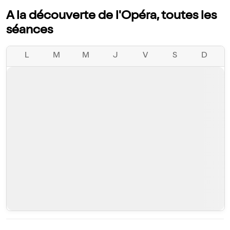
A la découverte de l'Opéra, toutes les
séances
L
M
M
J
V
S
D