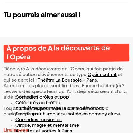
Tu pourrais aimer aussi !
À propos de A la découverte de
l'Opéra
Découvre A la découverte de l'Opéra, qui fait partie de
notre sélection d’événements de type
Opéra enfant
et
qui se tient ici :
Théâtre La Boussole
-
Paris
.
Attention : les places sont limitées. Encore hésitant(e) ?
Les avis des spectateurs qui l'ont déjà vécu seront d'une
aide précieuse !
Comédies drôles et pop’
Célébrités au théâtre
Toujours à la recherche de la sortie idéale ? Voici
Au théâtre, pour faire le plein d’émotions
quelques pistes :
Stand-up et humour
ou
soirée en comedy clubs
Comédies musicales
Cirque, magie et mentalisme
Lire la suite
Activités et sorties à Paris