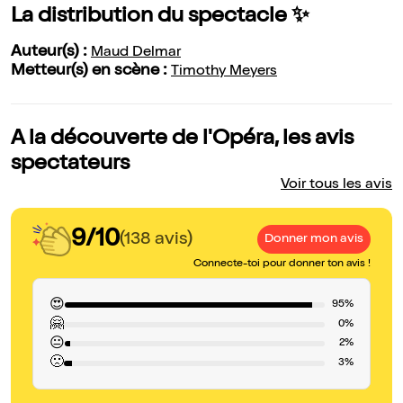
La distribution du spectacle ✨
Auteur(s) :
Maud Delmar
Metteur(s) en scène :
Timothy Meyers
A la découverte de l'Opéra, les avis
spectateurs
Voir tous les avis
9/10
(138 avis)
Donner mon avis
Connecte-toi pour donner ton avis !
😍
95%
🤗
0%
😐
2%
🙁
3%