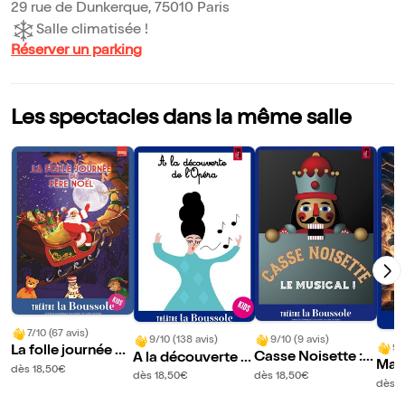
29 rue de Dunkerque, 75010 Paris
Salle climatisée !
Réserver un parking
Les spectacles dans la même salle
7/10 (67 avis)
9/10 (9 avis)
9/10 (138 avis)
9/
La folle journée du
Casse Noisette : L
A la découverte d
Max 
Père Noël
dès 18,50€
e musical
e l'Opéra
dès 18,50€
dès 18,50€
e M
dès 1