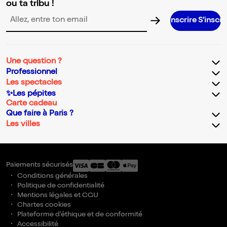
ou ta tribu !
S’inscrire S’inscrire S’inscrire S’ins
Adresse email pour la newsletter
Une question ?
Professionnel
Les spectacles
✨Les pépites
Carte cadeau
Que faire à Paris ?
Les villes
Paiements sécurisés
Conditions générales
Politique de confidentialité
Mentions légales et CGU
Chartes cookies
Plateforme d'éthique et de conformité
Accessibilité