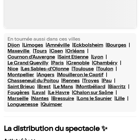
En tournée aussi dans ces villes
Dijon
Limoges
Amnéville
Eckbolsheim
Bourges
Maxeville
Tours
Caen
Orléans
Cournon d'Auvergne
Saint Etienne
Lyon
Le Grand Quevilly
Paris
Grenoble
Chambéry
Nice
Les Sables-d'Olonne
Toulouse
Toulon
Montpellier
Angers
Mouilleron le Captif
Chasseneuil du Poitou
Rennes
Troyes
Pau
Saint Brieuc
Brest
Le Mans
Montbéliard
Biarritz
Fougères
Laval
Le Havre
Chalon sur Saône
Marseille
Nantes
Bressuire
Lons le Saunier
Lille
Longuenesse
Quimper
La distribution du spectacle ✨