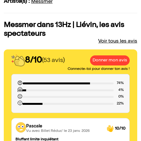
Artiste(s) :
Messmer
Messmer dans 13Hz | Liévin, les avis
spectateurs
Voir tous les avis
8/10
(53 avis)
Donner mon avis
Connecte-toi pour donner ton avis !
😍
74%
🤗
4%
😐
0%
🙁
22%
Pascale
10/10
Vu avec Billet Réduc'
le 23 janv. 2026
Bluffant limite inquiétant
bl