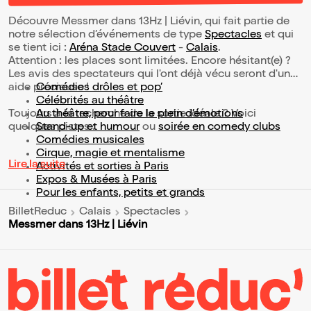
Découvre Messmer dans 13Hz | Liévin, qui fait partie de
notre sélection d’événements de type
Spectacles
et qui
se tient ici :
Aréna Stade Couvert
-
Calais
.
Attention : les places sont limitées. Encore hésitant(e) ?
Les avis des spectateurs qui l'ont déjà vécu seront d'une
aide précieuse !
Comédies drôles et pop’
Célébrités au théâtre
Toujours à la recherche de la sortie idéale ? Voici
Au théâtre, pour faire le plein d’émotions
quelques pistes :
Stand-up et humour
ou
soirée en comedy clubs
Comédies musicales
Cirque, magie et mentalisme
Lire la suite
Activités et sorties à Paris
Expos & Musées à Paris
Pour les enfants, petits et grands
BilletReduc
Calais
Spectacles
Messmer dans 13Hz | Liévin