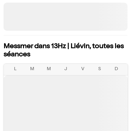
Messmer dans 13Hz | Liévin, toutes les
séances
L
M
M
J
V
S
D