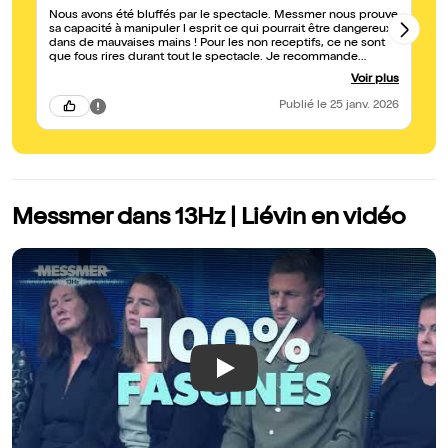
Nous avons été bluffés par le spectacle. Messmer nous prouve
de
sa capacité à manipuler l esprit ce qui pourrait être dangereux
qu
dans de mauvaises mains ! Pour les non receptifs, ce ne sont
ce spectac
que fous rires durant tout le spectacle. Je recommande
pa
vivement
ap
Voir plus
Publié
le 25 janv. 2026
Messmer dans 13Hz | Liévin en vidéo
Play