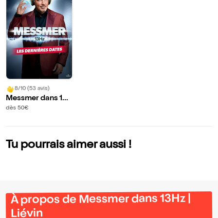
8/10 (53 avis)
Messmer dans 13
Hz | Liévin
dès 50€
Tu pourrais aimer aussi !
À propos de Messmer dans 13Hz |
Liévin