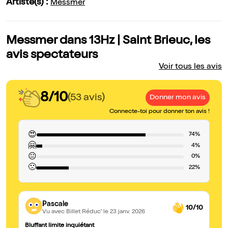
Artiste(s) :
Messmer
Messmer dans 13Hz | Saint Brieuc, les
avis spectateurs
Voir tous les avis
8/10
(53 avis)
Donner mon avis
Connecte-toi pour donner ton avis !
😍
74%
🤗
4%
😐
0%
🙁
22%
Pascale
10/10
Vu avec Billet Réduc'
le 23 janv. 2026
Bluffant limite inquiétant
bl