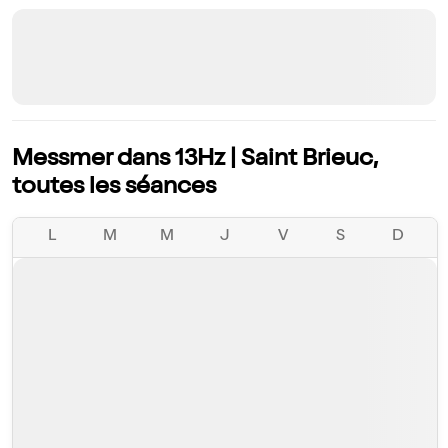
Messmer dans 13Hz | Saint Brieuc,
toutes les séances
L
M
M
J
V
S
D