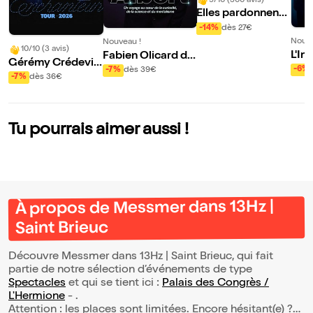
9/10 (300 avis)
Elles pardonnent
mais n'oublient ja
-14%
dès 27€
mais !
Nouve
Nouveau !
10/10 (3 avis)
L'In
Fabien Olicard da
Gérémy Crédevill
ns Albert | Saint Br
-6%
-7%
dès 39€
e dans Enchanteu
-7%
dès 36€
ieuc
r
Tu pourrais aimer aussi !
À propos de Messmer dans 13Hz |
Saint Brieuc
Découvre Messmer dans 13Hz | Saint Brieuc, qui fait
partie de notre sélection d’événements de type
Spectacles
et qui se tient ici :
Palais des Congrès /
L'Hermione
- .
Attention : les places sont limitées. Encore hésitant(e) ?