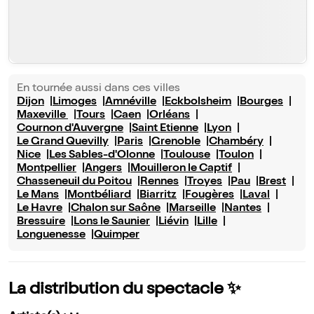
En tournée aussi dans ces villes
Dijon
Limoges
Amnéville
Eckbolsheim
Bourges
Maxeville
Tours
Caen
Orléans
Cournon d'Auvergne
Saint Etienne
Lyon
Le Grand Quevilly
Paris
Grenoble
Chambéry
Nice
Les Sables-d'Olonne
Toulouse
Toulon
Montpellier
Angers
Mouilleron le Captif
Chasseneuil du Poitou
Rennes
Troyes
Pau
Brest
Le Mans
Montbéliard
Biarritz
Fougères
Laval
Le Havre
Chalon sur Saône
Marseille
Nantes
Bressuire
Lons le Saunier
Liévin
Lille
Longuenesse
Quimper
La distribution du spectacle ✨