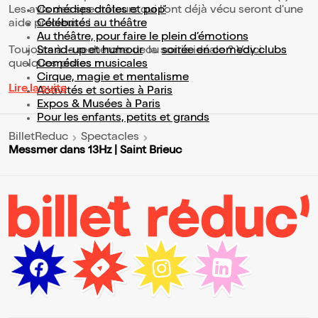
Les avis des spectateurs qui l'ont déjà vécu seront d'une
Comédies drôles et pop’
aide précieuse !
Célébrités au théâtre
Au théâtre, pour faire le plein d’émotions
Toujours à la recherche de la sortie idéale ? Voici
Stand-up et humour
ou
soirée en comedy clubs
quelques pistes :
Comédies musicales
Cirque, magie et mentalisme
Lire la suite
Activités et sorties à Paris
Expos & Musées à Paris
Pour les enfants, petits et grands
BilletReduc
Spectacles
Messmer dans 13Hz | Saint Brieuc