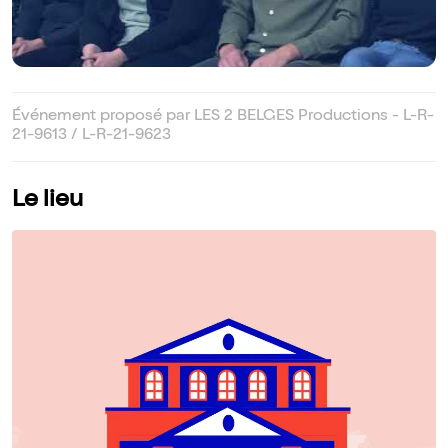
Événement proposé par LES 2 BELGES Productions - L-R-
21-9613 / L-R-21-9623
Le lieu