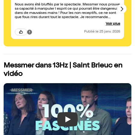
Nous avons été bluffés par le spectacle. Messmer nous prouve
de
sa capacité à manipuler l esprit ce qui pourrait être dangereux
qu
dans de mauvaises mains ! Pour les non receptifs, ce ne sont
ce spectac
que fous rires durant tout le spectacle. Je recommande
pa
vivement
ap
Voir plus
Publié
le 25 janv. 2026
Messmer dans 13Hz | Saint Brieuc en
vidéo
Play