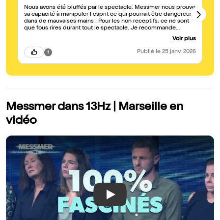
Nous avons été bluffés par le spectacle. Messmer nous prouve
de
sa capacité à manipuler l esprit ce qui pourrait être dangereux
qu
dans de mauvaises mains ! Pour les non receptifs, ce ne sont
ce spectac
que fous rires durant tout le spectacle. Je recommande
pa
vivement
ap
Voir plus
Publié
le 25 janv. 2026
Messmer dans 13Hz | Marseille en
vidéo
Play