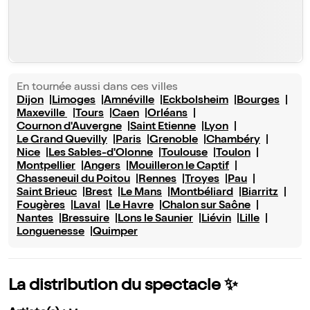
En tournée aussi dans ces villes
Dijon
Limoges
Amnéville
Eckbolsheim
Bourges
Maxeville
Tours
Caen
Orléans
Cournon d'Auvergne
Saint Etienne
Lyon
Le Grand Quevilly
Paris
Grenoble
Chambéry
Nice
Les Sables-d'Olonne
Toulouse
Toulon
Montpellier
Angers
Mouilleron le Captif
Chasseneuil du Poitou
Rennes
Troyes
Pau
Saint Brieuc
Brest
Le Mans
Montbéliard
Biarritz
Fougères
Laval
Le Havre
Chalon sur Saône
Nantes
Bressuire
Lons le Saunier
Liévin
Lille
Longuenesse
Quimper
La distribution du spectacle ✨