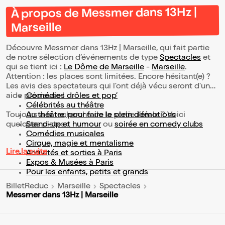
À propos de Messmer dans 13Hz |
Marseille
Découvre Messmer dans 13Hz | Marseille, qui fait partie
de notre sélection d’événements de type
Spectacles
et
qui se tient ici :
Le Dôme de Marseille
-
Marseille
.
Attention : les places sont limitées. Encore hésitant(e) ?
Les avis des spectateurs qui l'ont déjà vécu seront d'une
aide précieuse !
Comédies drôles et pop’
Célébrités au théâtre
Toujours à la recherche de la sortie idéale ? Voici
Au théâtre, pour faire le plein d’émotions
quelques pistes :
Stand-up et humour
ou
soirée en comedy clubs
Comédies musicales
Cirque, magie et mentalisme
Lire la suite
Activités et sorties à Paris
Expos & Musées à Paris
Pour les enfants, petits et grands
BilletReduc
Marseille
Spectacles
Messmer dans 13Hz | Marseille