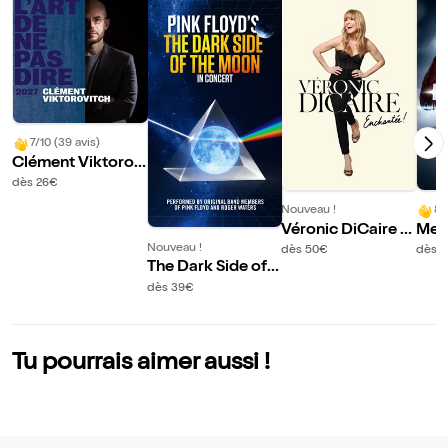
7/10 (39 avis)
Clément Viktorov
itch dans L'art de n
dès 26€
e pas dire 2027 | M
Nouveau !
8/
arseille
Véronic DiCaire d
Mes
ans Enchantée ! |
Hz |
Nouveau !
dès 50€
dès 
The Dark Side of t
Marseille
he Moon | Marseill
dès 39€
e
Tu pourrais aimer aussi !