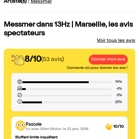
Artiste(s) :
Messmer
Messmer dans 13Hz | Marseille, les avis
spectateurs
Voir tous les avis
8/10
(53 avis)
Donner mon avis
Connecte-toi pour donner ton avis !
😍
74%
🤗
4%
😐
0%
🙁
22%
Pascale
10/10
Vu avec Billet Réduc'
le 23 janv. 2026
Bluffant limite inquiétant
bl