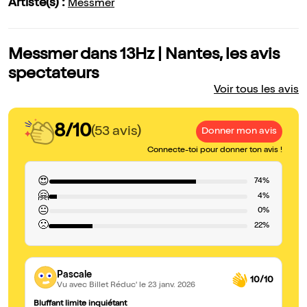
Artiste(s) :
Messmer
Messmer dans 13Hz | Nantes, les avis
spectateurs
Voir tous les avis
8/10
(53 avis)
Donner mon avis
Connecte-toi pour donner ton avis !
😍
74%
🤗
4%
😐
0%
🙁
22%
Pascale
10/10
Vu avec Billet Réduc'
le 23 janv. 2026
Bluffant limite inquiétant
bl