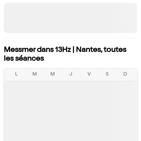
Messmer dans 13Hz | Nantes, toutes
les séances
L
M
M
J
V
S
D