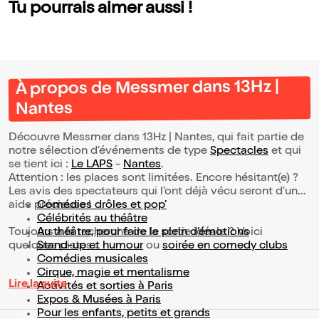
Tu pourrais aimer aussi !
À propos de Messmer dans 13Hz |
Nantes
Découvre Messmer dans 13Hz | Nantes, qui fait partie de
notre sélection d’événements de type
Spectacles
et qui
se tient ici :
Le LAPS
-
Nantes
.
Attention : les places sont limitées. Encore hésitant(e) ?
Les avis des spectateurs qui l'ont déjà vécu seront d'une
aide précieuse !
Comédies drôles et pop’
Célébrités au théâtre
Toujours à la recherche de la sortie idéale ? Voici
Au théâtre, pour faire le plein d’émotions
quelques pistes :
Stand-up et humour
ou
soirée en comedy clubs
Comédies musicales
Cirque, magie et mentalisme
Lire la suite
Activités et sorties à Paris
Expos & Musées à Paris
Pour les enfants, petits et grands