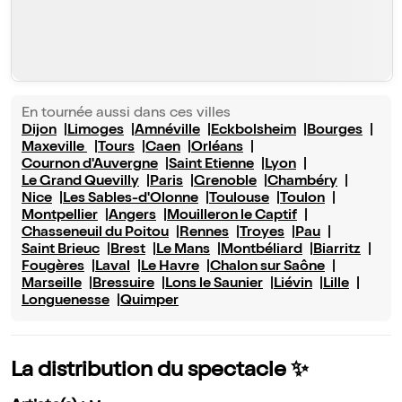
En tournée aussi dans ces villes
Dijon
Limoges
Amnéville
Eckbolsheim
Bourges
Maxeville
Tours
Caen
Orléans
Cournon d'Auvergne
Saint Etienne
Lyon
Le Grand Quevilly
Paris
Grenoble
Chambéry
Nice
Les Sables-d'Olonne
Toulouse
Toulon
Montpellier
Angers
Mouilleron le Captif
Chasseneuil du Poitou
Rennes
Troyes
Pau
Saint Brieuc
Brest
Le Mans
Montbéliard
Biarritz
Fougères
Laval
Le Havre
Chalon sur Saône
Marseille
Bressuire
Lons le Saunier
Liévin
Lille
Longuenesse
Quimper
La distribution du spectacle ✨