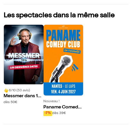
Les spectacles dans la même salle
8/10 (53 avis)
Messmer dans 13
Hz | Nantes
Nouveau !
dès 50€
Paname Comedy
Club | Nantes
-7%
dès 39€