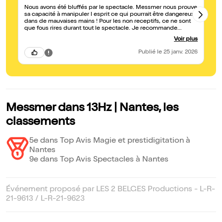
Nous avons été bluffés par le spectacle. Messmer nous prouve
de
sa capacité à manipuler l esprit ce qui pourrait être dangereux
qu
dans de mauvaises mains ! Pour les non receptifs, ce ne sont
ce spectac
que fous rires durant tout le spectacle. Je recommande
pa
vivement
ap
Voir plus
Publié
le 25 janv. 2026
Messmer dans 13Hz | Nantes, les
classements
5e dans Top Avis Magie et prestidigitation à
Nantes
9e dans Top Avis Spectacles à Nantes
Événement proposé par LES 2 BELGES Productions - L-R-
21-9613 / L-R-21-9623