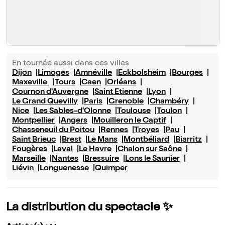
En tournée aussi dans ces villes
Dijon
Limoges
Amnéville
Eckbolsheim
Bourges
Maxeville
Tours
Caen
Orléans
Cournon d'Auvergne
Saint Etienne
Lyon
Le Grand Quevilly
Paris
Grenoble
Chambéry
Nice
Les Sables-d'Olonne
Toulouse
Toulon
Montpellier
Angers
Mouilleron le Captif
Chasseneuil du Poitou
Rennes
Troyes
Pau
Saint Brieuc
Brest
Le Mans
Montbéliard
Biarritz
Fougères
Laval
Le Havre
Chalon sur Saône
Marseille
Nantes
Bressuire
Lons le Saunier
Liévin
Longuenesse
Quimper
La distribution du spectacle ✨