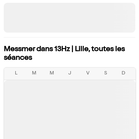
Messmer dans 13Hz | Lille, toutes les
séances
L
M
M
J
V
S
D