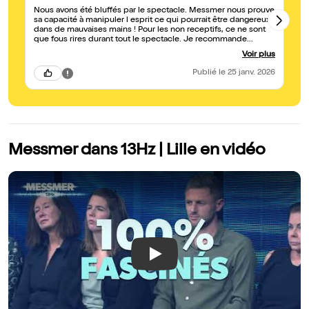
Nous avons été bluffés par le spectacle. Messmer nous prouve
de
sa capacité à manipuler l esprit ce qui pourrait être dangereux
qu
dans de mauvaises mains ! Pour les non receptifs, ce ne sont
ce spectac
que fous rires durant tout le spectacle. Je recommande
pa
vivement
ap
Voir plus
Publié
le 25 janv. 2026
Messmer dans 13Hz | Lille en vidéo
Play