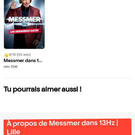
8/10 (53 avis)
Messmer dans 13
Hz | Lille
dès 50€
Tu pourrais aimer aussi !
À propos de Messmer dans 13Hz |
Lille