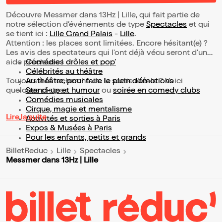
Découvre Messmer dans 13Hz | Lille, qui fait partie de
notre sélection d’événements de type
Spectacles
et qui
se tient ici :
Lille Grand Palais
-
Lille
.
Attention : les places sont limitées. Encore hésitant(e) ?
Les avis des spectateurs qui l'ont déjà vécu seront d'une
aide précieuse !
Comédies drôles et pop’
Célébrités au théâtre
Toujours à la recherche de la sortie idéale ? Voici
Au théâtre, pour faire le plein d’émotions
quelques pistes :
Stand-up et humour
ou
soirée en comedy clubs
Comédies musicales
Cirque, magie et mentalisme
Lire la suite
Activités et sorties à Paris
Expos & Musées à Paris
Pour les enfants, petits et grands
BilletReduc
Lille
Spectacles
Messmer dans 13Hz | Lille