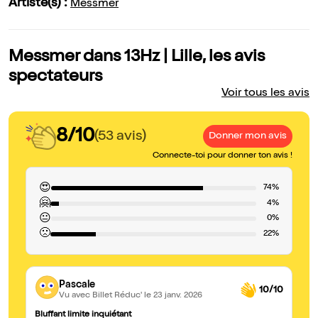
Artiste(s) :
Messmer
Messmer dans 13Hz | Lille, les avis
spectateurs
Voir tous les avis
8/10
(53 avis)
Donner mon avis
Connecte-toi pour donner ton avis !
😍
74%
🤗
4%
😐
0%
🙁
22%
Pascale
10/10
Vu avec Billet Réduc'
le 23 janv. 2026
Bluffant limite inquiétant
bl