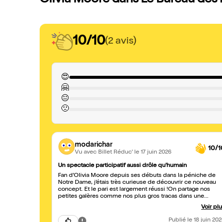
Olivia Moore dans Le Bureau des 
10/10
(2 avis)
😍
🤗
😐
🙁
modarichar
10/1
Vu avec Billet Réduc'
le 17 juin 2026
Un spectacle participatif aussi drôle qu'humain
Fan d’Olivia Moore depuis ses débuts dans la péniche de
Notre Dame, j’étais très curieuse de découvrir ce nouveau
concept. Et le pari est largement réussi !On partage nos
petites galères comme nos plus gros tracas dans une
ambiance chaleureuse et décomplexée. On rit énormément
Voir pl
on se reconnaît souvent dans les témoignages des autres.
On prend un malin plaisir à pointer du doigt ceux qui nous
Publié
le 18 juin 20