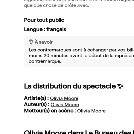
regardée, c'est déjà une emmerde à moitié digérée.
quelque chose de drôle avec.
Pour tout public
Langue : français
👌 À savoir
Les contremarques sont à échanger par vos billet
moins 20 minutes avant le début de la représent
contremarque.
La distribution du spectacle ✨
Artiste(s) :
Olivia Moore
Auteur(s) :
Olivia Moore
Metteur(s) en scène :
Olivia Moore