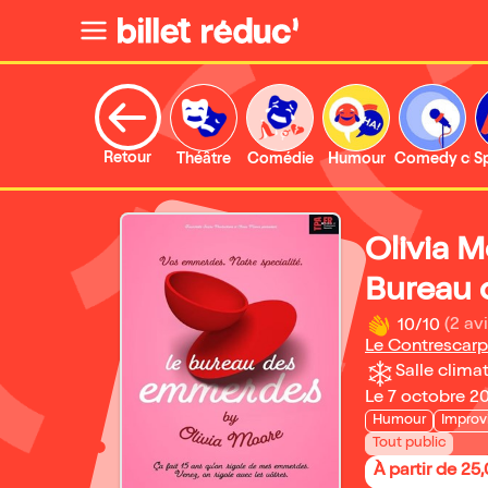
Retour
Théâtre
Comédie
Humour
Comedy clu
S
Olivia 
Bureau
10/10
(2 avi
Le Contrescar
Salle climat
Le 7 octobre 2
Humour
Improv
Tout public
À partir de 25