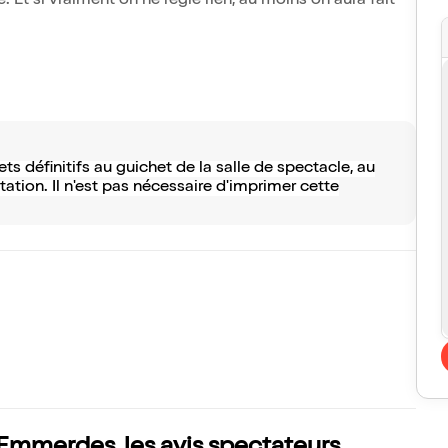
 Et si vraiment on ne règle rien, au moins on aura fait
s définitifs au guichet de la salle de spectacle, au
ation. Il n'est pas nécessaire d'imprimer cette