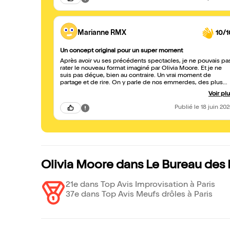
compliquent la vie — forcément absents et forcément
coupables ! Avec beaucoup de bienveillance, de finesse et
cet humour mordant qui la caractérise, Olivia Moore
improvise avec talent, rebondit sur chaque intervention et
crée une véritable complicité avec le public. On se sent
Marianne RMX
10/1
compris, entouré, et surtout on ressort le cœur plus léger.
Une expérience originale, généreuse et terriblement
Un concept original pour un super moment
efficace. On en redemande ! Et quand ton idole tire mes 2
post it à emmerdes, encore plus chanceuse 😜
Après avoir vu ses précédents spectacles, je ne pouvais pa
rater le nouveau format imaginé par Olivia Moore. Et je ne
suis pas déçue, bien au contraire. Un vrai moment de
partage et de rire. On y parle de nos emmerdes, des plus
légères aux plus lourdes. On rigole beaucoup, on se
Voir pl
reconnaît souvent et on charge allègrement les absents qui
nous emmerdent et qui ont évidemment tous les torts. 😄
Publié
le 18 juin 20
Avec sa bienveillance, sa sensibilité et son humour
tranchant, Olivia improvise, rebondit et crée du lien là où l'o
pourrait se sentir seul. On ressort plus léger. Et on en
redemande.
Olivia Moore dans Le Bureau des
21e dans Top Avis Improvisation à Paris
37e dans Top Avis Meufs drôles à Paris