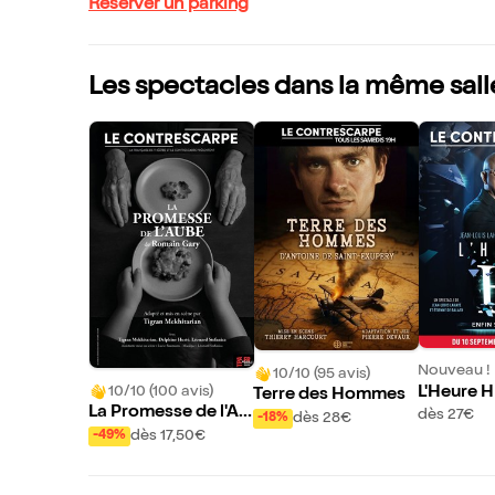
Réserver un parking
Les spectacles dans la même sall
Nouveau !
10/10 (95 avis)
10/10 (100 avis)
L'Heure H
Terre des Hommes
La Promesse de l'Au
dès 27€
dès 28€
-18%
be
dès 17,50€
-49%