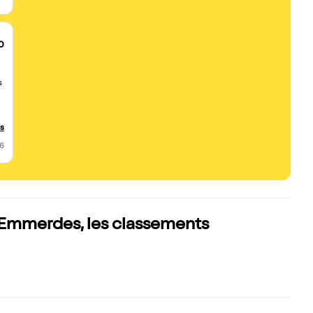
0
s
us
26
n
 Emmerdes, les classements