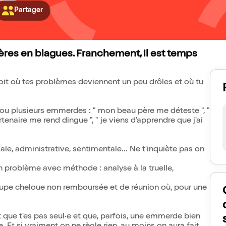
Partager
lères en blagues. Franchement, il est temps
it où tes problèmes deviennent un peu drôles et où tu
e ou plusieurs emmerdes : " mon beau père me déteste ", "
enaire me rend dingue ", " je viens d'apprendre que j'ai
liale, administrative, sentimentale... Ne t'inquiète pas on
 problème avec méthode : analyse à la truelle,
oupe cheloue non remboursée et de réunion où, pour une
nt que t'es pas seul·e et que, parfois, une emmerde bien