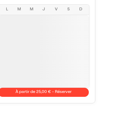
L
M
M
J
V
S
D
À partir de 25,00 € - Réserver