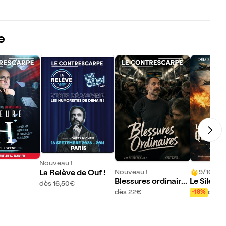
e
Nouveau !
Nouveau !
9/10 (46 
La Relève de Ouf !
Blessures ordinaire
Le Silenc
dès 16,50€
s
qui se son
dès 22€
dès 
-18%