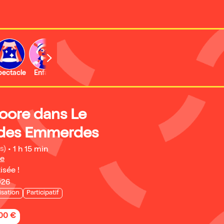
b
pectacle
Enfant
Concert
Activité
Expo et musée
Moore dans Le
 des Emmerdes
s)
•
1 h 15 min
pe
isée !
026
isation
Participatif
,00 €