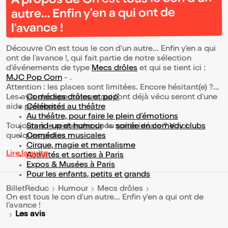
À propos de On est tous le con d'un
autre... Enfin y'en a qui ont de
l'avance !
Découvre On est tous le con d'un autre... Enfin y'en a qui
ont de l'avance !, qui fait partie de notre sélection
d’événements de type
Mecs drôles
et qui se tient ici :
MJC Pop Corn
- .
Attention : les places sont limitées. Encore hésitant(e) ?
Les avis des spectateurs qui l'ont déjà vécu seront d'une
Comédies drôles et pop’
aide précieuse !
Célébrités au théâtre
Au théâtre, pour faire le plein d’émotions
Toujours à la recherche de la sortie idéale ? Voici
Stand-up et humour
ou
soirée en comedy clubs
quelques pistes :
Comédies musicales
Cirque, magie et mentalisme
Lire la suite
Activités et sorties à Paris
Expos & Musées à Paris
Pour les enfants, petits et grands
BilletReduc
Humour
Mecs drôles
On est tous le con d'un autre... Enfin y'en a qui ont de
l'avance !
Les avis