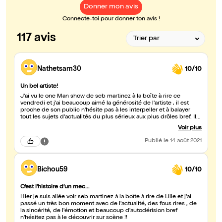
Donner mon avis
Connecte-toi pour donner ton avis !
117 avis
Nathetsam30
10/10
Un bel artiste!
J'ai vu le one Man show de seb martinez à la boîte à rire ce
vendredi et j'ai beaucoup aimé la générosité de l'artiste , il est
proche de son public n'hésite pas à les interpeller et à balayer
tout les sujets d'actualités du plus sérieux aux plus drôles bref. Il
est criant de sincérité et j'ai passé un très bon moment rire c'est
Voir plus
bon pour la santé... alors allez y !!
Publié
le 14 août 2021
Bichou59
10/10
C’est l’histoire d’un mec…
Hier je suis allée voir seb martinez à la boîte à rire de Lille et j'ai
passé un très bon moment avec de l'actualité, des fous rires , de
la sincérité, de l'émotion et beaucoup d'autodérision bref
n'hésitez pas à le découvrir sur scène !!