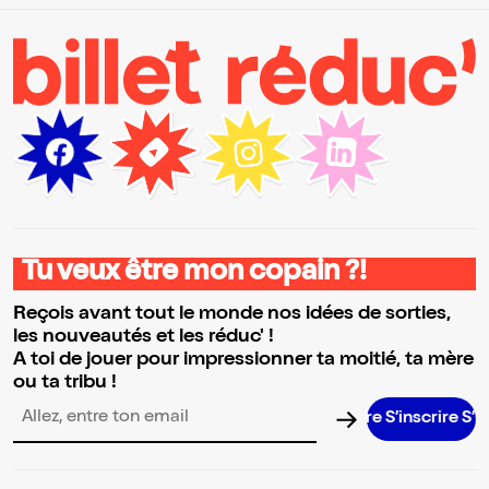
Tu veux être mon copain ?!
Reçois avant tout le monde nos idées de sorties,
les nouveautés et les réduc' !
A toi de jouer pour impressionner ta moitié, ta mère
ou ta tribu !
S’inscrire S’inscrir
Adresse email pour la newsletter