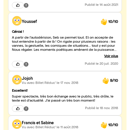
Publié
le 14 août 2021
Youssef
10/10
Génial !
A partir de l'autodérision, Seb se permet tout. Et on accepte de
tout entendre à partir de là ! On rigole pour plusieurs raisons : les
vannes, la gestuelle, les comiques de situations... tout y est pour
Nous régaler. Les moments poétiques amènent de la puissance
au one man, on apprécie la plume, on se laisse bercer pour
Voir plus
rapidement se faire secouer par d'autres vannes très punch ! Bref,
on avance de surprises en surprises pour le plaisir de nos
Publié
le 20 juil. 2020
zygomatiques. Un conseil: foncez le (re)voir !
Jojoh
9/10
Vu avec Billet Réduc'
le 17 nov. 2018
Excellent!
Super spectacle, très bon échange avec le public, très drôle, le
texte est d'actualité. J'ai passé un très bon moment!
Publié
le 18 nov. 2018
Francis et Sabine
10/10
Vu avec Billet Réduc'
le 11 août 2018