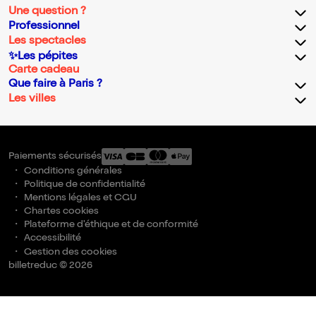
Une question ?
Professionnel
Les spectacles
✨Les pépites
Carte cadeau
Que faire à Paris ?
Les villes
Paiements sécurisés
Conditions générales
Politique de confidentialité
Mentions légales et CGU
Chartes cookies
Plateforme d'éthique et de conformité
Accessibilité
Gestion des cookies
billetreduc © 2026