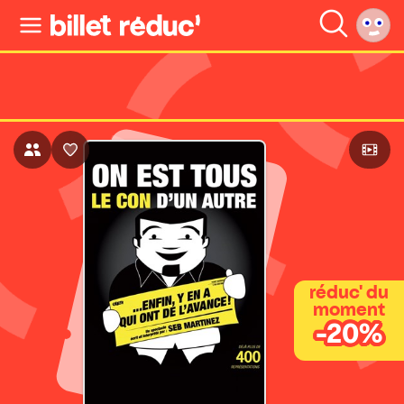
réduc' du
moment
-20%