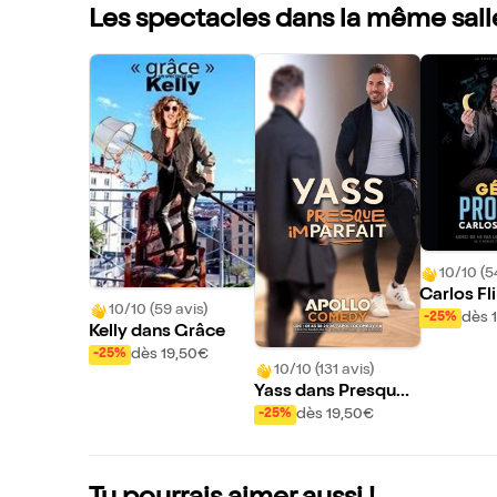
Les spectacles dans la même sall
10/10 (5
Carlos Fl
10/10 (59 avis)
Génie Pr
dès 
-25%
Kelly dans Grâce
dès 19,50€
-25%
10/10 (131 avis)
Yass dans Presque I
mparfait
dès 19,50€
-25%