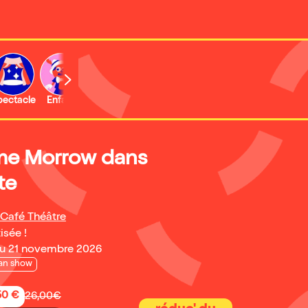
b
pectacle
Enfant
Concert
Activité
Expo et musée
me Morrow dans
te
 Café Théâtre
isée !
u 21 novembre 2026
an show
50 €
26,00€