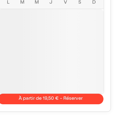
L
M
M
J
V
S
D
À partir de 19,50 € - Réserver