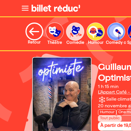
Retour
Théâtre
Comédie
Humour
Comedy clu
S
Guillau
Optimis
1 h 15 min
L'Appart Café -
Salle climat
20 novembre a
Humour
One m
Tout public
À partir de 19,