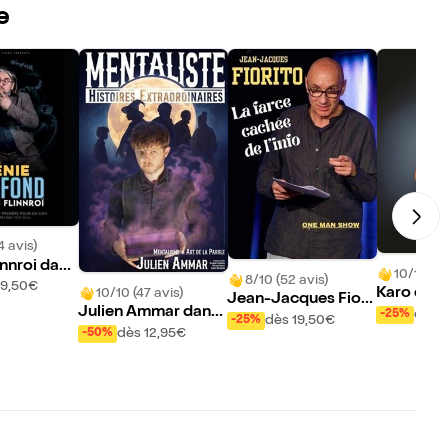
e
4 avis)
innroi dans
10/10 (16
8/10 (52 avis)
ofond
19,50€
Karo dans
10/10 (47 avis)
Jean-Jacques Fiori
Julien Ammar dans
dès 
-25%
to dans La farce cac
dès 19,50€
-25%
Histoires extraordin
dès 12,95€
-50%
hée de l'info
aires