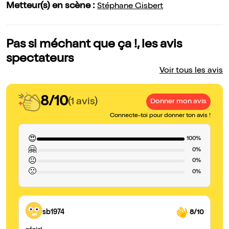
Metteur(s) en scène :
Stéphane Gisbert
Pas si méchant que ça !, les avis
spectateurs
Voir tous les avis
8/10
(1 avis)
Donner mon avis
Connecte-toi pour donner ton avis !
😍
100%
🤗
0%
😐
0%
🙁
0%
sb1974
8/10