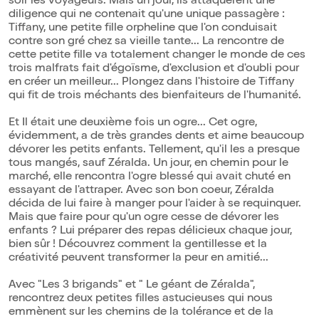
soir les voyageurs. Mais un jour, ils attaquèrent une
diligence qui ne contenait qu'une unique passagère :
Tiffany, une petite fille orpheline que l'on conduisait
contre son gré chez sa vieille tante... La rencontre de
cette petite fille va totalement changer le monde de ces
trois malfrats fait d'égoïsme, d'exclusion et d'oubli pour
en créer un meilleur... Plongez dans l'histoire de Tiffany
qui fit de trois méchants des bienfaiteurs de l'humanité.
Et Il était une deuxième fois un ogre... Cet ogre,
évidemment, a de très grandes dents et aime beaucoup
dévorer les petits enfants. Tellement, qu'il les a presque
tous mangés, sauf Zéralda. Un jour, en chemin pour le
marché, elle rencontra l'ogre blessé qui avait chuté en
essayant de l'attraper. Avec son bon coeur, Zéralda
décida de lui faire à manger pour l'aider à se requinquer.
Mais que faire pour qu'un ogre cesse de dévorer les
enfants ? Lui préparer des repas délicieux chaque jour,
bien sûr ! Découvrez comment la gentillesse et la
créativité peuvent transformer la peur en amitié...
Avec "Les 3 brigands" et " Le géant de Zéralda",
rencontrez deux petites filles astucieuses qui nous
emmènent sur les chemins de la tolérance et de la