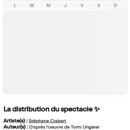
L
M
M
J
V
S
D
La distribution du spectacle ✨
Artiste(s) :
Stéphane Gisbert
Auteur(s) :
D'après l'oeuvre de Tomi Ungerer