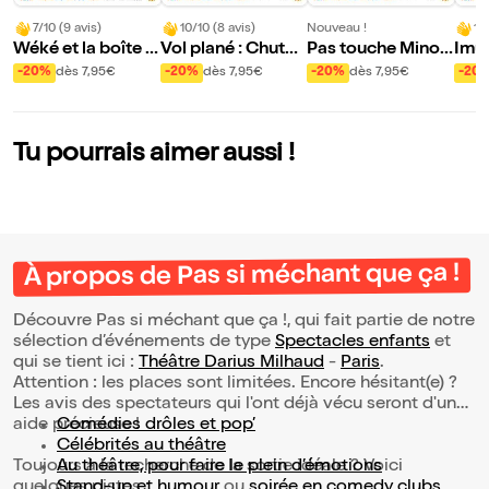
7/10 (9 avis)
10/10 (8 avis)
Nouveau !
10
Wéké et la boîte à
Vol plané : Chutes
Pas touche Minou
Imug
musique enchant
et rechutes !
che !
e de
-20%
dès 7,95€
-20%
dès 7,95€
-20%
dès 7,95€
-20
ée
gon
Tu pourrais aimer aussi !
À propos de Pas si méchant que ça !
Découvre Pas si méchant que ça !, qui fait partie de notre
sélection d’événements de type
Spectacles enfants
et
qui se tient ici :
Théâtre Darius Milhaud
-
Paris
.
Attention : les places sont limitées. Encore hésitant(e) ?
Les avis des spectateurs qui l'ont déjà vécu seront d'une
aide précieuse !
Comédies drôles et pop’
Célébrités au théâtre
Toujours à la recherche de la sortie idéale ? Voici
Au théâtre, pour faire le plein d’émotions
quelques pistes :
Stand-up et humour
ou
soirée en comedy clubs