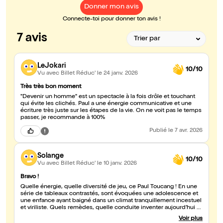
Donner mon avis
Connecte-toi pour donner ton avis !
7 avis
LeJokari
10/10
Vu avec Billet Réduc'
le 24 janv. 2026
Très très bon moment
"Devenir un homme" est un spectacle à la fois drôle et touchant
qui évite les clichés. Paul a une énergie communicative et une
écriture très juste sur les étapes de la vie. On ne voit pas le temps
passer, je recommande à 100%
Publié
le 7 avr. 2026
Solange
10/10
Vu avec Billet Réduc'
le 10 janv. 2026
Bravo !
Quelle énergie, quelle diversité de jeu, ce Paul Toucang ! En une
série de tableaux contrastés, sont évoquées une adolescence et
une enfance ayant baigné dans un climat tranquillement incestuel
et viriliste. Quels remèdes, quelle conduite inventer aujourd’hui ?
Dans ce stand-up rythmé et captivant, il y a de la drôlerie, de la
Voir plus
douceur et de la poésie. J’ai même vu passer des ailes de fée…