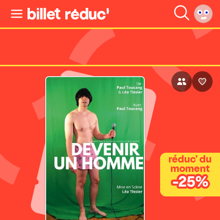
réduc' du
moment
-25%