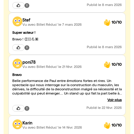
Publié
le 8 mars 2026
Stef
10/10
Vu avec Billet Réduc'
le 7 mars 2026
Super acteur !
Bravo ! 👏🏻💪🏽
Publié
le 8 mars 2026
poni78
10/10
Vu avec Billet Réduc'
le 21 févr. 2026
Bravo
Belle performance de Paul entre émotions fortes et rires. Un
spectacle qui nous interroge sur la construction du masculin, les
dérives, la difficulté de la deconstruction malgré sa nécessité et la
culpabilité qui peut émerger.... Un stand up qui fait la part belle à
l'incarnation et à l'authenticité : cela fait du bien de sortir des
Voir plus
vannes ou du rire en surface sans fond. Bravo 😍
Publié
le 22 févr. 2026
Karin
10/10
Vu avec Billet Réduc'
le 14 févr. 2026