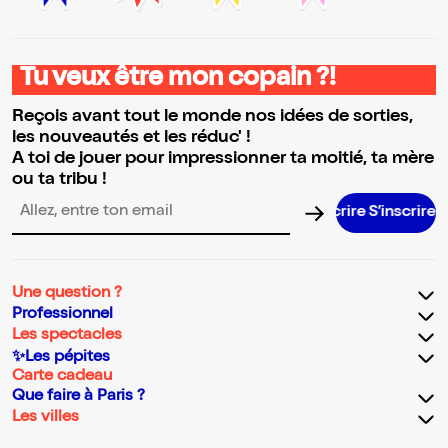
Tu veux être mon copain ?!
Reçois avant tout le monde nos idées de sorties,
les nouveautés et les réduc' !
A toi de jouer pour impressionner ta moitié, ta mère
ou ta tribu !
S’inscrire S
Adresse email pour la newsletter
Une question ?
Professionnel
Les spectacles
✨Les pépites
Carte cadeau
Que faire à Paris ?
Les villes