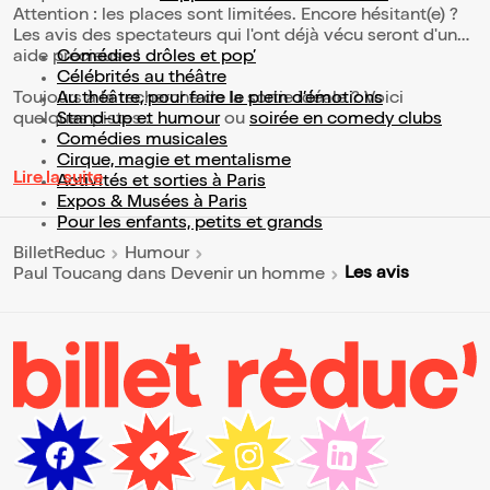
Attention : les places sont limitées. Encore hésitant(e) ?
Les avis des spectateurs qui l'ont déjà vécu seront d'une
aide précieuse !
Comédies drôles et pop’
Célébrités au théâtre
Toujours à la recherche de la sortie idéale ? Voici
Au théâtre, pour faire le plein d’émotions
quelques pistes :
Stand-up et humour
ou
soirée en comedy clubs
Comédies musicales
Cirque, magie et mentalisme
Lire la suite
Activités et sorties à Paris
Expos & Musées à Paris
Pour les enfants, petits et grands
BilletReduc
Humour
Les avis
Paul Toucang dans Devenir un homme