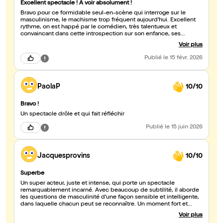
Excellent spectacle ! A voir absolument !
Bravo pour ce formidable seul-en-scène qui interroge sur le
masculinisme, le machisme trop fréquent aujourd'hui. Excellent
rythme, on est happé par le comédien, très talentueux et
convaincant dans cette introspection sur son enfance, ses
parents, les situations "pas graves" mais si pleines de
Voir plus
conséquences pour la construction d'un adulte. Pas un temps
mort, on rit, on sourit, on compatit, on réfléchit... Un très beau
Publié
le 15 févr. 2026
moment de théâtre
PaolaP
10/10
Bravo !
Un spectacle drôle et qui fait réfléchir
Publié
le 15 juin 2026
Jacquesprovins
10/10
Superbe
Un super acteur, juste et intense, qui porte un spectacle
remarquablement incarné. Avec beaucoup de subtilité, il aborde
les questions de masculinité d’une façon sensible et intelligente,
dans laquelle chacun peut se reconnaître. Un moment fort et
touchant.
Voir plus