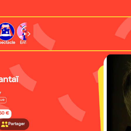
b
pectacle
Enfant
Concert
Activité
Expo et musée
antaï
7
que
,50 €
Partager