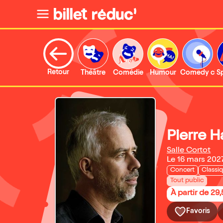
Retour
Théâtre
Comédie
Humour
Comedy clu
S
Pierre H
Salle Cortot
Le 16 mars 202
Concert
Classi
Tout public
À partir de 29
Favoris