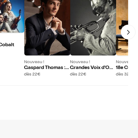
Cobalt
Nouveau !
Nouveau !
Nouveau !
Gaspard Thomas :
Grandes Voix d'Opé
18e Conco
Hommage à Chopin
ra d'Afrique : Homm
ational d
dès 22€
dès 22€
dès 32,50
et Szymanowski
age à Miles Davis
ert Rouss