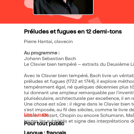
Préludes et fugues en 12 demi-tons
Pierre Hantaï, clavecin
Au programme :
Johann Sebastian Bach
Le Clavier bien tempéré – extraits du Deuxième L
Avec le Clavier bien tempéré, Bach livre un vérit
préludes et fugues (1722 et 1744), il explore métho
tempérament égal, né quelques décennies plus tôt
lui donnant une ampleur remarquable par l'inventi
pluriséculaire, architecturale par excellence, il en
Une chose est sûre : il règne dans le Clavier bien
s'est imposée, au fil des siècles, comme le livre 
Lire la suite
clavier : Mozart, Chopin ou encore Schumann. Maît
toutes les subtilités et signe des interprétations
Pour tout public
Langue : français