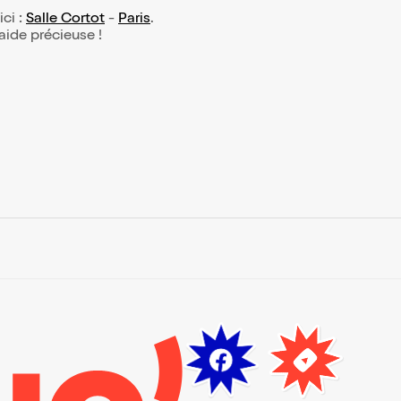
ici :
Salle Cortot
-
Paris
.
 aide précieuse !