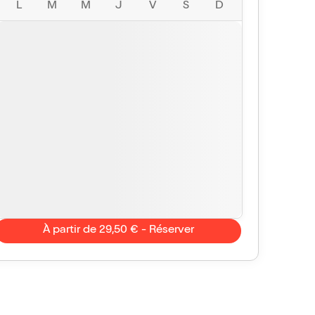
L
M
M
J
V
S
D
À partir de 29,50 € - Réserver