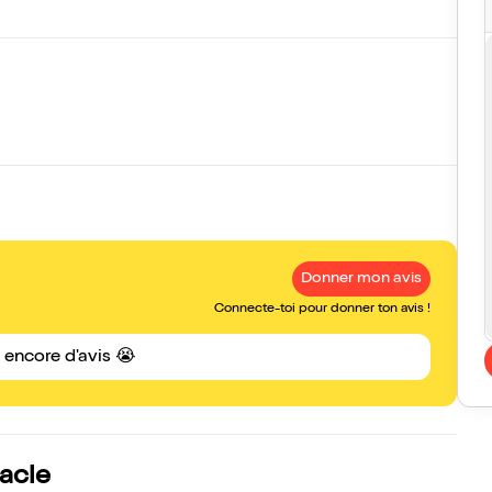
Donner mon avis
Connecte-toi pour donner ton avis !
s encore d'avis 😭
tacle