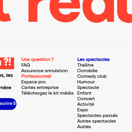
Une question ?
Les spectacles
 ?!
FAQ
Théâtre
Assurance annulation
Comédie
s, les
Professionnel
Comedy club
Espace pro
Humour
 mère
Cartes entreprise
Spectacle
Téléchargez le kit média
Enfant
Concert
e S’inscrire S’inscrire S’inscrire S’inscrire S’inscrire S’inscrire S’inscrire S’inscrire S’inscrire S’inscrire S’inscrire
Activité
Expo
Spectacles passés
Autres spectacles
Autres