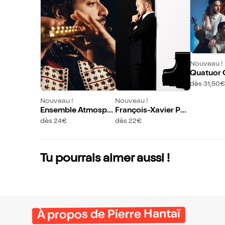
Nouveau !
Quatuor 
dès 31,50€
Nouveau !
Nouveau !
Ensemble Atmosph
François-Xavier Poi
ères : Hommage à la
za : Ravel inédit
dès 24€
dès 22€
musique classique
Tu pourrais aimer aussi !
À propos de Pierre Hantaï