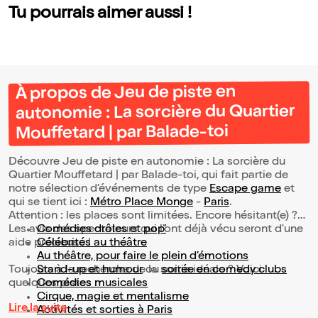
ade-toi
Tu pourrais aimer aussi !
À propos de Jeu de piste en
autonomie : La sorcière du Quartier
Mouffetard | par Balade-toi
Découvre Jeu de piste en autonomie : La sorcière du
Quartier Mouffetard | par Balade-toi, qui fait partie de
notre sélection d’événements de type
Escape game
et
qui se tient ici :
Métro Place Monge
-
Paris
.
Attention : les places sont limitées. Encore hésitant(e) ?
Les avis des spectateurs qui l'ont déjà vécu seront d'une
Comédies drôles et pop’
aide précieuse !
Célébrités au théâtre
Au théâtre, pour faire le plein d’émotions
Toujours à la recherche de la sortie idéale ? Voici
Stand-up et humour
ou
soirée en comedy clubs
quelques pistes :
Comédies musicales
Cirque, magie et mentalisme
Lire la suite
Activités et sorties à Paris