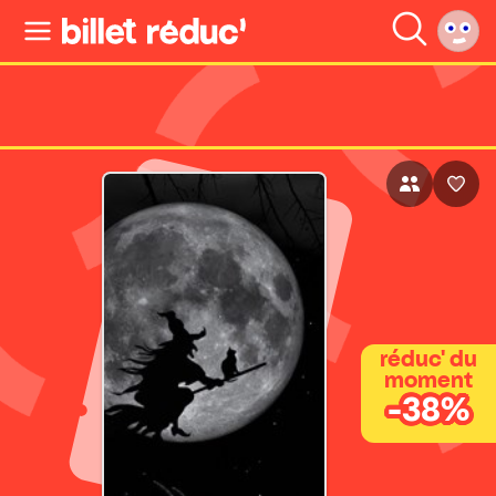
réduc' du
moment
-38%