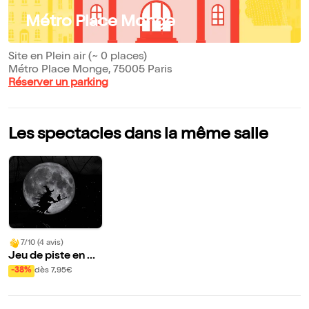
Métro Place Monge
Site en Plein air (~ 0 places)
Métro Place Monge, 75005 Paris
Réserver un parking
Les spectacles dans la même salle
7/10 (4 avis)
Jeu de piste en au
tonomie : La sorci
-38%
dès 7,95€
ère du Quartier M
ouffetard | par Bal