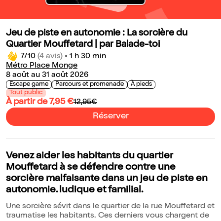
Jeu de piste en autonomie : La sorcière du
Quartier Mouffetard | par Balade-toi
7/10
(4 avis)
•
1 h 30 min
Métro Place Monge
8 août au 31 août 2026
Escape game
Parcours et promenade
À pieds
Tout public
À partir de 7,95 €
12,95€
Réserver
Venez aider les habitants du quartier
Mouffetard à se défendre contre une
sorcière malfaisante dans un jeu de piste en
autonomie. ludique et familial.
Une sorcière sévit dans le quartier de la rue Mouffetard et
traumatise les habitants. Ces derniers vous chargent de