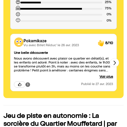
😍
25%
🤗
75%
😐
0%
🙁
0%
Pokamikaze
8/10
Vu avec Billet Réduc'
le 26 avr. 2023
Une belle découverte
C'
Nous avons découvert avec plaisir ce quartier en détail(s), et
C'
les enfants ont adoré. Point à noter : avec des enfants, le 1h30
se transforme plutôt en 3h, mais au moins on les couche sans
problème ! Petit point à améliorer : certaines énigmes sans
indice renvoient à l'indice, ce qui rend les choses
Voir plus
compliquées, et l'énigme 29 nous semble impossible à
reconnaître. Mais dans l'ensemble, une très bonne après-midi.
Publié
le 27 avr. 2023
Jeu de piste en autonomie : La
sorcière du Quartier Mouffetard | par