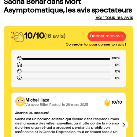
Sacha Behar dans Mort
Asymptomatique, les avis spectateurs
Voir tous les avis
10/10
(16 avis)
Donner mon avis
Connecte-toi pour donner ton avis !
😍
100%
🤗
0%
😐
0%
🙁
0%
Michel Haza
10/10
Vu avec Billet Réduc'
le 26 mars 2025
Jeanne, au secours!
Le
Sacha est un homme solitaire qui évolue dans l'espace urbain
Je
déshumanisé des villes nouvelles, où il lutte contre la violence
ma
du crime organisé qui a prospéré pendant la prohibition
re
américaine et la Grande Dépression, tout en faisant face à un
système juridique devenu aussi corrompu que le crime