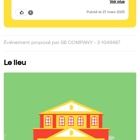
Voir plus
organisé lui-même. Hardboiled, rendu cynique par cette
violence et soumis aux nombreuses inégalités de l'époque,
Publié
le 27 mars 2025
Béhar est le plus sexy des antihéros. Nécessaire.
Événement proposé par SB COMPANY - 2-1049487
Le lieu