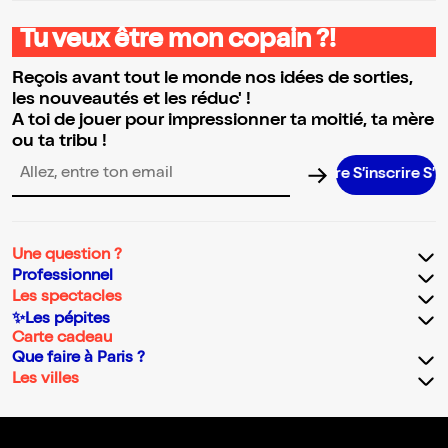
Tu veux être mon copain ?!
Reçois avant tout le monde nos idées de sorties,
les nouveautés et les réduc' !
A toi de jouer pour impressionner ta moitié, ta mère
ou ta tribu !
S’inscrire S’inscrir
Adresse email pour la newsletter
Une question ?
Professionnel
Les spectacles
✨Les pépites
Carte cadeau
Que faire à Paris ?
Les villes