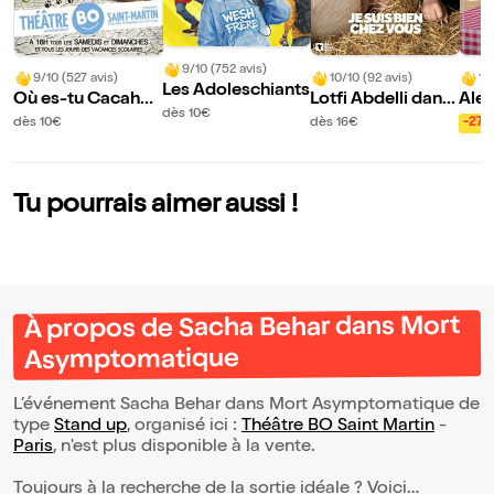
9/10 (752 avis)
9/10 (527 avis)
10/10 (92 avis)
10
Les Adoleschiants
Où es-tu Cacahuè
Lotfi Abdelli dans
Ale
dès 10€
te ?
Je suis bien chez
dès 10€
dès 16€
-27
vous
Tu pourrais aimer aussi !
À propos de Sacha Behar dans Mort
Asymptomatique
L’événement Sacha Behar dans Mort Asymptomatique de
type
Stand up
, organisé ici :
Théâtre BO Saint Martin
-
Paris
, n'est plus disponible à la vente.
Toujours à la recherche de la sortie idéale ? Voici