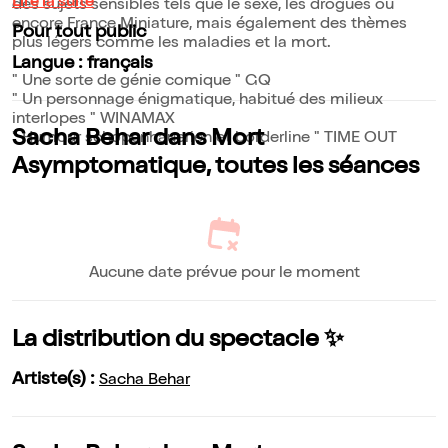
Lire la suite
des sujets sensibles tels que le sexe, les drogues ou
encore France Miniature, mais également des thèmes
Pour tout public
plus légers comme les maladies et la mort.
Langue : français
" Une sorte de génie comique " GQ
" Un personnage énigmatique, habitué des milieux
interlopes " WINAMAX
Sacha Behar dans Mort
" Humour schopenhauerien et borderline " TIME OUT
Asymptomatique, toutes les séances
Aucune date prévue pour le moment
La distribution du spectacle ✨
Artiste(s) :
Sacha Behar