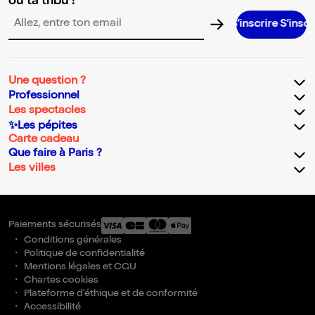
ou ta tribu !
S’inscrire S’inscrire S’inscrire S’in
Adresse email pour la newsletter
Une question ?
Professionnel
Les spectacles
✨Les pépites
Carte cadeau
Que faire à Paris ?
Les villes
Paiements sécurisés
Conditions générales
Politique de confidentialité
Mentions légales et CGU
Chartes cookies
Plateforme d'éthique et de conformité
Accessibilité