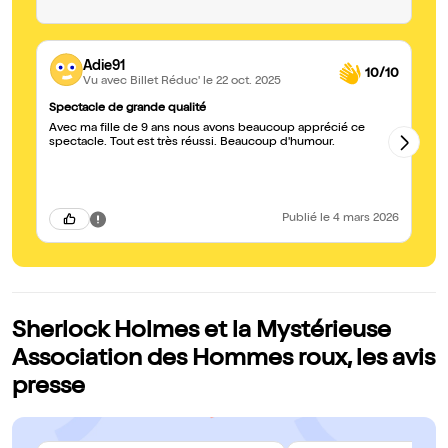
Adie91
10/10
Vu avec Billet Réduc'
le 22 oct. 2025
Spectacle de grande qualité
Ma
Avec ma fille de 9 ans nous avons beaucoup apprécié ce
Ma
spectacle. Tout est très réussi. Beaucoup d'humour.
pl
fa
Publié
le 4 mars 2026
Sherlock Holmes et la Mystérieuse
Association des Hommes roux, les avis
presse