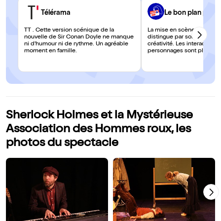
Télérama
Le bon plan paris
TT . Cette version scénique de la
La mise en scène de Leïla
nouvelle de Sir Conan Doyle ne manque
distingue par son dynamis
ni d'humour ni de rythme. Un agréable
créativité. Les interactions 
moment en famille.
personnages sont pleines d
public ne peut s’empêcher 
éclats face aux situations 
se présentent.
Sherlock Holmes et la Mystérieuse
Association des Hommes roux, les
photos du spectacle