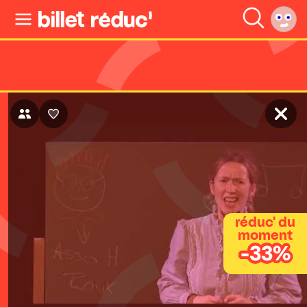
réduc' du
moment
-33%