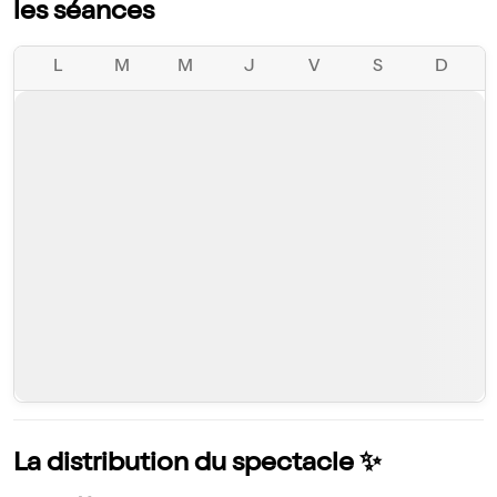
les séances
L
M
M
J
V
S
D
La distribution du spectacle ✨