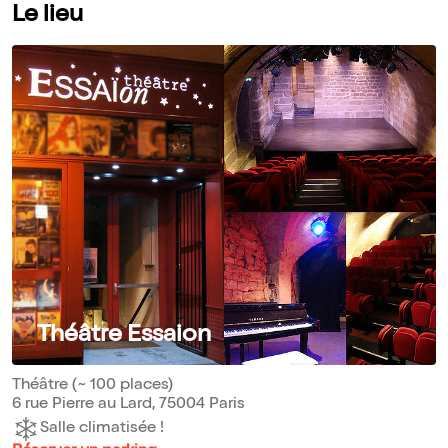
Le lieu
Théâtre Essaion
Théâtre (~ 100 places)
6 rue Pierre au Lard, 75004 Paris
Salle climatisée !