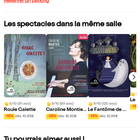
Réserver un parking
Les spectacles dans la même salle
9/
Le 
8/10 (81 avis)
9/10 (69 avis)
9/10 (120 avis)
art
-15%
Roule Galette
Caroline Montier
Le Fantôme de Ca
chante Barbara a
nterville
-15%
dès 10,95€
-38%
dès 16,50€
-15%
dès 10,95€
moureuse