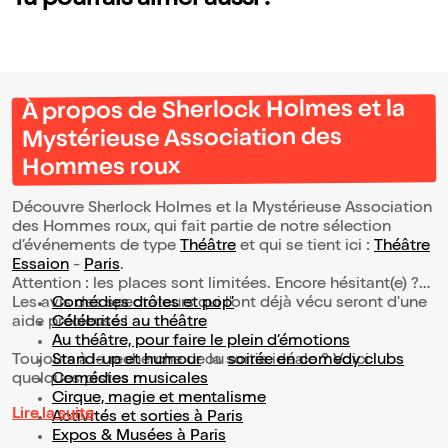
Tu pourrais aimer aussi !
À propos de Sherlock Holmes et la
Mystérieuse Association des
Hommes roux
Découvre Sherlock Holmes et la Mystérieuse Association
des Hommes roux, qui fait partie de notre sélection
d’événements de type
Théâtre
et qui se tient ici :
Théâtre
Essaion
-
Paris
.
Attention : les places sont limitées. Encore hésitant(e) ?
Les avis des spectateurs qui l'ont déjà vécu seront d'une
Comédies drôles et pop’
aide précieuse !
Célébrités au théâtre
Au théâtre, pour faire le plein d’émotions
Toujours à la recherche de la sortie idéale ? Voici
Stand-up et humour
ou
soirée en comedy clubs
quelques pistes :
Comédies musicales
Cirque, magie et mentalisme
Lire la suite
Activités et sorties à Paris
Expos & Musées à Paris