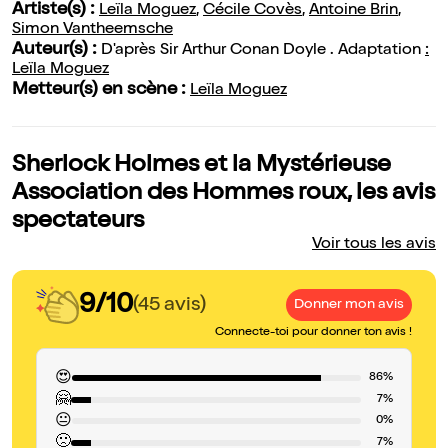
Artiste(s) :
Leïla Moguez
,
Cécile Covès
,
Antoine Brin
,
Simon Vantheemsche
Auteur(s) :
D'après Sir Arthur Conan Doyle . Adaptation
:
Leïla Moguez
Metteur(s) en scène :
Leïla Moguez
Sherlock Holmes et la Mystérieuse
Association des Hommes roux, les avis
spectateurs
Voir tous les avis
9/10
(45 avis)
Donner mon avis
Connecte-toi pour donner ton avis !
😍
86%
🤗
7%
😐
0%
🙁
7%