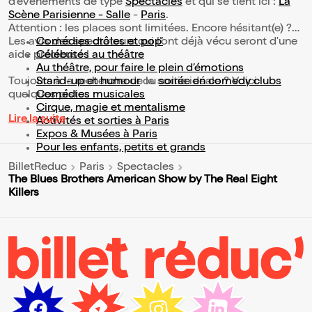
d’événements de type
Spectacles
et qui se tient ici :
La
Scène Parisienne - Salle
-
Paris
.
Attention : les places sont limitées. Encore hésitant(e) ?
Les avis des spectateurs qui l'ont déjà vécu seront d'une
Comédies drôles et pop’
aide précieuse !
Célébrités au théâtre
Au théâtre, pour faire le plein d’émotions
Toujours à la recherche de la sortie idéale ? Voici
Stand-up et humour
ou
soirée en comedy clubs
quelques pistes :
Comédies musicales
Cirque, magie et mentalisme
Lire la suite
Activités et sorties à Paris
Expos & Musées à Paris
Pour les enfants, petits et grands
BilletReduc
Paris
Spectacles
The Blues Brothers American Show by The Real Eight
Killers