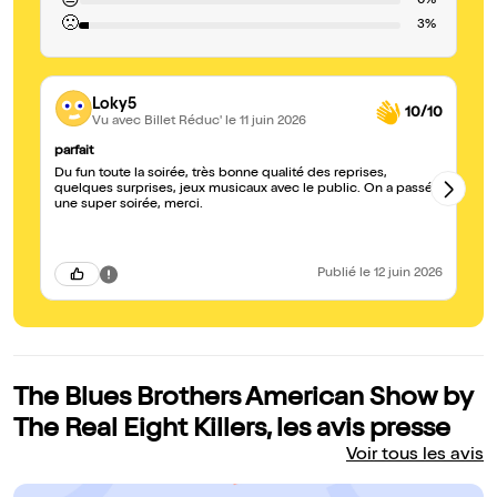
😐
0%
🙁
3%
Loky5
10/10
Vu avec Billet Réduc'
le 11 juin 2026
parfait
le
Du fun toute la soirée, très bonne qualité des reprises,
Un
quelques surprises, jeux musicaux avec le public. On a passé
mi
une super soirée, merci.
be
Publié
le 12 juin 2026
The Blues Brothers American Show by
The Real Eight Killers, les avis presse
Voir tous les avis