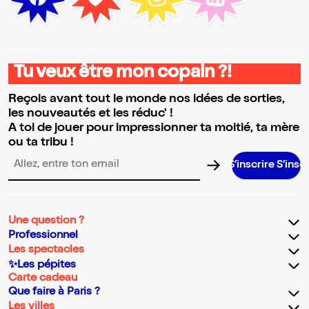
Tu veux être mon copain ?!
Reçois avant tout le monde nos idées de sorties,
les nouveautés et les réduc' !
A toi de jouer pour impressionner ta moitié, ta mère
ou ta tribu !
S’inscrire S’inscrire S’inscrire
Adresse email pour la newsletter
Une question ?
Professionnel
Les spectacles
✨Les pépites
Carte cadeau
Que faire à Paris ?
Les villes