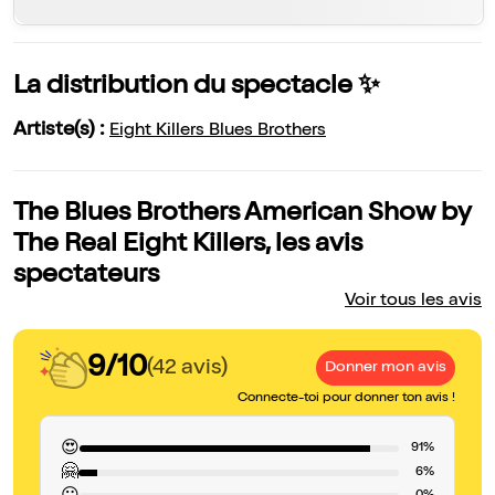
La distribution du spectacle ✨
Artiste(s) :
Eight Killers Blues Brothers
The Blues Brothers American Show by
The Real Eight Killers, les avis
spectateurs
Voir tous les avis
9/10
(42 avis)
Donner mon avis
Connecte-toi pour donner ton avis !
😍
91%
🤗
6%