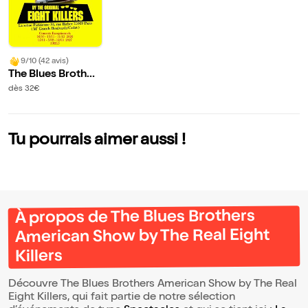
9/10 (42 avis)
The Blues Brother
s American Show
dès 32€
by The Real Eight
Killers
Tu pourrais aimer aussi !
À propos de The Blues Brothers
American Show by The Real Eight
Killers
Découvre The Blues Brothers American Show by The Real
Eight Killers, qui fait partie de notre sélection