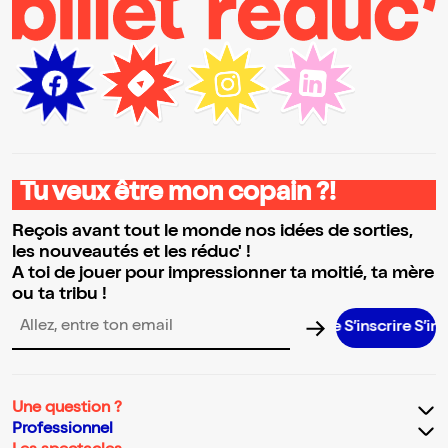
Tu veux être mon copain ?!
Reçois avant tout le monde nos idées de sorties,
les nouveautés et les réduc' !
A toi de jouer pour impressionner ta moitié, ta mère
ou ta tribu !
S’inscrire S’inscrire S
Adresse email pour la newsletter
Une question ?
Professionnel