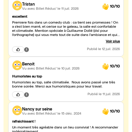
Tristan
10/10
Vu avec Billet Réduc'
le 11 juil. 2026
excellent
Premiere fois dans un comedy club : ca tient ses promesses ! On
a s’est bien marré, et cerise sur le gateau, la salle est confortable
et climatisée. Mention spéciale à Guillaume Dollé (dsl pour
l’orthographe) qui vous mets tout de suite dans l'ambiance et qui
fait partir la salle au quart de tour
Voir plus
Publié
le 12 juil. 2026
Benoit
10/10
Vu avec Billet Réduc'
le 10 juil. 2026
Humoristes au top
Humoristes au top, salle climatisée. Nous avons passé une très
bonne soirée. Merci aux humoristiques pour leur travail.
Publié
le 11 juil. 2026
Nancy sur seine
10/10
Vu avec Billet Réduc'
le 15 déc. 2024
rafraichissant !
Un moment très agréable dans un lieu convivial ! A recommander