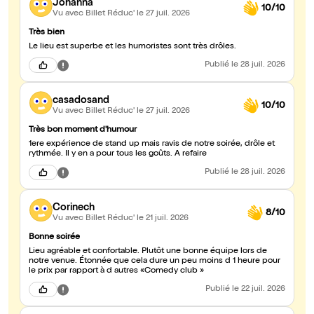
Johanna
10/10
Vu avec Billet Réduc'
le 27 juil. 2026
Très bien
Le lieu est superbe et les humoristes sont très drôles.
Publié
le 28 juil. 2026
casadosand
10/10
Vu avec Billet Réduc'
le 27 juil. 2026
Très bon moment d'humour
1ere expérience de stand up mais ravis de notre soirée, drôle et
rythmée. Il y en a pour tous les goûts. A refaire
Publié
le 28 juil. 2026
Corinech
8/10
Vu avec Billet Réduc'
le 21 juil. 2026
Bonne soirée
Lieu agréable et confortable. Plutôt une bonne équipe lors de
notre venue. Étonnée que cela dure un peu moins d 1 heure pour
le prix par rapport à d autres «Comedy club »
Publié
le 22 juil. 2026