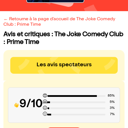
← Retourne à la page d'accueil de The Joke Comedy
Club : Prime Time
Avis et critiques : The Joke Comedy Club
: Prime Time
Les avis spectateurs
😍
85%
9/10
🤗
5%
😐
3%
🙁
7%