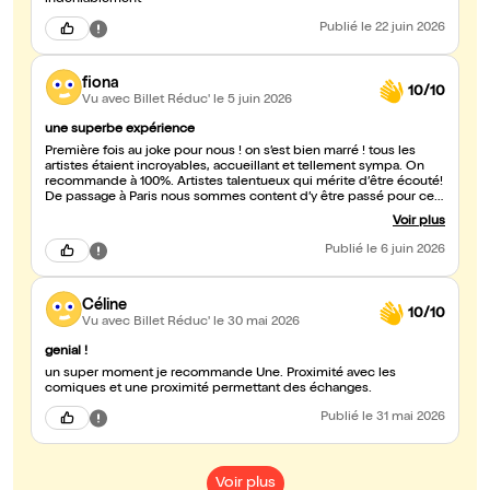
indéniablement
Publié
le 22 juin 2026
fiona
10/10
Vu avec Billet Réduc'
le 5 juin 2026
une superbe expérience
Première fois au joke pour nous ! on s’est bien marré ! tous les
artistes étaient incroyables, accueillant et tellement sympa. On
recommande à 100%. Artistes talentueux qui mérite d’être écouté!
De passage à Paris nous sommes content d’y être passé pour cet
agréable moment. #twingo #muriel #valentin
Voir plus
Publié
le 6 juin 2026
Céline
10/10
Vu avec Billet Réduc'
le 30 mai 2026
genial !
un super moment je recommande Une. Proximité avec les
comiques et une proximité permettant des échanges.
Publié
le 31 mai 2026
Voir plus