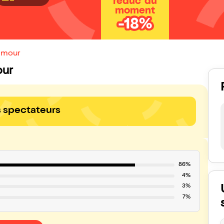
réduc' du
moment
-18%
'amour
our
s spectateurs
86%
4%
3%
7%