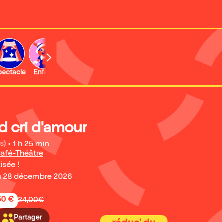
b
pectacle
Enfant
Concert
Activité
Expo et musée
d cri d'amour
s)
•
1 h 25 min
afé-Théâtre
isée !
u 28 décembre 2026
50 €
24,00€
Partager