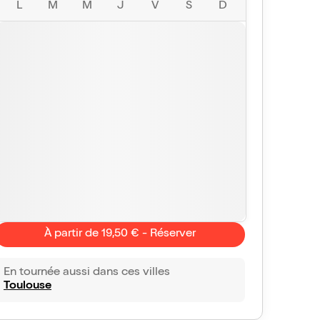
L
M
M
J
V
S
D
À partir de 19,50 € - Réserver
En tournée aussi dans ces villes
Toulouse