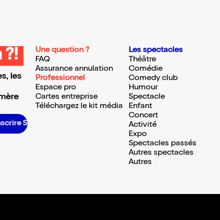
Une question ?
Les spectacles
 ?!
FAQ
Théâtre
Assurance annulation
Comédie
s, les
Professionnel
Comedy club
Espace pro
Humour
 mère
Cartes entreprise
Spectacle
Téléchargez le kit média
Enfant
Concert
scrire S’inscrire S’inscrire S’inscrire S’inscrire S’inscrire S’inscrire S’inscrire S’inscrire S’inscrire S’inscrire S’inscrire
Activité
Expo
Spectacles passés
Autres spectacles
Autres