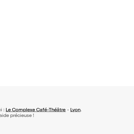
i :
Le Complexe Café-Théâtre
-
Lyon
.
 aide précieuse !