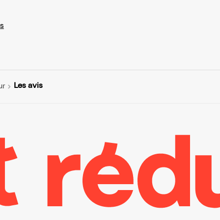
s
Les avis
ur