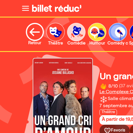
Retour
Théâtre
Comédie
Humour
Comedy clu
S
Un gran
8/10
(37 avi
Le Complexe C
Salle climat
7 septembre a
Théâtre
À partir de 19,
Favoris