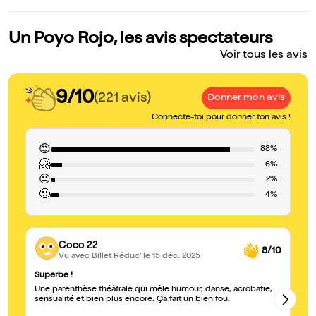
Un Poyo Rojo, les avis spectateurs
Voir tous les avis
9/10
(221 avis)
Donner mon avis
Connecte-toi pour donner ton avis !
😍
88%
🤗
6%
😐
2%
🙁
4%
Coco 22
8/10
Vu avec Billet Réduc'
le 15 déc. 2025
Superbe !
fo
Une parenthèse théâtrale qui mêle humour, danse, acrobatie,
vu
sensualité et bien plus encore. Ça fait un bien fou.
de