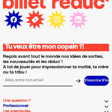
Tu veux être mon copain ?!
Reçois avant tout le monde nos idées de sorties,
les nouveautés et les réduc' !
A toi de jouer pour impressionner ta moitié, ta mère
ou ta tribu !
S’inscrire S’inscrire S’in
Adresse email pour la newsletter
Une question ?
Professionnel
Les spectacles