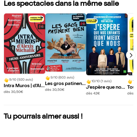
Les spectacles dans la même salle
9/10 (603 avis)
9/10 (920 avis)
10/10 (1 avis)
10
Les gros patinent
Intra Muros | d'Ale
J'espère que nos
Tout
bien
dès 30,50€
xis Michalik
dès 30,50€
enfants iront mieu
l
dès 42€
dès 3
x que nous
Tu pourrais aimer aussi !