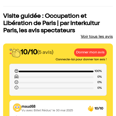
Visite guidée : Occupation et
Libération de Paris | par Interkultur
Paris, les avis spectateurs
Voir tous les avis
10/10
(5 avis)
Donner mon avis
Connecte-toi pour donner ton avis !
😍
100%
🤗
0%
😐
0%
🙁
0%
maud68
10/10
Vu avec Billet Réduc'
le 30 mai 2025