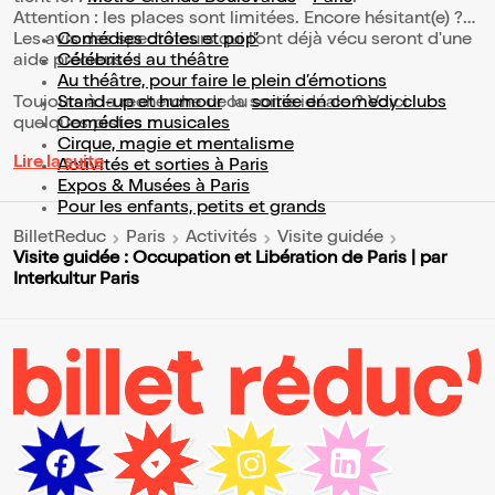
Attention : les places sont limitées. Encore hésitant(e) ?
Les avis des spectateurs qui l'ont déjà vécu seront d'une
Comédies drôles et pop’
aide précieuse !
Célébrités au théâtre
Au théâtre, pour faire le plein d’émotions
Toujours à la recherche de la sortie idéale ? Voici
Stand-up et humour
ou
soirée en comedy clubs
quelques pistes :
Comédies musicales
Cirque, magie et mentalisme
Lire la suite
Activités et sorties à Paris
Expos & Musées à Paris
Pour les enfants, petits et grands
BilletReduc
Paris
Activités
Visite guidée
Visite guidée : Occupation et Libération de Paris | par
Interkultur Paris