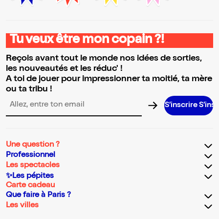
Tu veux être mon copain ?!
Reçois avant tout le monde nos idées de sorties,
les nouveautés et les réduc' !
A toi de jouer pour impressionner ta moitié, ta mère
ou ta tribu !
S’inscrire S’inscrire S’insc
Adresse email pour la newsletter
Une question ?
Professionnel
Les spectacles
✨Les pépites
Carte cadeau
Que faire à Paris ?
Les villes