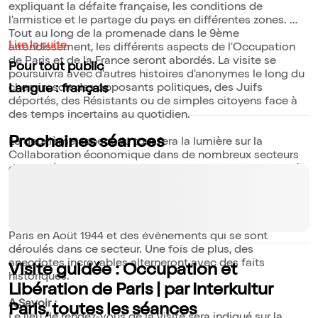
expliquant la défaite française, les conditions de
l'armistice et le partage du pays en différentes zones.
Tout au long de la promenade dans le 9ème
Lire la suite
arrondissement, les différents aspects de l'Occupation
de Paris et de la France seront abordés. La visite se
Pour tout public
poursuivra avec d'autres histoires d'anonymes le long du
chemin, soit des opposants politiques, des Juifs
Langue : français
déportés, des Résistants ou de simples citoyens face à
des temps incertains au quotidien.
Prochaines séances
Le deuxième aspect du tour fera la lumière sur la
Collaboration économique dans de nombreux secteurs
d'activité, des boutiques de luxe, de la banque ainsi qu'à
la Bourse. De l'Opéra jusqu'aux Grands Hôtels de la rue
de Rivoli, les signes politiques et physiques de la
présence allemande à Paris seront dévoilés.
Ce sera également l'occasion de parler de la libération de
Paris en Août 1944 et des événements qui se sont
déroulés dans ce secteur. Une fois de plus, des
anecdotes incroyables alterneront avec des faits
Visite guidée : Occupation et
historiques.
Libération de Paris | par Interkultur
A Savoir :
Paris, toutes les séances