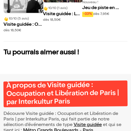
Nouveau !
Jeu de piste en au
10/10 (1 avis)
tonomie : Lisa dan
Visite guidée : Les
-33%
dès 7,95€
s les passages co
10/10 (5 avis)
passages connus
dès 18,50€
Visite guidée : Oc
uverts des Grand
ou secrets de Pari
cupation et Libéra
s Boulevards | par
s | par Interkultur
dès 18,50€
tion de Paris | par I
Balade-toi
Paris
nterkultur Paris
Tu pourrais aimer aussi !
À propos de Visite guidée :
Occupation et Libération de Paris |
par Interkultur Paris
Découvre Visite guidée : Occupation et Libération de
Paris | par Interkultur Paris, qui fait partie de notre
sélection d’événements de type
Visite guidée
et qui se
tient ici :
Métro Grands Boulevards
-
Paris
.