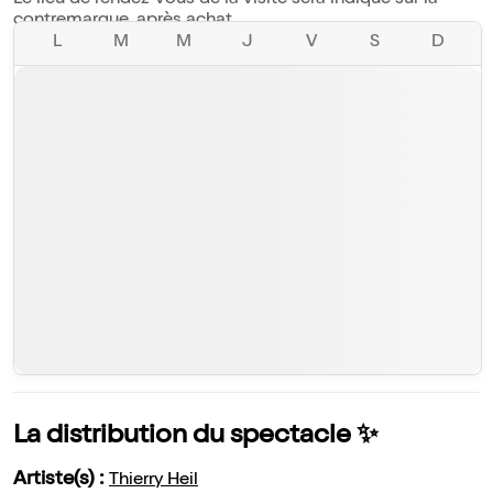
Le lieu de rendez-vous de la visite sera indiqué sur la
contremarque, après achat.
L
M
M
J
V
S
D
La distribution du spectacle ✨
Artiste(s) :
Thierry Heil