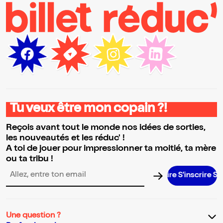
Tu veux être mon copain ?!
Reçois avant tout le monde nos idées de sorties,
les nouveautés et les réduc' !
A toi de jouer pour impressionner ta moitié, ta mère
ou ta tribu !
S’inscrire S’inscr
Adresse email pour la newsletter
Une question ?