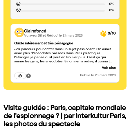
😐
0%
🙁
0%
Clairefoncé
8/10
Vu avec Billet Réduc'
le 21 mars 2026
Guide intéressant et très pédagogue
Joli parcours pour entrer dans un sujet passionant. On aurait
aimé plus d'anecdotes passées dans Paris plutôt qu'à
l'étranger, je pense qu'il peut en trouver plus. C'est ça qui
anime les gens, les anecdotes. Sinon rien à redire, il connait
son sujet et il en anime d'autres surement très bien.
Voir plus
Publié
le 23 mars 2026
Visite guidée : Paris, capitale mondiale
de l'espionnage ? | par Interkultur Paris,
les photos du spectacle