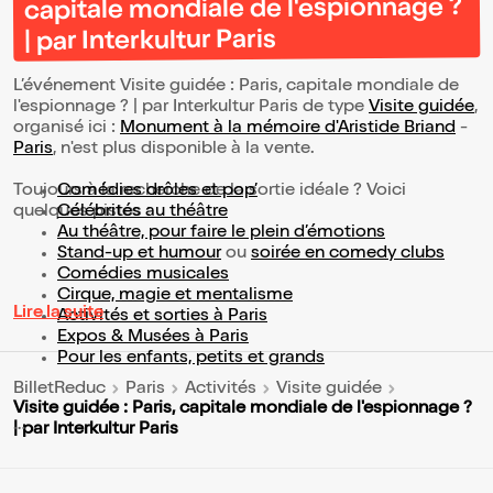
capitale mondiale de l'espionnage ?
| par Interkultur Paris
L’événement Visite guidée : Paris, capitale mondiale de
l'espionnage ? | par Interkultur Paris de type
Visite guidée
,
organisé ici :
Monument à la mémoire d'Aristide Briand
-
Paris
, n'est plus disponible à la vente.
Toujours à la recherche de la sortie idéale ? Voici
Comédies drôles et pop’
quelques pistes :
Célébrités au théâtre
Au théâtre, pour faire le plein d’émotions
Stand-up et humour
ou
soirée en comedy clubs
Comédies musicales
Cirque, magie et mentalisme
Lire la suite
Activités et sorties à Paris
Expos & Musées à Paris
Pour les enfants, petits et grands
BilletReduc
Paris
Activités
Visite guidée
Visite guidée : Paris, capitale mondiale de l'espionnage ?
| par Interkultur Paris