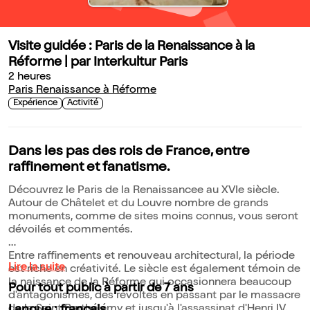
Visite guidée : Paris de la Renaissance à la
Réforme | par Interkultur Paris
2 heures
Paris Renaissance à Réforme
Expérience
Activité
Dans les pas des rois de France, entre
raffinement et fanatisme.
Découvrez le Paris de la Renaissancee au XVIe siècle.
Autour de Châtelet et du Louvre nombre de grands
monuments, comme de sites moins connus, vous seront
dévoilés et commentés.
Entre raffinements et renouveau architectural, la période
Lire la suite
est riche en créativité. Le siècle est également témoin de
la naissance de la Réforme qui occasionnera beaucoup
Pour tout public à partir de 7 ans
d'antagonismes, des révoltes en passant par le massacre
de la Saint Barthélémy et jusqu'à l'assassinat d'Henri IV.