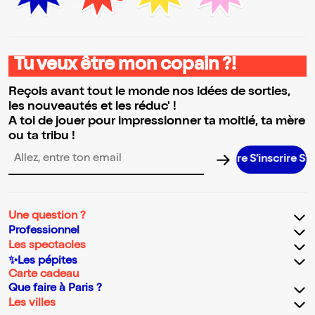
Tu veux être mon copain ?!
Reçois avant tout le monde nos idées de sorties,
les nouveautés et les réduc' !
A toi de jouer pour impressionner ta moitié, ta mère
ou ta tribu !
S’inscrire S’ins
Adresse email pour la newsletter
Une question ?
Professionnel
Les spectacles
✨Les pépites
Carte cadeau
Que faire à Paris ?
Les villes