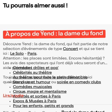
Tu pourrais aimer aussi !
À propos de Ÿend : la dame du fond
Découvre Ÿend : la dame du fond, qui fait partie de notre
sélection d’événements de type
Concert
et qui se tient
ici :
Le Solo
-
Paris
.
Attention : les places sont limitées. Encore hésitant(e) ?
Les avis des spectateurs qui l'ont déjà vécu seront d'une
aide précieuse !
Comédies drôles et pop’
Célébrités au théâtre
Toujours à la recherche de la sortie idéale ? Voici
Au théâtre, pour faire le plein d’émotions
quelques pistes :
Stand-up et humour
ou
soirée en comedy clubs
Comédies musicales
Cirque, magie et mentalisme
Lire la suite
Activités et sorties à Paris
Expos & Musées à Paris
Pour les enfants, petits et grands