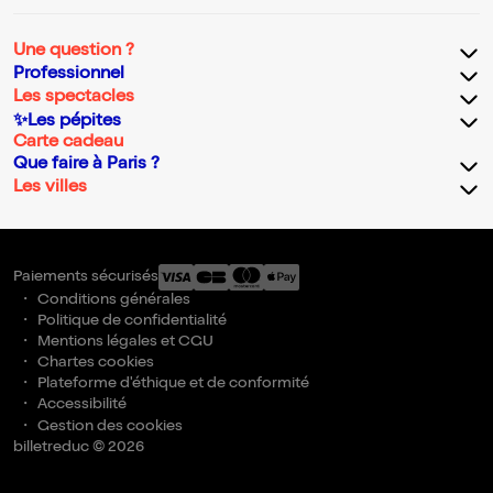
Une question ?
Professionnel
Les spectacles
✨Les pépites
Carte cadeau
Que faire à Paris ?
Les villes
Paiements sécurisés
Conditions générales
Politique de confidentialité
Mentions légales et CGU
Chartes cookies
Plateforme d'éthique et de conformité
Accessibilité
Gestion des cookies
billetreduc © 2026