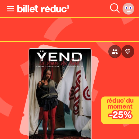
réduc' du
moment
-25%