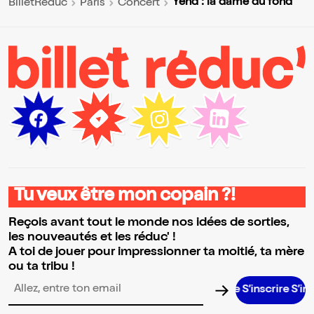
Ÿend : la dame du fond
BilletReduc
Paris
Concert
Tu veux être mon copain ?!
Reçois avant tout le monde nos idées de sorties,
les nouveautés et les réduc' !
A toi de jouer pour impressionner ta moitié, ta mère
ou ta tribu !
S’inscrire S’inscrire S’
Adresse email pour la newsletter