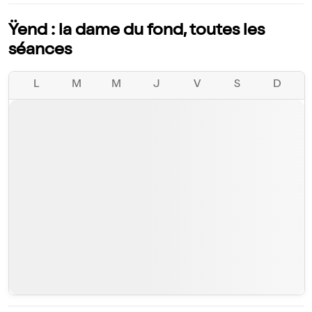
Ÿend : la dame du fond, toutes les
séances
L
M
M
J
V
S
D