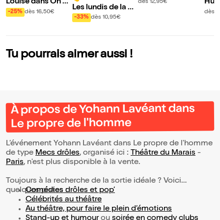
crocodile
Louise dans On es
Hug
dès 12,95€
Les lundis de la m
t là pour s'amuser
ans 
-25%
dès 16,50€
dès 
agie
-33%
dès 10,95€
!
Tu pourrais aimer aussi !
À propos de Yohann Lavéant dans
Le propre de l'homme
L’événement Yohann Lavéant dans Le propre de l'homme
de type
Mecs drôles
, organisé ici :
Théâtre du Marais
-
Paris
, n'est plus disponible à la vente.
Toujours à la recherche de la sortie idéale ? Voici
quelques pistes :
Comédies drôles et pop’
Célébrités au théâtre
Au théâtre, pour faire le plein d’émotions
Stand-up et humour
ou
soirée en comedy clubs