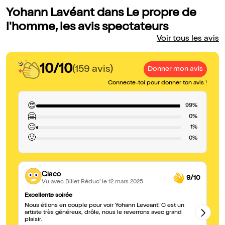
Yohann Lavéant dans Le propre de
l'homme, les avis spectateurs
Voir tous les avis
10/10
(159 avis)
Donner mon avis
Connecte-toi pour donner ton avis !
😍
99%
🤗
0%
😐
1%
🙁
0%
Giaco
9/10
Vu avec Billet Réduc'
le 12 mars 2025
Excellente soirée
To
Nous étions en couple pour voir Yohann Leveant! C est un
J'
artiste très généreux, drôle, nous le reverrons avec grand
plaisir.