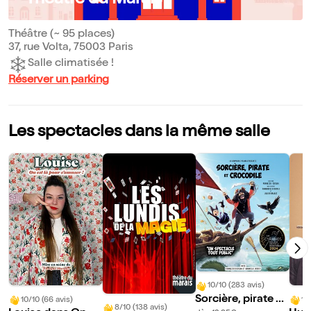
Théâtre (~ 95 places)
37, rue Volta, 75003 Paris
Salle climatisée !
Réserver un parking
Les spectacles dans la même salle
10/10 (283 avis)
Sorcière, pirate et
10/10 (66 avis)
10
8/10 (138 avis)