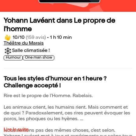
Yohann Lavéant dans Le propre de
l'homme
10/10
(159 avis)
•
1 h 10 min
Théâtre du Marais
Salle climatisée !
Humour
One man show
Tous les styles d'humour en 1 heure ?
Challenge accepté !
Rire est le propre de l'Homme. Rabelais.
Les animaux crient, les humains rient. Mais comment et
de quoi ? Paradoxalement, ces rires peuvent évoquer les
porcs, les phoques ou les hyènes.
Lire la suite
Nous ne rions pas des mêmes choses, c'est selon.