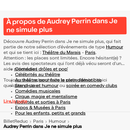
À propos de Audrey Perrin dans Je
ne simule plus
Découvre Audrey Perrin dans Je ne simule plus, qui fait
partie de notre sélection d’événements de type
Humour
et qui se tient ici :
Théâtre du Marais
-
Paris
.
Attention : les places sont limitées. Encore hésitant(e) ?
Les avis des spectateurs qui l'ont déjà vécu seront d'une
aide précieuse !
Comédies drôles et pop’
Célébrités au théâtre
Toujours à la recherche de la sortie idéale ? Voici
Au théâtre, pour faire le plein d’émotions
quelques pistes :
Stand-up et humour
ou
soirée en comedy clubs
Comédies musicales
Cirque, magie et mentalisme
Lire la suite
Activités et sorties à Paris
Expos & Musées à Paris
Pour les enfants, petits et grands
BilletReduc
Paris
Humour
Audrey Perrin dans Je ne simule plus