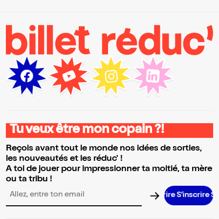
Tu veux être mon copain ?!
Reçois avant tout le monde nos idées de sorties,
les nouveautés et les réduc' !
A toi de jouer pour impressionner ta moitié, ta mère
ou ta tribu !
S’inscrire S’inscr
Adresse email pour la newsletter