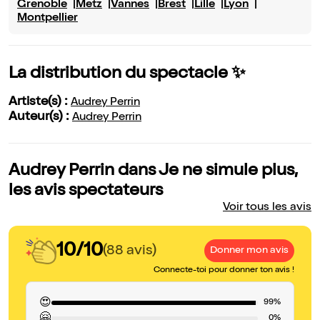
Grenoble
Metz
Vannes
Brest
Lille
Lyon
Montpellier
La distribution du spectacle ✨
Artiste(s) :
Audrey Perrin
Auteur(s) :
Audrey Perrin
Audrey Perrin dans Je ne simule plus,
les avis spectateurs
Voir tous les avis
10/10
(88 avis)
Donner mon avis
Connecte-toi pour donner ton avis !
😍
99%
🤗
0%