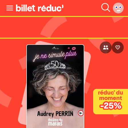
réduc' du
moment
-25%