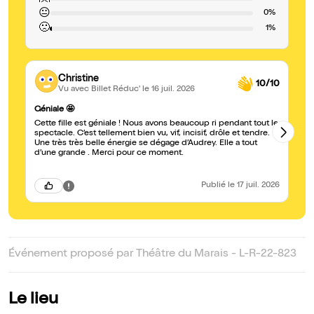
😐
0%
🙁
1%
Christine
10/10
Vu avec Billet Réduc'
le 16 juil. 2026
Br
Géniale 🤩
Un
Cette fille est géniale ! Nous avons beaucoup ri pendant tout le
ri
spectacle. C’est tellement bien vu, vif, incisif, drôle et tendre.
to
Une très très belle énergie se dégage d’Audrey. Elle a tout
et
d’une grande . Merci pour ce moment.
Publié
le 17 juil. 2026
Événement proposé par Théâtre du Marais - L-R-22-823
Le lieu