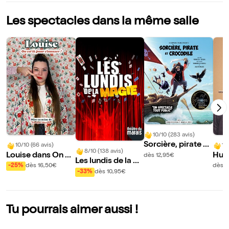
Les spectacles dans la même salle
10/10 (283 avis)
Sorcière, pirate et
10/10 (66 avis)
10
8/10 (138 avis)
crocodile
Louise dans On es
Hug
dès 12,95€
Les lundis de la m
t là pour s'amuser
ans 
-25%
dès 16,50€
dès 
agie
-33%
dès 10,95€
!
Tu pourrais aimer aussi !