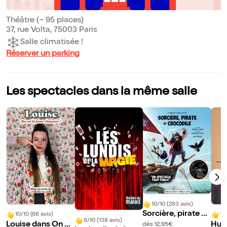
Théâtre (~ 95 places)
37, rue Volta, 75003 Paris
Salle climatisée !
Réserver un parking
Les spectacles dans la même salle
10/10 (283 avis)
Sorcière, pirate et
10/10 (66 avis)
10
8/10 (138 avis)
crocodile
Louise dans On es
Hug
dès 12,95€