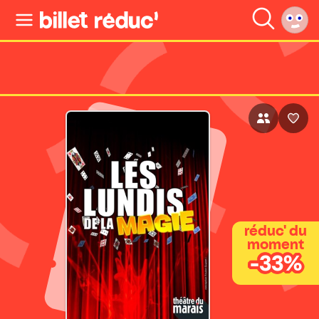
réduc' du
moment
-33%