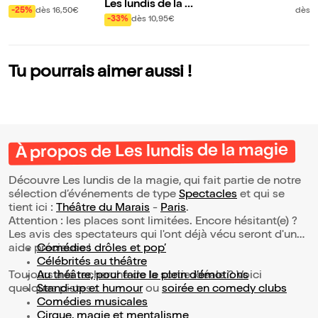
Les lundis de la m
t là pour s'amuser
ans 
-25%
dès 16,50€
dès 
agie
-33%
dès 10,95€
!
Tu pourrais aimer aussi !
À propos de Les lundis de la magie
Découvre Les lundis de la magie, qui fait partie de notre
sélection d’événements de type
Spectacles
et qui se
tient ici :
Théâtre du Marais
-
Paris
.
Attention : les places sont limitées. Encore hésitant(e) ?
Les avis des spectateurs qui l'ont déjà vécu seront d'une
aide précieuse !
Comédies drôles et pop’
Célébrités au théâtre
Toujours à la recherche de la sortie idéale ? Voici
Au théâtre, pour faire le plein d’émotions
quelques pistes :
Stand-up et humour
ou
soirée en comedy clubs
Comédies musicales
Cirque, magie et mentalisme