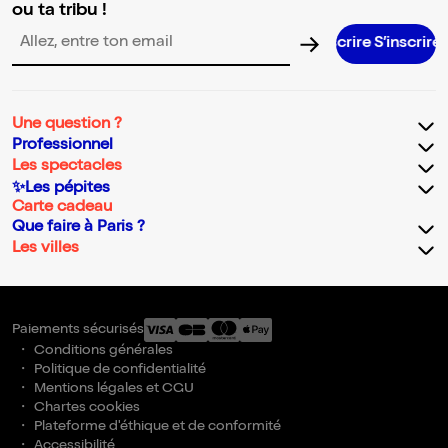
ou ta tribu !
S’inscrire S’inscrire S’inscrire S’insc
Adresse email pour la newsletter
Une question ?
Professionnel
Les spectacles
✨Les pépites
Carte cadeau
Que faire à Paris ?
Les villes
Paiements sécurisés
Conditions générales
Politique de confidentialité
Mentions légales et CGU
Chartes cookies
Plateforme d'éthique et de conformité
Accessibilité