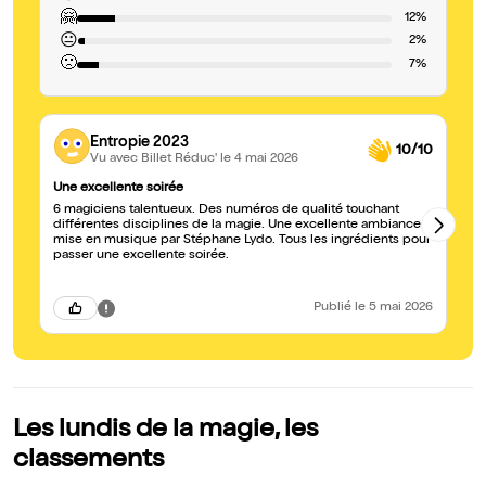
🤗
12%
😐
2%
🙁
7%
Entropie 2023
10/10
Vu avec Billet Réduc'
le 4 mai 2026
Une excellente soirée
De
6 magiciens talentueux. Des numéros de qualité touchant
5 magicien
différentes disciplines de la magie. Une excellente ambiance
no
mise en musique par Stéphane Lydo. Tous les ingrédients pour
di
passer une excellente soirée.
Publié
le 5 mai 2026
Les lundis de la magie, les
classements