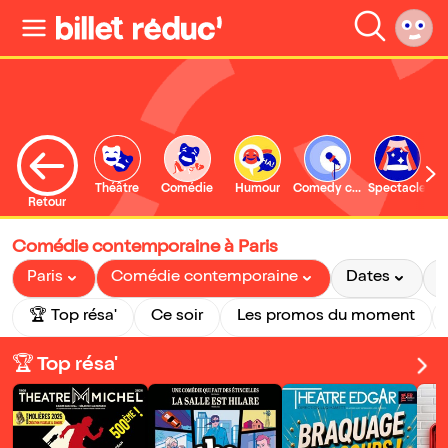
Théâtre
Comédie
Humour
Comedy club
Spectacle
Retour
Comédie contemporaine à Paris
Paris
Comédie contemporaine
Dates
P
🏆 Top résa'
Ce soir
Les promos du moment
🏆 Top résa'