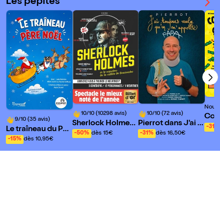
Les pépites
Nouve
10/10 (10298 avis)
10/10 (72 avis)
Com
9/10 (35 avis)
Sherlock Holmes
Pierrot dans J'ai t
t un
-31%
Le traîneau du Pèr
et le mystère de la
oujours voulu qu'o
-50%
dès 15€
-31%
dès 16,50€
e Noël
-15%
dès 10,95€
vallée de Boscom
n m'appelle Papa
be