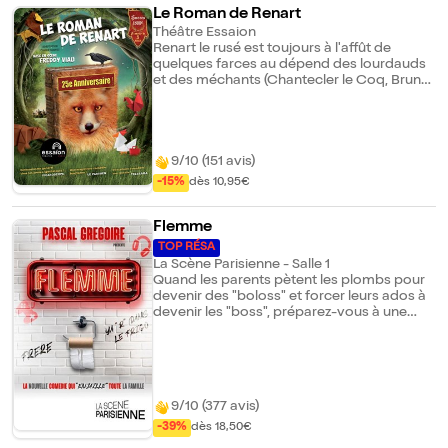
Le Roman de Renart
Théâtre Essaion
Renart le rusé est toujours à l'affût de
quelques farces au dépend des lourdauds
et des méchants (Chantecler le Coq, Brun
l'Ours, Ysengrin le Loup). Mais cette fois, il
risque de tomber dans un piège et se
retrouver à la cour du Roy, Noble Le Lion
accusé de la disparition de Pinte la Poule. Le
Saviez-vous ? Spectacle à succès de la Cie
9/10 (151 avis)
Parciparlà - 1400e
-15%
dès 10,95€
Flemme
TOP RÉSA
La Scène Parisienne - Salle 1
Quand les parents pètent les plombs pour
devenir des "boloss" et forcer leurs ados à
devenir les "boss", préparez-vous à une
comédie hilarante qui chamboule toutes
les règles de la maison ! Flemme, c'est le
choc des générations en mode inversé : les
ados doivent gérer leurs parents... devenus
ados rebelles. Léo et Léa, deux ados en
9/10 (377 avis)
pleine crise, voient leur monde basculer
quand leurs parents, Paps et Mams,
-39%
dès 18,50€
décident de se comporter comme des