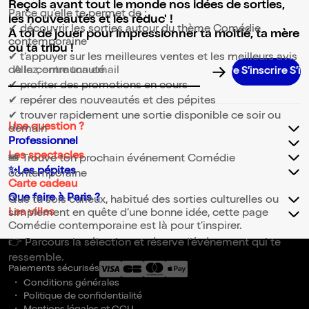
Reçois avant tout le monde nos idées de sorties,
Parce qu’elle te permet de :
les nouveautés et les réduc' !
✔ découvrir les sorties autour du thème Comédie
A toi de jouer pour impressionner ta moitié, ta mère
contemporaine
ou ta tribu !
✔ t’appuyer sur les meilleures ventes et les meilleurs avis
de la communauté
S’inscrire S’inscrire S’inscrire S’inscrire S’inscrire S’inscri
Adresse email pour la newsletter
✔ profiter des promotions en cours
✔ repérer des nouveautés et des pépites
✔ trouver rapidement une sortie disponible ce soir ou
Une question ?
demain
Professionnel
Les spectacles
🎟️ Trouve ton prochain événement Comédie
✨Les pépites
contemporaine
Carte cadeau
Que faire à Paris ?
Que tu sois curieux, habitué des sorties culturelles ou
Les villes
simplement en quête d’une bonne idée, cette page
Comédie contemporaine est là pour t’inspirer.
👉 Parcours la sélection et réserve l’événement qui te
ressemble.
Paiements sécurisés
Conditions générales
Politique de confidentialité