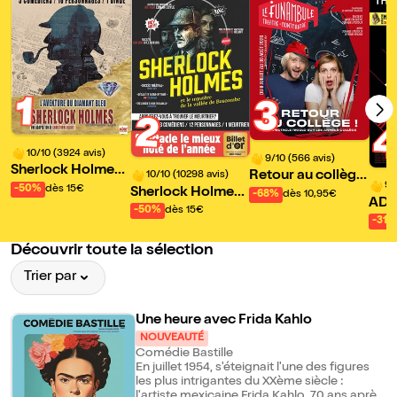
1
3
2
10/10 (3924 avis)
9/10 (566 avis)
Sherlock Holmes
Retour au collège
10/10 (10298 avis)
et l'Aventure du di
9/
-50%
dès 15€
Sherlock Holmes
!
-68%
dès 10,95€
AD
amant bleu
et le mystère de la
-50%
dès 15€
-31%
vallée de Boscom
be
Découvrir toute la sélection
Trier par
Une heure avec Frida Kahlo
NOUVEAUTÉ
Comédie Bastille
En juillet 1954, s'éteignait l'une des figures
les plus intrigantes du XXème siècle :
l'artiste mexicaine Frida Kahlo. 70 ans après