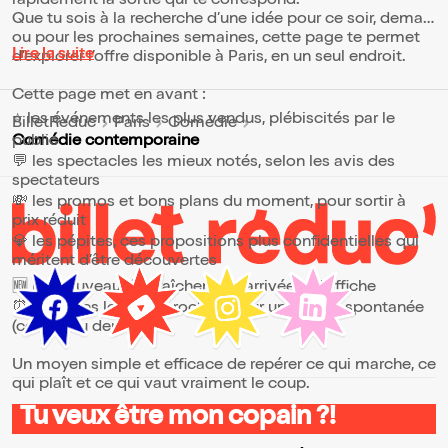
rapidement la sortie qui te correspond.
Que tu sois à la recherche d’une idée pour ce soir, demain
ou pour les prochaines semaines, cette page te permet
Lire la suite
d’explorer l’offre disponible à Paris, en un seul endroit.
Cette page met en avant :
⭐ les événements les plus vendus, plébiscités par le
BilletReduc
Paris
Comédie
public
Comédie contemporaine
💬 les spectacles les mieux notés, selon les avis des
spectateurs
💸 les promos et bons plans du moment, pour sortir à
prix réduit
💎 les pépites, ces propositions plus confidentielles qui
méritent d’être découvertes
🆕 les nouveautés, fraîchement arrivées à l’affiche
⏰ les dates les plus proches, pour une sortie spontanée
(ce soir ou demain)
Un moyen simple et efficace de repérer ce qui marche, ce
qui plaît et ce qui vaut vraiment le coup.
Tu veux être mon copain ?!
⭐ Pourquoi consulter la page Comédie contemporaine ?