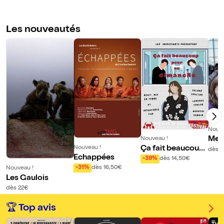
Les nouveautés
Nouve
Merc
Nouveau !
Ça fait beaucoup
labo
Nouveau !
dès 
Echappées
pour un dimanche
-39%
dès 14,50€
-31%
dès 16,50€
Nouveau !
Les Gaulois
dès 22€
🏆 Top avis