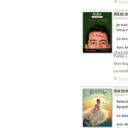
Ajoute
Aitor 
Humour >
Je sui
Vous n
De Aito
Avec A
Chez O
Pantin (
Non dis
Le vend
Ajoute
Aurore,
Théâtre
à 
Relect
épopée
De Mat
Avec M