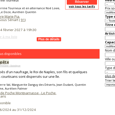
Heure
rine Tourneux
voir tous les tarifs
rrine Tourneux et en alternance Noé Lovie,
Prix so
 Le Doze, Aurélien Quentin
re Marie Pia
,
Type d
Sous Sénart (
91
)
Titre
 4 février 2027 à 19h30
Artist
r à ma liste
Capaci
Nom de 
us disponibles
Ville o
mpête
Théâtre classique
Type de
és d'un naufrage, le Roi de Naples, son fils et quelques
plus de
 courtisans sont dispersés sur une île.
Trier l
erre Val, Marguerite Danguy des Déserts, Jean Dudant, Quentin
ne, Aurélien Palmer
 de Poche Montparnasse - Le Poche
,
aris
ponible
6/2024 au 31/12/2024