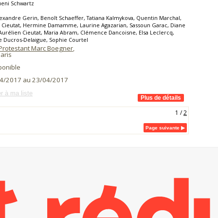
ueni Schwartz
exandre Gerin, Benoît Schaeffer, Tatiana Kalmykova, Quentin Marchal,
e Cieutat, Hermine Damamme, Laurine Agazarian, Sassoun Garac, Diane
Aurélien Cieutat, Maria Abram, Clémence Dancoisne, Elsa Leclercq,
 Ducros-Delaigue, Sophie Courtel
Protestant Marc Boegner
,
aris
ponible
4/2017 au 23/04/2017
r à ma liste
1
/
2