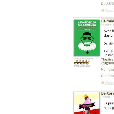
Du 28/0
Ajoute
Le méde
Comédie
à
Avec f
des an
De Mol
Avec Jé
Besson,
Note internautes:
Théâtre
Avignon
avec
285 avis
Non dis
Du 06/0
Ajoute
Le Roi 
Théâtre
La pri
Mais p