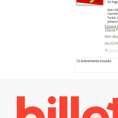
De Evg
Avec Al
Camill
Turbé, 
Jehanne
Espace 
75016
P
Non dis
Du 22/0
Ajoute
12 événements trouvés