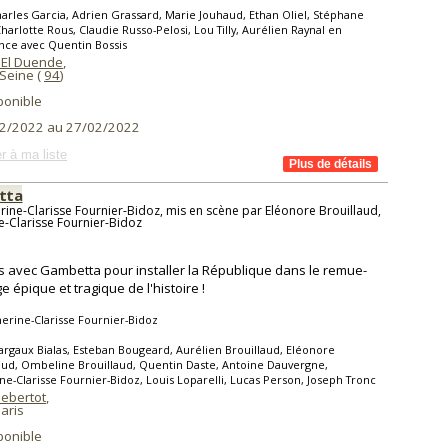
arles Garcia, Adrien Grassard, Marie Jouhaud, Ethan Oliel, Stéphane
 Charlotte Rous, Claudie Russo-Pelosi, Lou Tilly, Aurélien Raynal en
nce avec Quentin Bossis
 El Duende
,
 Seine (
94
)
ponible
2/2022 au 27/02/2022
r à ma liste
tta
rine-Clarisse Fournier-Bidoz, mis en scène par Eléonore Brouillaud,
e-Clarisse Fournier-Bidoz
s avec Gambetta pour installer la République dans le remue-
 épique et tragique de l'histoire !
erine-Clarisse Fournier-Bidoz
rgaux Bialas, Esteban Bougeard, Aurélien Brouillaud, Eléonore
aud, Ombeline Brouillaud, Quentin Daste, Antoine Dauvergne,
ne-Clarisse Fournier-Bidoz, Louis Loparelli, Lucas Person, Joseph Tronc
Hebertot
,
aris
ponible