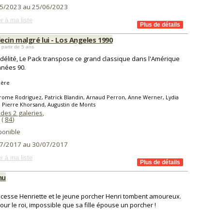
5/2023 au 25/06/2023
r à ma liste
cin malgré lui - Los Angeles 1990
 partir de 5 ans
idélité, Le Pack transpose ce grand classique dans l'Amérique
nées 90.
ière
rome Rodriguez, Patrick Blandin, Arnaud Perron, Anne Werner, Lydia
 Pierre Khorsand, Augustin de Monts
 des 2 galeries
,
(
84
)
ponible
7/2017 au 30/07/2017
r à ma liste
nu
ncesse Henriette et le jeune porcher Henri tombent amoureux.
our le roi, impossible que sa fille épouse un porcher !