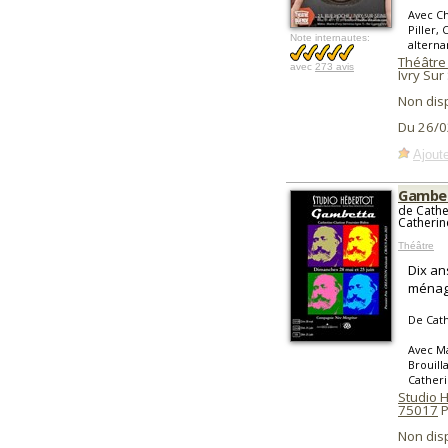
Avec Ch
Piller,
Note internautes:
alterna
Théâtre
avec
273 avis
Ivry Sur
Non dis
Du 26/0
Ajoute
Gambe
de Cathe
Catherin
Théâtre
Dix an
ménage
De Cath
Avec Ma
Brouill
Catheri
Studio 
75017
P
Non dis