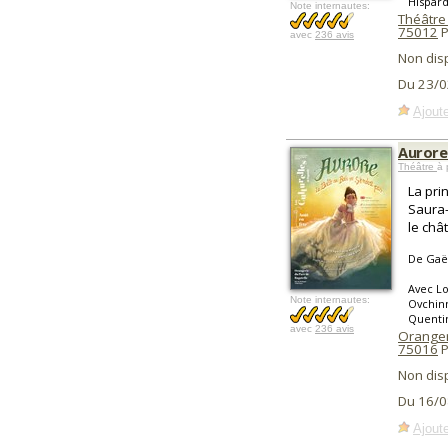
Hispar
Note internautes:
Théâtre
75012
P
avec
236 avis
Non dis
Du 23/0
Ajoute
Aurore 
Théâtre
à 
La pri
Saura-
le châ
De Gaël
Avec Lo
Note internautes:
Ovchin
Quenti
avec
236 avis
Oranger
75016
P
Non dis
Du 16/0
Ajoute