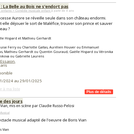
: La Belle au Bois ne s'endort pas
s enfants > Comédie musicale enfant
à partir de 4 ans
ncesse Aurore se réveille seule dans son château endormi.
t-elle déjouer le sort de Maléfice, trouver son prince et sauver
teau ?
le Hispard et Mathieu Gerhardt
uise Ferry ou Charlotte Gallas, Aurélien Houver ou Emmanuel
as, Mathieu Gerhardt ou Quentin Gouraud, Gaëlle Hispard ou Véronika
ikova ou Gabrielle Laurens
 Essaion
,
aris
ponible
1/2024 au 29/01/2025
r à ma liste
e des jours
 Vian, mis en scène par Claudie Russo-Pelosi
Musical
ctacle musical adapté de l'oeuvre de Boris Vian
s Vian