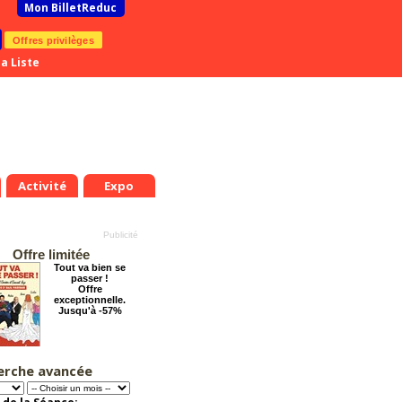
Mon BilletReduc
Offres privilèges
a Liste
Activité
Expo
Offre limitée
Tout va bien se
passer !
Offre
exceptionnelle.
Jusqu'à -57%
erche avancée
Arsène Lupin
Offre
exceptionnelle.
Jusqu'à -28%