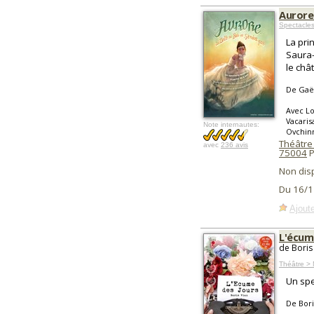
Aurore 
Spectacle
La pri
Saura-
le châ
De Gaël
Avec Lo
Vacaris
Note internautes:
Ovchinn
Théâtre
avec
236 avis
75004
P
Non dis
Du 16/1
Ajoute
L'écum
de Boris
Théâtre > 
Un spe
De Bori