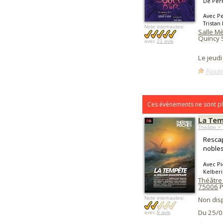
De Per
Avec Pe
Tristan
Note internautes:
Salle Mè
Quincy 
avec
21 avis
Le jeudi
Ajoute
Ces évènements ne sont pl
La Te
Théâtre > 
Rescap
nobles
Avec Pi
Kelberi
Théâtre
75006
P
Note internautes:
Non dis
Du 25/0
avec
8 avis