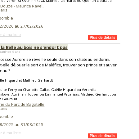
d ou Véronika Ovchinnikova, Mathieu Gerhardt ou Quentin Gouraud
 Douze - Maurice Ravel
,
aris
ponible
2/2026 au 27/02/2026
r à ma liste
la Belle au bois ne s'endort pas
partir de 4 ans
ncesse Aurore se réveille seule dans son château endormi.
t-elle déjouer le sort de Maléfice, trouver son prince et sauver
teau ?
le Hispard et Mathieu Gerhardt
uise Ferry ou Charlotte Gallas, Gaëlle Hispard ou Véronika
nikova, Aurélien Houver ou Emmanuel Vacarisas, Mathieu Gerhardt ou
n Gouraud
ie du Parc de Bagatelle
,
aris
ponible
8/2025 au 31/08/2025
r à ma liste