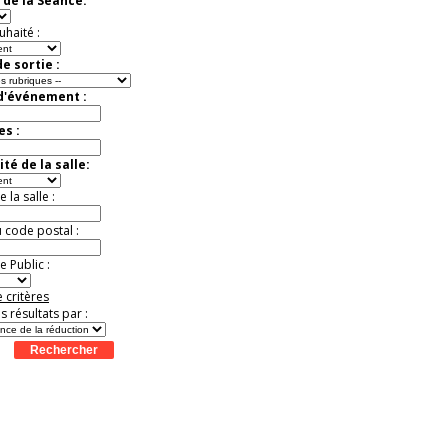
 de la Séance:
uhaité :
e sortie :
 d'événement :
es :
té de la salle:
la salle :
u code postal :
 Public :
 critères
es résultats par :