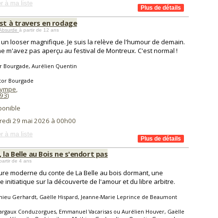
r à ma liste
est à travers en rodage
 Absurde
à partir de 12 ans
s un looser magnifique. Je suis la relève de l'humour de demain.
e m'avez pas aperçu au festival de Montreux. C'est normal !
r Bourgade, Aurélien Quentin
itor Bourgade
lympe
,
93
)
ponible
redi 29 mai 2026 à 00h00
r à ma liste
 la Belle au Bois ne s'endort pas
partir de 4 ans
ure moderne du conte de La Belle au bois dormant, une
 initiatique sur la découverte de l'amour et du libre arbitre.
hieu Gerhardt, Gaëlle Hispard, Jeanne-Marie Leprince de Beaumont
argaux Conduzorgues, Emmanuel Vacarisas ou Aurélien Houver, Gaëlle