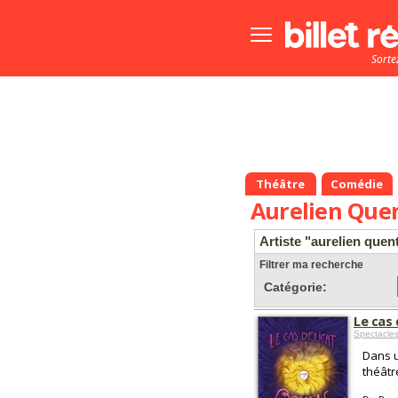
Bouton
menu
Sorte
principale
Théâtre
Comédie
Aurelien Que
Artiste "aurelien quen
Filtrer ma recherche
Catégorie:
Le cas 
Spectacles
Dans u
théâtr