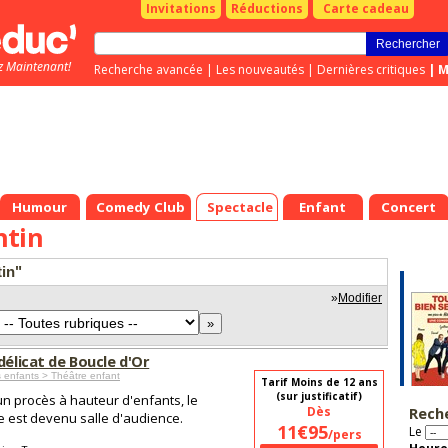
Invitations
Réductions
Carte cadeau
z Maintenant!
Recherche avancée
|
Les nouveautés
|
Dernières critiques
|
M
Humour
Comedy Club
Spectacle
Enfant
Concert
ntin
tin"
»
Modifier
délicat de Boucle d'Or
 enfants > Théâtre enfant
Tarif Moins de 12 ans
(sur justificatif)
n procès à hauteur d'enfants, le
Dès
Rech
e est devenu salle d'audience.
11€95
Le
/pers