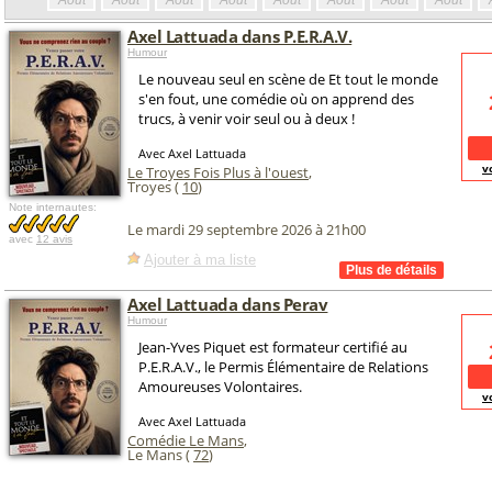
Août
Août
Août
Août
Août
Août
Août
Août
Axel Lattuada dans P.E.R.A.V.
Humour
Le nouveau seul en scène de Et tout le monde
s'en fout, une comédie où on apprend des
trucs, à venir voir seul ou à deux !
Avec Axel Lattuada
v
Le Troyes Fois Plus à l'ouest
,
Troyes (
10
)
Note internautes:
Le mardi 29 septembre 2026 à 21h00
avec
12 avis
Ajouter à ma liste
Axel Lattuada dans Perav
Humour
Jean-Yves Piquet est formateur certifié au
P.E.R.A.V., le Permis Élémentaire de Relations
Amoureuses Volontaires.
v
Avec Axel Lattuada
Comédie Le Mans
,
Le Mans (
72
)