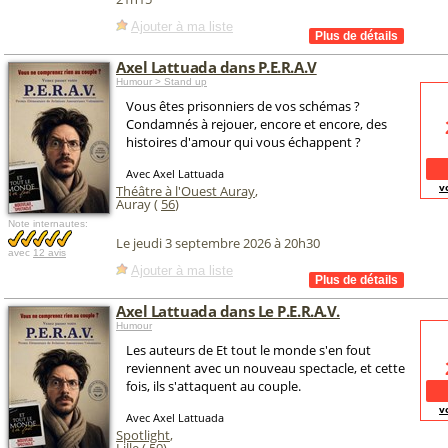
Ajouter à ma liste
Axel Lattuada dans P.E.R.A.V
Humour > Stand up
Vous êtes prisonniers de vos schémas ?
Condamnés à rejouer, encore et encore, des
histoires d'amour qui vous échappent ?
Avec Axel Lattuada
v
Théâtre à l'Ouest Auray
,
Auray (
56
)
Note internautes:
Le jeudi 3 septembre 2026 à 20h30
avec
12 avis
Ajouter à ma liste
Axel Lattuada dans Le P.E.R.A.V.
Humour
Les auteurs de Et tout le monde s'en fout
reviennent avec un nouveau spectacle, et cette
fois, ils s'attaquent au couple.
v
Avec Axel Lattuada
Spotlight
,