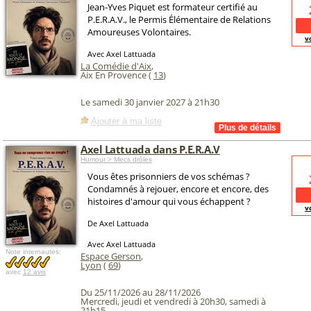
Jean-Yves Piquet est formateur certifié au
P.E.R.A.V., le Permis Élémentaire de Relations
Amoureuses Volontaires.
v
Avec Axel Lattuada
La Comédie d'Aix
,
Aix En Provence (
13
)
Le samedi 30 janvier 2027 à 21h30
Ajouter à ma liste
Axel Lattuada dans P.E.R.A.V
Humour > Mecs drôles
Vous êtes prisonniers de vos schémas ?
Condamnés à rejouer, encore et encore, des
histoires d'amour qui vous échappent ?
v
De Axel Lattuada
Avec Axel Lattuada
Note internautes:
Espace Gerson
,
Lyon
(
69
)
avec
12 avis
Du 25/11/2026 au 28/11/2026
Mercredi, jeudi et vendredi à 20h30, samedi à
21h15