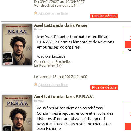
Du 09/04/2027 au 10/04/2027
Vendredi et samedi à 21h
Ajouter à ma liste
Axel Lattuada dans Perav
Humour
Jean-Yves Piquet est formateur certifié au
P.E.R.A.V., le Permis Élémentaire de Relations
Amoureuses Volontaires.
v
Avec Axel Lattuada
Comédie La Rochelle
,
La Rochelle (
17
)
Le samedi 15 mai 2027 à 21h00
Ajouter à ma liste
Axel Lattuada dans P.E.R.A.V.
Humour
Vous êtes prisonniers de vos schémas ?
Condamnés à rejouer, encore et encore, des
histoires d'amour qui vous échappent ?
Rassurez-vous, il vous reste une chance de
vivre heureux.