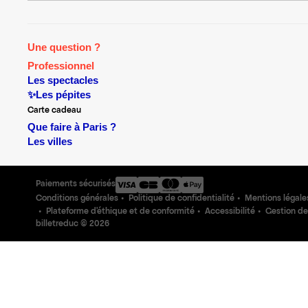
Une question ?
Professionnel
Les spectacles
✨Les pépites
Carte cadeau
Que faire à Paris ?
Les villes
Paiements sécurisés
Conditions générales
Politique de confidentialité
Mentions légale
Plateforme d'éthique et de conformité
Accessibilité
Gestion de
billetreduc ©
2026