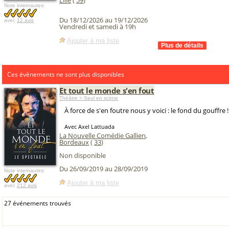
Lille
(
59
)
Note internautes:
Du 18/12/2026 au 19/12/2026
avec
12 avis
Vendredi et samedi à 19h
Ajouter à ma liste
Ces évènements ne sont plus disponibles
Et tout le monde s'en fout
Théâtre > Seul en scène
À force de s'en foutre nous y voici : le fond du gouffre !
Avec Axel Lattuada
La Nouvelle Comédie Gallien
,
Bordeaux
(
33
)
Non disponible
Du 26/09/2019 au 28/09/2019
Note internautes:
Ajouter à ma liste
avec
212 avis
27 événements trouvés