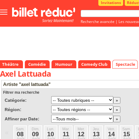
Invitations
Réduc
Bouton
menu
Sortez Maintenant!
principale
Recherche avancée
|
Les nouvea
Théâtre
Comédie
Humour
Comedy Club
Spectacle
Axel Lattuada
Artiste "axel lattuada"
Filtrer ma recherche
Catégorie:
Région:
Affiner par Date:
Sam.
Dim.
Lun.
Mar.
Mer.
Jeu.
Ven.
Sam.
«
08
09
10
11
12
13
14
15