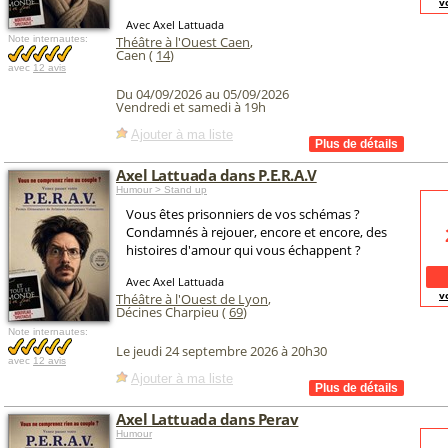
v
Avec Axel Lattuada
Note internautes:
Théâtre à l'Ouest Caen
,
Caen (
14
)
avec
12 avis
Du 04/09/2026 au 05/09/2026
Vendredi et samedi à 19h
Ajouter à ma liste
Axel Lattuada dans P.E.R.A.V
Humour > Stand up
Vous êtes prisonniers de vos schémas ?
Condamnés à rejouer, encore et encore, des
histoires d'amour qui vous échappent ?
Avec Axel Lattuada
v
Théâtre à l'Ouest de Lyon
,
Décines Charpieu (
69
)
Note internautes:
Le jeudi 24 septembre 2026 à 20h30
avec
12 avis
Ajouter à ma liste
Axel Lattuada dans Perav
Humour